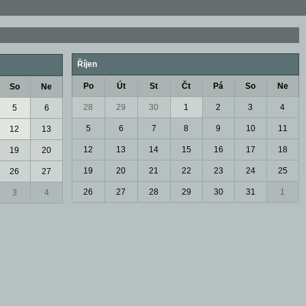
Říjen
Po
Út
St
Čt
Pá
So
Ne
So
Ne
28
29
30
1
2
3
4
5
6
5
6
7
8
9
10
11
12
13
12
13
14
15
16
17
18
19
20
19
20
21
22
23
24
25
26
27
26
27
28
29
30
31
1
3
4