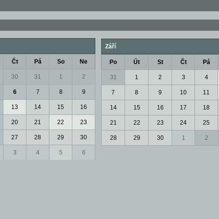
Září
Čt
Pá
So
Ne
Po
Út
St
Čt
Pá
30
31
1
2
31
1
2
3
4
6
7
8
9
7
8
9
10
11
13
14
15
16
14
15
16
17
18
20
21
22
23
21
22
23
24
25
27
28
29
30
28
29
30
1
2
3
4
5
6