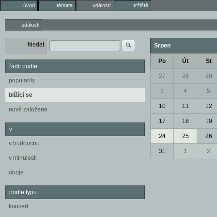
úvod
témata
události
tržiště
události
hledat
Srpen
Po
Út
St
řadit podle
27
28
29
popularity
3
4
5
blížící se
10
11
12
nově založené
17
18
19
v...
24
25
26
v budoucnu
31
1
2
v minulosti
oboje
podle typu
koncert