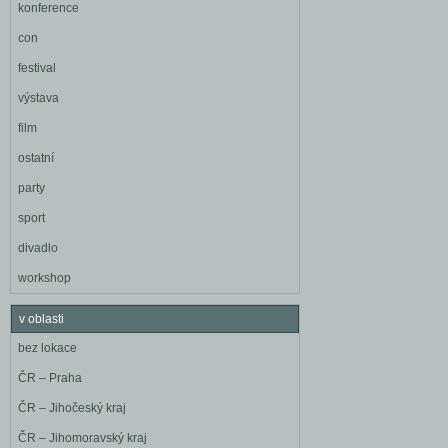
konference
con
festival
výstava
film
ostatní
party
sport
divadlo
workshop
v oblasti
bez lokace
ČR – Praha
ČR – Jihočeský kraj
ČR – Jihomoravský kraj