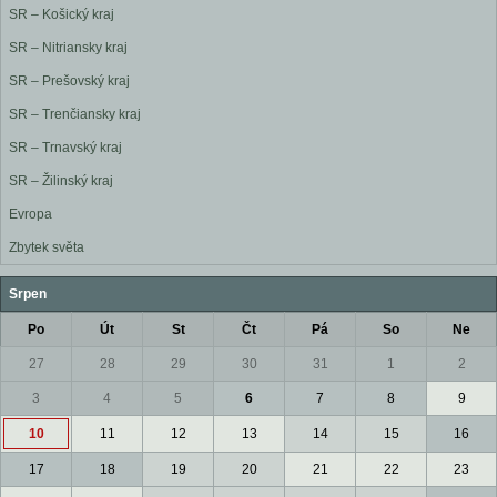
SR – Košický kraj
SR – Nitriansky kraj
SR – Prešovský kraj
SR – Trenčiansky kraj
SR – Trnavský kraj
SR – Žilinský kraj
Evropa
Zbytek světa
Srpen
Po
Út
St
Čt
Pá
So
Ne
27
28
29
30
31
1
2
3
4
5
6
7
8
9
10
11
12
13
14
15
16
17
18
19
20
21
22
23