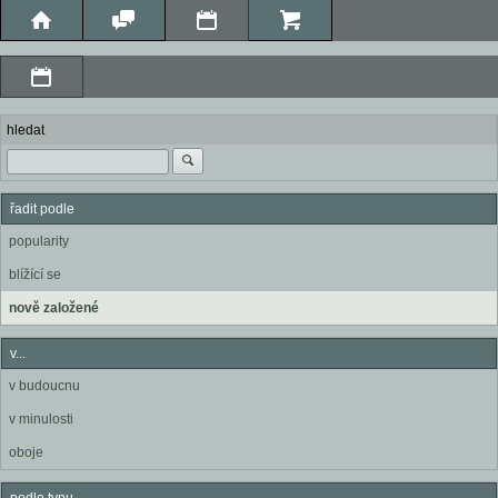
hledat
řadit podle
popularity
blížící se
nově založené
v...
v budoucnu
v minulosti
oboje