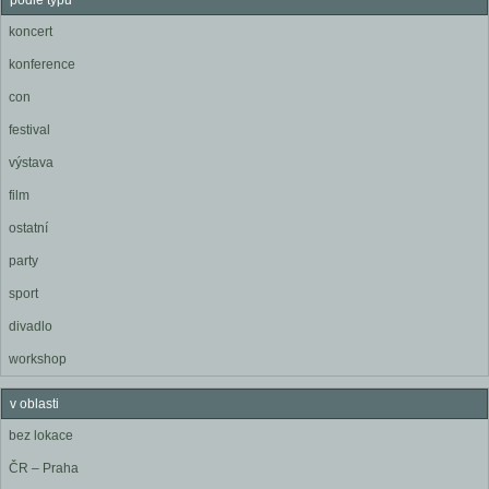
podle typu
koncert
konference
con
festival
výstava
film
ostatní
party
sport
divadlo
workshop
v oblasti
bez lokace
ČR – Praha