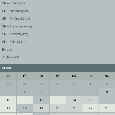
SR – Košický kraj
SR – Nitriansky kraj
SR – Prešovský kraj
SR – Trenčiansky kraj
SR – Trnavský kraj
SR – Žilinský kraj
Evropa
Zbytek světa
Srpen
Po
Út
St
Čt
Pá
So
Ne
27
28
29
30
31
1
2
3
4
5
6
7
8
9
10
11
12
13
14
15
16
17
18
19
20
21
22
23