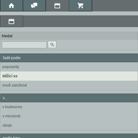
hledat
řadit podle
popularity
blížící se
nově založené
v...
v budoucnu
v minulosti
oboje