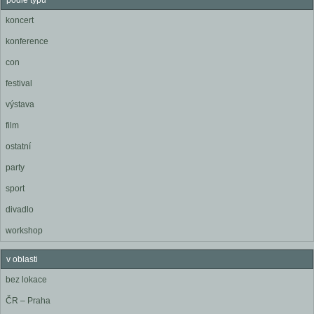
podle typu
koncert
konference
con
festival
výstava
film
ostatní
party
sport
divadlo
workshop
v oblasti
bez lokace
ČR – Praha