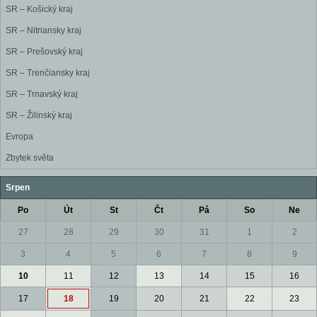
SR – Košický kraj
SR – Nitriansky kraj
SR – Prešovský kraj
SR – Trenčiansky kraj
SR – Trnavský kraj
SR – Žilinský kraj
Evropa
Zbytek světa
Srpen
Po
Út
St
Čt
Pá
So
Ne
27
28
29
30
31
1
2
3
4
5
6
7
8
9
10
11
12
13
14
15
16
17
18
19
20
21
22
23