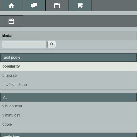
hledat
řadit podle
popularity
blížící se
nově založené
v...
v budoucnu
v minulosti
oboje