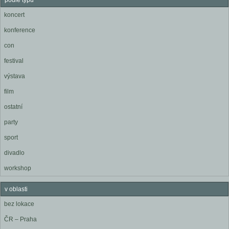
podle typu
koncert
konference
con
festival
výstava
film
ostatní
party
sport
divadlo
workshop
v oblasti
bez lokace
ČR – Praha