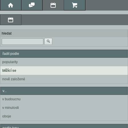
hledat
řadit podle
popularity
blížící se
nově založené
v...
v budoucnu
v minulosti
oboje