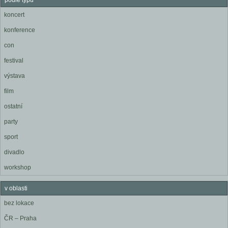
podle typu
koncert
konference
con
festival
výstava
film
ostatní
party
sport
divadlo
workshop
v oblasti
bez lokace
ČR – Praha