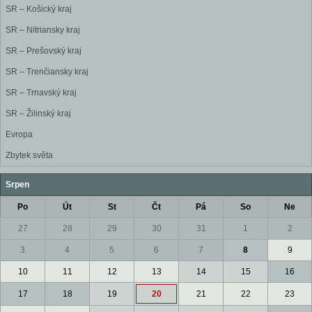
SR – Košický kraj
SR – Nitriansky kraj
SR – Prešovský kraj
SR – Trenčiansky kraj
SR – Trnavský kraj
SR – Žilinský kraj
Evropa
Zbytek světa
Srpen
Po
Út
St
Čt
Pá
So
Ne
27
28
29
30
31
1
2
3
4
5
6
7
8
9
10
11
12
13
14
15
16
17
18
19
20
21
22
23