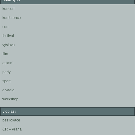
podle typu
koncert
konference
con
festival
výstava
film
ostatní
party
sport
divadlo
workshop
v oblasti
bez lokace
ČR – Praha