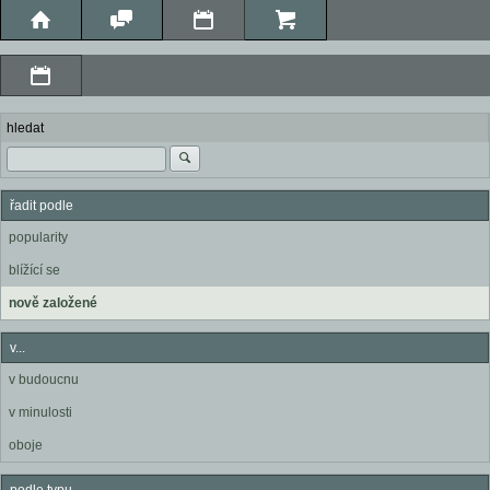
hledat
řadit podle
popularity
blížící se
nově založené
v...
v budoucnu
v minulosti
oboje