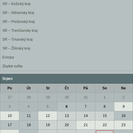
SR – Košický kraj
SR – Nitriansky kraj
SR – Prešovský kraj
SR – Trenčiansky kraj
SR – Trnavský kraj
SR – Žilinský kraj
Evropa
Zbytek světa
Srpen
Po
Út
St
Čt
Pá
So
Ne
27
28
29
30
31
1
2
3
4
5
6
7
8
9
10
11
12
13
14
15
16
17
18
19
20
21
22
23