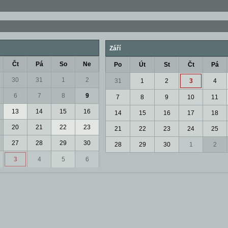
Září
Čt
Pá
So
Ne
Po
Út
St
Čt
Pá
30
31
1
2
31
1
2
3
4
6
7
8
9
7
8
9
10
11
13
14
15
16
14
15
16
17
18
20
21
22
23
21
22
23
24
25
27
28
29
30
28
29
30
1
2
3
4
5
6