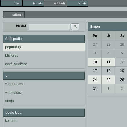
úvod
témata
události
tržiště
události
hledat
Srpen
Po
Út
St
řadit podle
27
28
29
popularity
3
4
5
blížící se
10
11
12
nově založené
17
18
19
v...
24
25
26
v budoucnu
31
1
2
v minulosti
oboje
podle typu
koncert