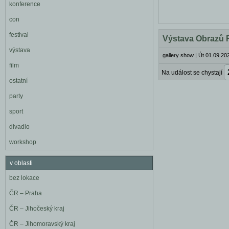
konference
con
festival
Výstava Obrazů 
výstava
gallery show
|
Út 01.09.20
film
Na událost se chystají
ostatní
party
sport
divadlo
workshop
v oblasti
bez lokace
ČR – Praha
ČR – Jihočeský kraj
ČR – Jihomoravský kraj