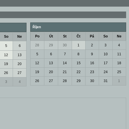
Říjen
Po
Út
St
Čt
Pá
So
Ne
So
Ne
28
29
30
1
2
3
4
5
6
5
6
7
8
9
10
11
12
13
12
13
14
15
16
17
18
19
20
19
20
21
22
23
24
25
26
27
26
27
28
29
30
31
1
3
4