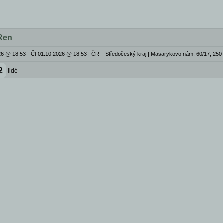
Ren
26 @ 18:53 - Čt 01.10.2026 @ 18:53
|
ČR – Středočeský kraj | Masarykovo nám. 60/17, 250
2
lidé