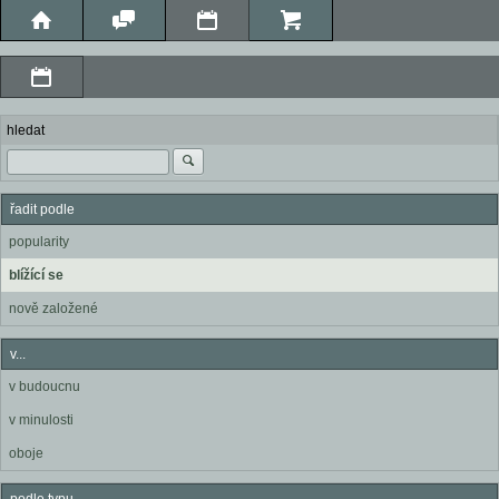
hledat
řadit podle
popularity
blížící se
nově založené
v...
v budoucnu
v minulosti
oboje