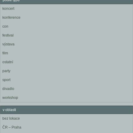
podle typu
koncert
konference
con
festival
výstava
film
ostatní
party
sport
divadlo
workshop
v oblasti
bez lokace
ČR – Praha