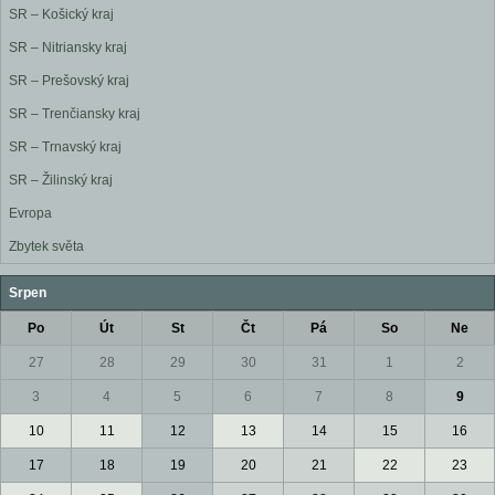
SR – Košický kraj
SR – Nitriansky kraj
SR – Prešovský kraj
SR – Trenčiansky kraj
SR – Trnavský kraj
SR – Žilinský kraj
Evropa
Zbytek světa
Srpen
Po
Út
St
Čt
Pá
So
Ne
27
28
29
30
31
1
2
3
4
5
6
7
8
9
10
11
12
13
14
15
16
17
18
19
20
21
22
23