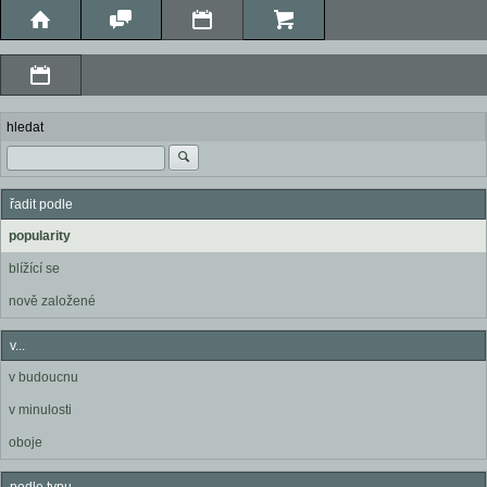
hledat
řadit podle
popularity
blížící se
nově založené
v...
v budoucnu
v minulosti
oboje