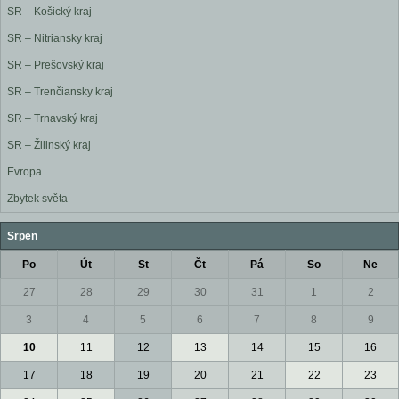
SR – Košický kraj
SR – Nitriansky kraj
SR – Prešovský kraj
SR – Trenčiansky kraj
SR – Trnavský kraj
SR – Žilinský kraj
Evropa
Zbytek světa
Srpen
Po
Út
St
Čt
Pá
So
Ne
27
28
29
30
31
1
2
3
4
5
6
7
8
9
10
11
12
13
14
15
16
17
18
19
20
21
22
23