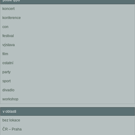
podle typu
koncert
konference
con
festival
výstava
film
ostatní
party
sport
divadlo
workshop
v oblasti
bez lokace
ČR – Praha