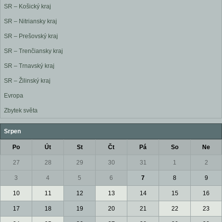
SR – Košický kraj
SR – Nitriansky kraj
SR – Prešovský kraj
SR – Trenčiansky kraj
SR – Trnavský kraj
SR – Žilinský kraj
Evropa
Zbytek světa
Srpen
Po
Út
St
Čt
Pá
So
Ne
27
28
29
30
31
1
2
3
4
5
6
7
8
9
10
11
12
13
14
15
16
17
18
19
20
21
22
23