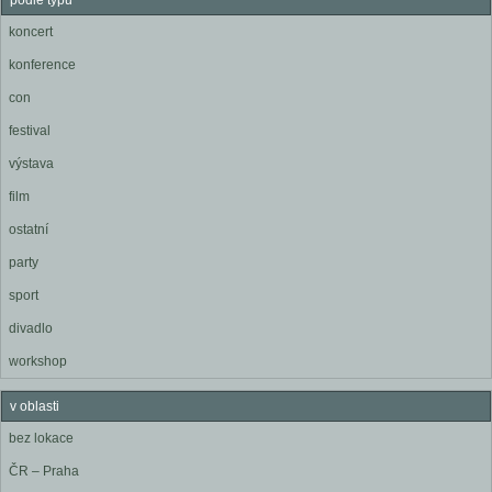
podle typu
koncert
konference
con
festival
výstava
film
ostatní
party
sport
divadlo
workshop
v oblasti
bez lokace
ČR – Praha