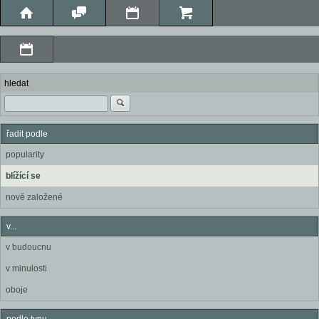
hledat
řadit podle
popularity
blížící se
nově založené
v...
v budoucnu
v minulosti
oboje