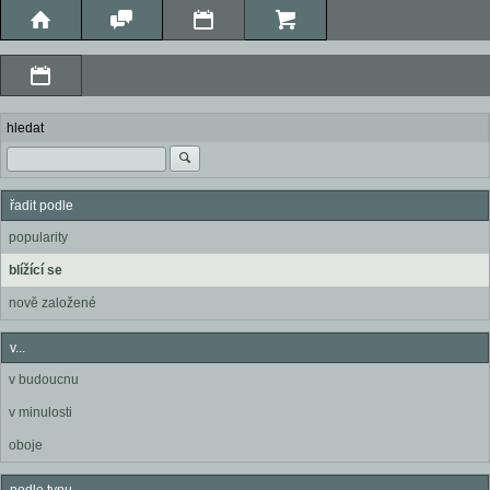
hledat
řadit podle
popularity
blížící se
nově založené
v...
v budoucnu
v minulosti
oboje