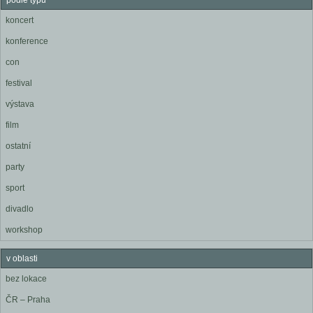
podle typu
koncert
konference
con
festival
výstava
film
ostatní
party
sport
divadlo
workshop
v oblasti
bez lokace
ČR – Praha