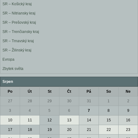
SR – Košický kraj
SR – Nitriansky kraj
SR – Prešovský kraj
SR – Trenčiansky kraj
SR – Trnavský kraj
SR – Žilinský kraj
Evropa
Zbytek světa
Srpen
Po
Út
St
Čt
Pá
So
Ne
27
28
29
30
31
1
2
3
4
5
6
7
8
9
10
11
12
13
14
15
16
17
18
19
20
21
22
23