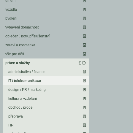
umění
vozidla
bydlení
vybavení domácnosti
oblečení, boty, příslušenství
zdraví a kosmetika
vše pro děti
práce a služby
administrativa / finance
IT / telekomunikace
design / PR / marketing
kultura a vzdělání
obchod / prodej
přeprava
HR