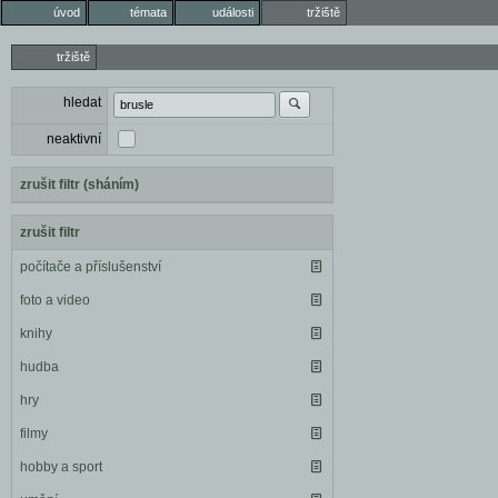
úvod
témata
události
tržiště
tržiště
hledat
neaktivní
zrušit filtr (sháním)
zrušit filtr
počítače a příslušenství
foto a video
knihy
hudba
hry
filmy
hobby a sport