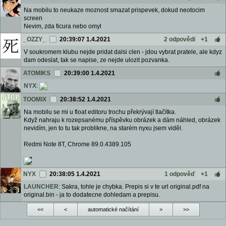
Na mobilu to neukaze moznost smazat prispevek, dokud neotocim
screen
Nevim, zda ficura nebo omyl
_OZZY_
20:39:07 1.4.2021
2 odpovědi
+1
V soukromem klubu nejde pridat dalsi clen - jdou vybrat pratele, ale kdyz
dam odeslat, tak se napise, ze nejde ulozit pozvanka.
ATOMIKS
20:39:00 1.4.2021
NYX
:
TOOMIX
20:38:52 1.4.2021
Na mobilu se mi u float editoru trochu překrývají tlačítka.
Když nahraju k rozepsanému příspěvku obrázek a dám náhled, obrázek
nevidím, jen to tu tak problikne, na starém nyxu jsem viděl.
Redmi Note 8T, Chrome 89.0.4389.105
NYX
20:38:05 1.4.2021
1 odpověď
+1
LAUNCHER
: Sakra, tohle je chybka. Prepis si v te url original.pdf na
original.bin - ja to dodatecne dohledam a prepisu.
<<
<
automatické načítání
>
>>