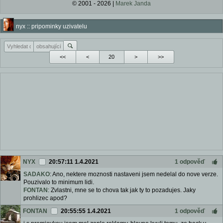
© 2001 - 2026 |
Marek Janda
nyx :: pripominky uzivatelu
<<
<
>
>>
NYX
20:57:11 1.4.2021
1 odpověď
SADAKO
: Ano, nektere moznosti nastaveni jsem nedelal do nove verze.
Pouzivalo to minimum lidi.
FONTAN
: Zvlastni, mne se to chova tak jak ty to pozadujes. Jaky
prohlizec apod?
FONTAN
20:55:55 1.4.2021
1 odpověď