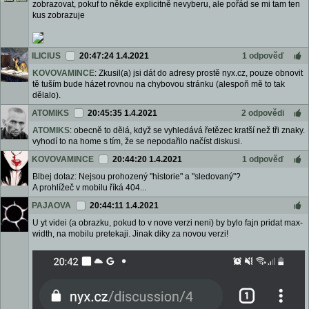
zobrazovat, pokuf to někde explicitně nevyberu, ale pořád se mi tam ten
kus zobrazuje
ILICIUS
20:47:24 1.4.2021
1 odpověď
KOVOVAMINCE
: Zkusil(a) jsi dát do adresy prostě nyx.cz, pouze obnovit
tě tuším bude házet rovnou na chybovou stránku (alespoň mě to tak
dělalo).
ATOMIKS
20:45:35 1.4.2021
2 odpovědi
ATOMIKS
: obecně to dělá, když se vyhledává řetězec kratší než tři znaky.
vyhodí to na home s tím, že se nepodařilo načíst diskusi.
KOVOVAMINCE
20:44:20 1.4.2021
1 odpověď
Blbej dotaz: Nejsou prohozený "historie" a "sledovaný"?
A prohlížeč v mobilu říká 404...
PAJAOVA
20:44:11 1.4.2021
U yt videi (a obrazku, pokud to v nove verzi neni) by bylo fajn pridat max-
width, na mobilu pretekaji. Jinak diky za novou verzi!