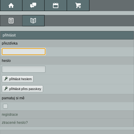
přihlásit
přezdívka
heslo
přihlásit heslem
přihlásit přes passkey
pamatuj si mě
registrace
ztracené heslo?