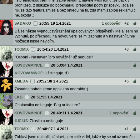
i s premiovkou jsem mel zaple reklamy. hlavne kvuli tomu, ze back v
prohlizeci, z diskuze do bookmarku, prepocital pocty prispevku. zda se
mi, ze tato featura zmizela bez ohledu na to, zda mam zaplou reklamu ci
ne. skoda .)
SADAKO
20:55:19 1.4.2021
1 odpověď
+2
Dá se někde vypnout zvýraznění opalcovaných příspěvků? Měla jsem ho
vypnuté, po přechodu na novou verzi se mi zapnulo a v nastavení tuhle
možnost nikde nevidím.
TOOMIX
20:54:20 1.4.2021
+3
"Osobní - Nastavení pro odvážné" už nebude?
KOVOVAMINCE
20:53:04 1.4.2021
KOVOVAMINCE
: Už funguje. :D
XMEDA
20:52:38 1.4.2021
+5
Zasadne potrebujeme appku na androidy :(
EKG
20:51:55 1.4.2021
Chatovatko nefunguje. Bug or feature?
KOVOVAMINCE
20:49:31 1.4.2021
1 odpověď
ILICIUS
: Zkusila a nefunguje.
TOOMIX
20:48:07 1.4.2021
+1
Záhlaví jsem rozbalil, záhlaví jsem celé viděl, takže by se mi už nemělo