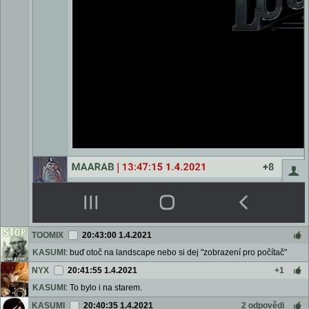
TOOMIX
20:43:00 1.4.2021
KASUMI
: buď otoč na landscape nebo si dej "zobrazení pro počítač"
NYX
20:41:55 1.4.2021
+1
KASUMI
: To bylo i na starem.
KASUMI
20:40:35 1.4.2021
2 odpovědi