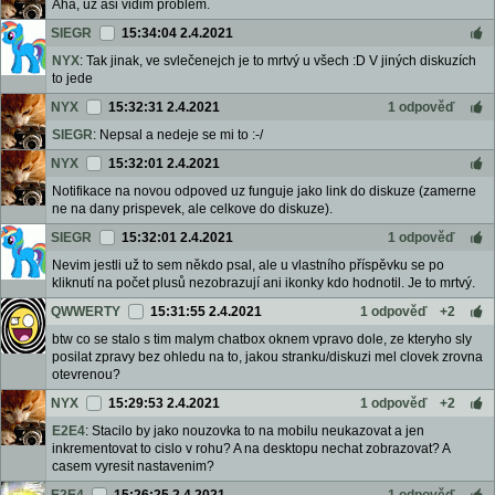
Aha, uz asi vidim problem.
SIEGR
15:34:04 2.4.2021
NYX
: Tak jinak, ve svlečenejch je to mrtvý u všech :D V jiných diskuzích
to jede
NYX
15:32:31 2.4.2021
1 odpověď
SIEGR
: Nepsal a nedeje se mi to :-/
NYX
15:32:01 2.4.2021
Notifikace na novou odpoved uz funguje jako link do diskuze (zamerne
ne na dany prispevek, ale celkove do diskuze).
SIEGR
15:32:01 2.4.2021
1 odpověď
Nevim jestli už to sem někdo psal, ale u vlastního příspěvku se po
kliknutí na počet plusů nezobrazují ani ikonky kdo hodnotil. Je to mrtvý.
QWWERTY
15:31:55 2.4.2021
1 odpověď
+2
btw co se stalo s tim malym chatbox oknem vpravo dole, ze kteryho sly
posilat zpravy bez ohledu na to, jakou stranku/diskuzi mel clovek zrovna
otevrenou?
NYX
15:29:53 2.4.2021
1 odpověď
+2
E2E4
: Stacilo by jako nouzovka to na mobilu neukazovat a jen
inkrementovat to cislo v rohu? A na desktopu nechat zobrazovat? A
casem vyresit nastavenim?