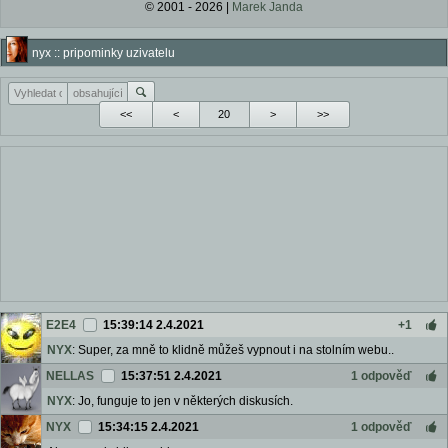
© 2001 - 2026 |
Marek Janda
nyx :: pripominky uzivatelu
<<
<
>
>>
E2E4
15:39:14 2.4.2021
+1
NYX
: Super, za mně to klidně můžeš vypnout i na stolním webu..
NELLAS
15:37:51 2.4.2021
1 odpověď
NYX
: Jo, funguje to jen v některých diskusích.
NYX
15:34:15 2.4.2021
1 odpověď