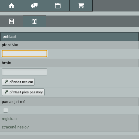
přihlásit
přezdívka
heslo
přihlásit heslem
přihlásit přes passkey
pamatuj si mě
registrace
ztracené heslo?