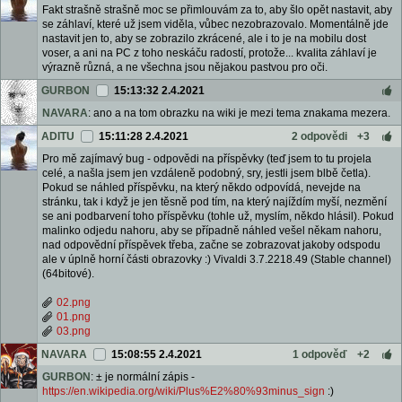
Fakt strašně strašně moc se přimlouvám za to, aby šlo opět nastavit, aby
se záhlaví, které už jsem viděla, vůbec nezobrazovalo. Momentálně jde
nastavit jen to, aby se zobrazilo zkrácené, ale i to je na mobilu dost
voser, a ani na PC z toho neskáču radostí, protože... kvalita záhlaví je
výrazně různá, a ne všechna jsou nějakou pastvou pro oči.
GURBON
15:13:32 2.4.2021
NAVARA
: ano a na tom obrazku na wiki je mezi tema znakama mezera.
ADITU
15:11:28 2.4.2021
2 odpovědi
+3
Pro mě zajímavý bug - odpovědi na příspěvky (teď jsem to tu projela
celé, a našla jsem jen vzdáleně podobný, sry, jestli jsem blbě četla).
Pokud se náhled příspěvku, na který někdo odpovídá, nevejde na
stránku, tak i když je jen těsně pod tím, na který najíždím myší, nezmění
se ani podbarvení toho příspěvku (tohle už, myslím, někdo hlásil). Pokud
malinko odjedu nahoru, aby se případně náhled vešel někam nahoru,
nad odpovědní příspěvek třeba, začne se zobrazovat jakoby odspodu
ale v úplně horní části obrazovky :) Vivaldi 3.7.2218.49 (Stable channel)
(64bitové).
02.png
01.png
03.png
NAVARA
15:08:55 2.4.2021
1 odpověď
+2
GURBON
: ± je normální zápis -
https://en.wikipedia.org/wiki/Plus%E2%80%93minus_sign
:)