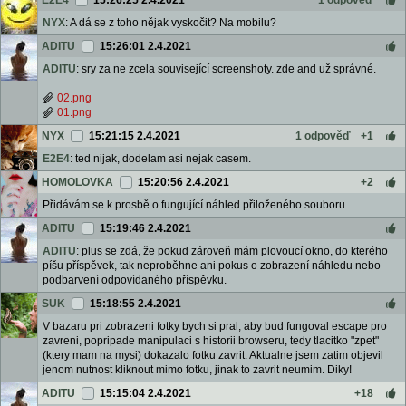
E2E4
15:26:25 2.4.2021
1 odpověď
NYX
: A dá se z toho nějak vyskočit? Na mobilu?
ADITU
15:26:01 2.4.2021
ADITU
: sry za ne zcela související screenshoty. zde and už správné.
02.png
01.png
NYX
15:21:15 2.4.2021
1 odpověď
+1
E2E4
: ted nijak, dodelam asi nejak casem.
HOMOLOVKA
15:20:56 2.4.2021
+2
Přidávám se k prosbě o fungující náhled přiloženého souboru.
ADITU
15:19:46 2.4.2021
ADITU
: plus se zdá, že pokud zároveň mám plovoucí okno, do kterého
píšu příspěvek, tak neproběhne ani pokus o zobrazení náhledu nebo
podbarvení odpovídaného příspěvku.
SUK
15:18:55 2.4.2021
V bazaru pri zobrazeni fotky bych si pral, aby bud fungoval escape pro
zavreni, popripade manipulaci s historii browseru, tedy tlacitko "zpet"
(ktery mam na mysi) dokazalo fotku zavrit. Aktualne jsem zatim objevil
jenom nutnost kliknout mimo fotku, jinak to zavrit neumim. Diky!
ADITU
15:15:04 2.4.2021
+18