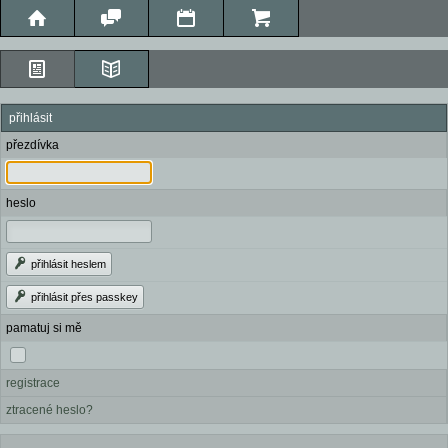
přihlásit
přezdívka
heslo
přihlásit heslem
přihlásit přes passkey
pamatuj si mě
registrace
ztracené heslo?