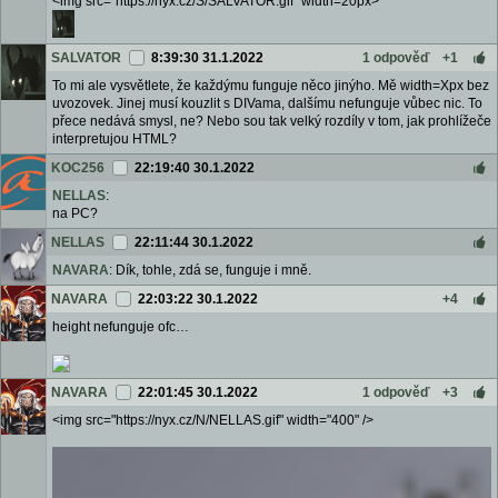
<img src="https://nyx.cz/S/SALVATOR.gif" width=20px>
SALVATOR
8:39:30 31.1.2022
1 odpověď
+1
To mi ale vysvětlete, že každýmu funguje něco jinýho. Mě width=Xpx bez
uvozovek. Jinej musí kouzlit s DIVama, dalšímu nefunguje vůbec nic. To
přece nedává smysl, ne? Nebo sou tak velký rozdíly v tom, jak prohlížeče
interpretujou HTML?
KOC256
22:19:40 30.1.2022
NELLAS
:
na PC?
NELLAS
22:11:44 30.1.2022
NAVARA
: Dík, tohle, zdá se, funguje i mně.
NAVARA
22:03:22 30.1.2022
+4
height nefunguje ofc…
NAVARA
22:01:45 30.1.2022
1 odpověď
+3
<img src="https://nyx.cz/N/NELLAS.gif" width="400" />