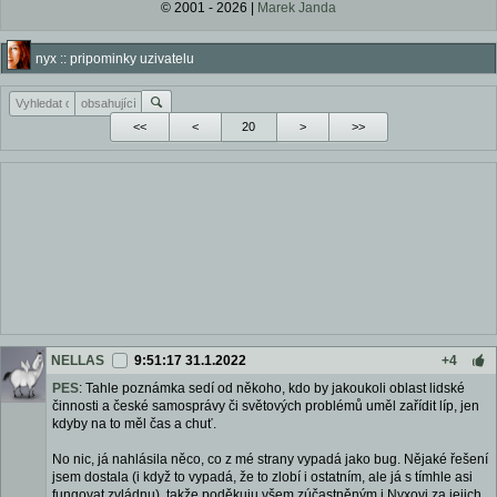
© 2001 - 2026 |
Marek Janda
nyx :: pripominky uzivatelu
<<
<
>
>>
NELLAS
9:51:17 31.1.2022
+4
PES
: Tahle poznámka sedí od někoho, kdo by jakoukoli oblast lidské
činnosti a české samosprávy či světových problémů uměl zařídit líp, jen
kdyby na to měl čas a chuť.
No nic, já nahlásila něco, co z mé strany vypadá jako bug. Nějaké řešení
jsem dostala (i když to vypadá, že to zlobí i ostatním, ale já s tímhle asi
fungovat zvládnu), takže poděkuju všem zúčastněným i Nyxovi za jejich