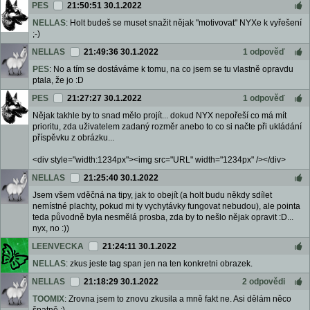
PES
21:50:51 30.1.2022
NELLAS
: Holt budeš se muset snažit nějak "motivovat" NYXe k vyřešení
;-)
NELLAS
21:49:36 30.1.2022
1 odpověď
PES
: No a tím se dostáváme k tomu, na co jsem se tu vlastně opravdu
ptala, že jo :D
PES
21:27:27 30.1.2022
1 odpověď
Nějak takhle by to snad mělo projít... dokud NYX nepořeší co má mít
prioritu, zda uživatelem zadaný rozměr anebo to co si načte při ukládání
příspěvku z obrázku...
<div style="width:1234px"><img src="URL" width="1234px" /></div>
NELLAS
21:25:40 30.1.2022
Jsem všem vděčná na tipy, jak to obejít (a holt budu někdy sdílet
nemístné plachty, pokud mi ty vychytávky fungovat nebudou), ale pointa
teda původně byla nesmělá prosba, zda by to nešlo nějak opravit :D...
nyx, no :))
LEENVECKA
21:24:11 30.1.2022
NELLAS
: zkus jeste tag span jen na ten konkretni obrazek.
NELLAS
21:18:29 30.1.2022
2 odpovědi
TOOMIX
: Zrovna jsem to znovu zkusila a mně fakt ne. Asi dělám něco
špatně :)