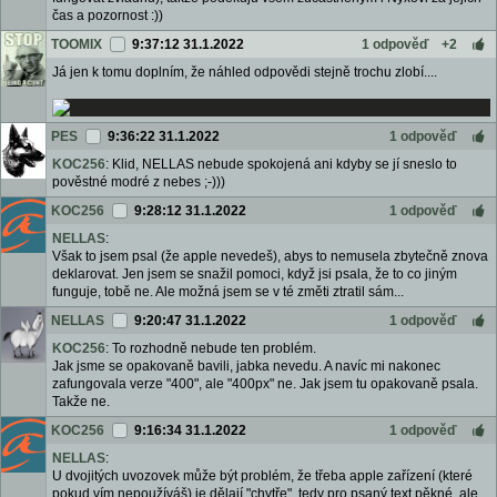
čas a pozornost :))
TOOMIX
9:37:12 31.1.2022
1 odpověď
+2
Já jen k tomu doplním, že náhled odpovědi stejně trochu zlobí....
PES
9:36:22 31.1.2022
1 odpověď
KOC256
: Klid, NELLAS nebude spokojená ani kdyby se jí sneslo to
pověstné modré z nebes ;-)))
KOC256
9:28:12 31.1.2022
1 odpověď
NELLAS
:
Však to jsem psal (že apple nevedeš), abys to nemusela zbytečně znova
deklarovat. Jen jsem se snažil pomoci, když jsi psala, že to co jiným
funguje, tobě ne. Ale možná jsem se v té změti ztratil sám...
NELLAS
9:20:47 31.1.2022
1 odpověď
KOC256
: To rozhodně nebude ten problém.
Jak jsme se opakovaně bavili, jabka nevedu. A navíc mi nakonec
zafungovala verze "400", ale "400px" ne. Jak jsem tu opakovaně psala.
Takže ne.
KOC256
9:16:34 31.1.2022
1 odpověď
NELLAS
:
U dvojitých uvozovek může být problém, že třeba apple zařízení (které
pokud vím nepoužíváš) je dělají "chytře", tedy pro psaný text pěkné, ale