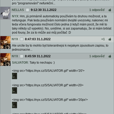
pro "programování" nefunkční...
NELLAS
9:12:30 31.1.2022
1 odpověď
NYX
: Hm, já primárně automaticky používám tu druhou možnost, a ta
nefunguje. Pak teda používám normální dvojité uvozovky, nakonec mi
teda včera fungovala možnost číslo jedna (i když mám pocit, že mě to
taky někdy už vypeklo). No, uvidíme, si asi zapamatuju, že si mám brblat
pod fousy, že za to může asi můj počítač :D
NYX
8:47:03 31.1.2022
+1
Ale urcite by to mohlo byt tolerantnejsi k nejakym zpusobum zapisu, to
jednoznacne...
NYX
8:45:59 31.1.2022
1 odpověď
SALVATOR
: Taky to nechapu :)
<img src="https://nyx.cz/S/SALVATOR.gif" width='20'>
<img src="https://nyx.cz/S/SALVATOR.gif" width=20>
<img src="https://nyx.cz/S/SALVATOR.gif" width='20px'>