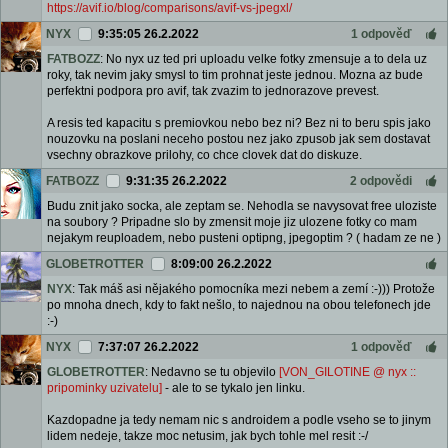
https://avif.io/blog/comparisons/avif-vs-jpegxl/
NYX
9:35:05 26.2.2022
1 odpověď
FATBOZZ
: No nyx uz ted pri uploadu velke fotky zmensuje a to dela uz
roky, tak nevim jaky smysl to tim prohnat jeste jednou. Mozna az bude
perfektni podpora pro avif, tak zvazim to jednorazove prevest.
A resis ted kapacitu s premiovkou nebo bez ni? Bez ni to beru spis jako
nouzovku na poslani neceho postou nez jako zpusob jak sem dostavat
vsechny obrazkove prilohy, co chce clovek dat do diskuze.
FATBOZZ
9:31:35 26.2.2022
2 odpovědi
Budu znit jako socka, ale zeptam se. Nehodla se navysovat free uloziste
na soubory ? Pripadne slo by zmensit moje jiz ulozene fotky co mam
nejakym reuploadem, nebo pusteni optipng, jpegoptim ? ( hadam ze ne )
GLOBETROTTER
8:09:00 26.2.2022
NYX
: Tak máš asi nějakého pomocníka mezi nebem a zemí :-))) Protože
po mnoha dnech, kdy to fakt nešlo, to najednou na obou telefonech jde
:-)
NYX
7:37:07 26.2.2022
1 odpověď
GLOBETROTTER
: Nedavno se tu objevilo
[VON_GILOTINE @ nyx ::
pripominky uzivatelu]
- ale to se tykalo jen linku.
Kazdopadne ja tedy nemam nic s androidem a podle vseho se to jinym
lidem nedeje, takze moc netusim, jak bych tohle mel resit :-/