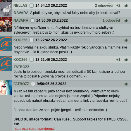
NELLAS
14:54:13 26.2.2022
2 odpovědi
+2
NAVARA
: A platilo by se, aby ukázal fotky nebo aby je neukazoval?
NAVARA
14:50:06 26.2.2022
1 odpověď
Některým nyxačkám se daří vybírat na bezdomovce a útulky ve
svléčených, třeba bys to mohl zkusit s nyx premium pro sebe? :)
KOC256
13:22:42 26.2.2022
Nebo vyhlas nejakou sbirku. Platim kazdy rok o vanocich a mam nejake
dny navic... Ja ti klidne neco poslu :-)
KOC256
13:21:46 26.2.2022
+1
FATBOZZ
:
Jeste tu je posledni zoufala moznost odlozit si 50 kc mesicne a jednou
rocne to poslat Nyxovi na provoz a odmenu :-)
FATBOZZ
9:50:05 26.2.2022
NYX
: Resim kapacitu jako socka bez premiovky. Pouzivam to velmi
zridka, asi to promazu ale nejdriv jsem se zeptal :) Pripadne nejaky
zpusob jak nahrat obrazky treba na imgur a link v prispevku rewritnout ?
Ja teda doufam ze spis prijde jpegxl ... avif moc nefandim :)
JPEG XL image format | Can I use... Support tables for HTML5, CSS3,
etc
https://caniuse.com/jpegxl