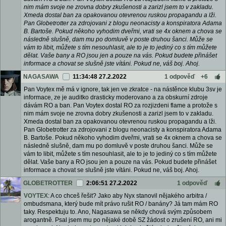
nim mám svoje ne zrovna dobry zkušenosti a zarizl jsem to v zakladu.
Xmeda dostal ban za opakovanou otevrenou ruskou propagandu a lži.
Pan Globetrotter za zdrojovani z blogu neonacisty a konspiratora Adama
B. Bartoše. Pokud někoho vyhodim dveřmi, vrati se 4x oknem a chova se
následně slušně, dam mu po domluvě v poste druhou šanci. Může se
vám to libit, můžete s tím nesouhlasit, ale to je to jediný co s tím můžete
dělat. Vaše bany a RO jsou jen a pouze na vás. Pokud budete přinášet
informace a chovat se slušně jste vítáni. Pokud ne, váš boj. Ahoj.
NAGASAWA
11:34:48 27.2.2022
1 odpověď
+6
Pan Voytex mě má v ignore, tak jen ve zkratce - na nástěnce klubu 3sv je
informace, ze je auditko drasticky moderovano a za obskurní zdroje
dávám RO a ban. Pan Voytex dostal RO za rozjizdeni flame a protože s
nim mám svoje ne zrovna dobry zkušenosti a zarizl jsem to v zakladu.
Xmeda dostal ban za opakovanou otevrenou ruskou propagandu a lži.
Pan Globetrotter za zdrojovani z blogu neonacisty a konspiratora Adama
B. Bartoše. Pokud někoho vyhodim dveřmi, vrati se 4x oknem a chova se
následně slušně, dam mu po domluvě v poste druhou šanci. Může se
vám to libit, můžete s tím nesouhlasit, ale to je to jediný co s tím můžete
dělat. Vaše bany a RO jsou jen a pouze na vás. Pokud budete přinášet
informace a chovat se slušně jste vítáni. Pokud ne, váš boj. Ahoj.
GLOBETROTTER
2:06:51 27.2.2022
1 odpověď
VOYTEX
: A co chceš řešit? Jako aby Nyx stanovil nějakého arbitra /
ombudsmana, který bude mít právo rušit RO / banány? Já tam mám RO
taky. Respektuju to. Ano, Nagasawa se někdy chová svým způsobem
arogantně. Psal jsem mu po nějaké době SZ žádost o zrušení RO, ani mi