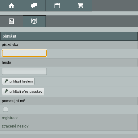
přihlásit
přezdívka
heslo
přihlásit heslem
přihlásit přes passkey
pamatuj si mě
registrace
ztracené heslo?