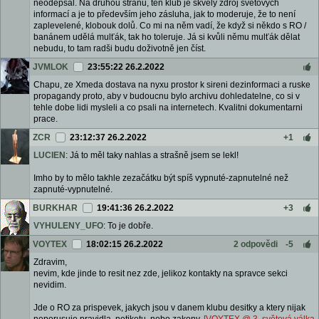
neodepsal. Na druhou stranu, ten klub je skvělý zdroj světových
informací a je to především jeho zásluha, jak to moderuje, že to není
zaplevelené, klobouk dolů. Co mi na něm vadí, že když si někdo s RO /
banánem udělá mulťák, tak ho toleruje. Já si kvůli němu mulťák dělat
nebudu, to tam radši budu doživotně jen číst.
JVMLOK
23:55:22 26.2.2022
Chapu, ze Xmeda dostava na nyxu prostor k sireni dezinformaci a ruske
propagandy proto, aby v budoucnu bylo archivu dohledatelne, co si v
tehle dobe lidi mysleli a co psali na internetech. Kvalitni dokumentarni
prace.
ZCR
23:12:37 26.2.2022
+1
LUCIEN
: Já to měl taky nahlas a strašně jsem se lekl!
Imho by to mělo takhle zezačátku být spíš vypnuté-zapnutelné než
zapnuté-vypnutelné.
BURKHAR
19:41:36 26.2.2022
+3
VYHULENY_UFO
: To je dobře.
VOYTEX
18:02:15 26.2.2022
2 odpovědi
-5
Zdravim,
nevim, kde jinde to resit nez zde, jelikoz kontakty na spravce sekci
nevidim.
Jde o RO za prispevek, jakych jsou v danem klubu desitky a ktery nijak