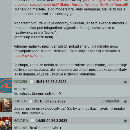
neporusuje pravidla, netiketu, nebo zakony.
[VOYTEX @ 3. světová válka
aneb kam náš svět směřuje? Status: Russian Warship, Go Fuck Yourself]
RO neni od majitele, je od moderatora, ktery nereaguje. Majitel klubu je
dlouhodobe neaktivni a tez nereaguje.
Moderator tvrdi, ze klub je odborny, o valceni, jenze z jakehosi duvodu v
nem napriklad pod fotografiemi vojacek informuje navstevnice a
navstevniky, ze ma "boner"...
(tento wup v zaloze neni)
Adresne nadavky mezi ruznymi ID, pokud smeruji na nekoho jemu
nesympatickeho, v klubu zustavaji. To se taky nezda byt v souladu s
https://nyx.cz/terms
Ja chapu, ze muze nekdo mit problem zakrocit proti osobe, ktera postuje
selfie se samopalama, ale nemusime asi chodit moc daleko pro priklady,
jak to dopada, kdyz se ustupuje ruznym diktatorkum.
KOC256
15:51:59 26.2.2022
NELLAS
:
Asi záleží v kterém auditku :-D
LUCIEN
15:10:30 26.2.2022
1 odpověď
Uaaaa, prave mi explodovaly usi! Slo by ten notifikacni zvuk mit nejakej
jinej, min. vysokej? :)
NAVARA
14:55:04 26.2.2022
NELLAS
: To už bude na vás :)