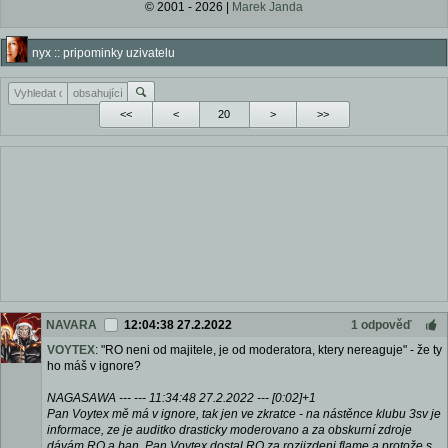
© 2001 - 2026 |
Marek Janda
nyx :: pripominky uzivatelu
<<
<
>
>>
NAVARA
12:04:38 27.2.2022
1 odpověď
VOYTEX
: "RO neni od majitele, je od moderatora, ktery nereaguje" - že ty
ho máš v ignore?
NAGASAWA --- --- 11:34:48 27.2.2022 --- [0:02]+1
Pan Voytex mě má v ignore, tak jen ve zkratce - na nástěnce klubu 3sv je
informace, ze je auditko drasticky moderovano a za obskurní zdroje
dávám RO a ban. Pan Voytex dostal RO za rozjizdeni flame a protože s