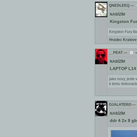
QNEDLEEQ
---
NABÍZÍM
Kingston Fu
Kingston Fury 
Hradec Kralove
__PEAT
---
-
NABÍZÍM
LAPTOP L14 
jako novy, jeste 
k tomu dokovack
OJALATERO
---
NABÍZÍM
ddr 4 2x 8 gb