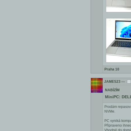
Praha 10
JAMES23
---
NABÍZÍM
MiniPC: DELL
Prodám repasova
NVMe.
PC vyniká kompa
Připraveno ihned
Vhodné do domác