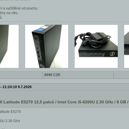
ní a vyčištěné od prachu.
iny na víku.
ů.
8990 CZK
--
21:24:10 9.7.2026
l Latitude E5270 12,5 palců / Intel Core i5-6200U 2.30 GHz / 8 GB 
atitude E5270
200U 2.30 GHz