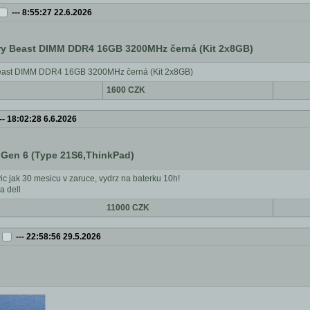
---
8:55:27 22.6.2026
ry Beast DIMM DDR4 16GB 3200MHz černá (Kit 2x8GB)
Beast DIMM DDR4 16GB 3200MHz černá (Kit 2x8GB)
1600 CZK
--
18:02:28 6.6.2026
Gen 6 (Type 21S6,ThinkPad)
vic jak 30 mesicu v zaruce, vydrz na baterku 10h!
a dell
11000 CZK
---
22:58:56 29.5.2026