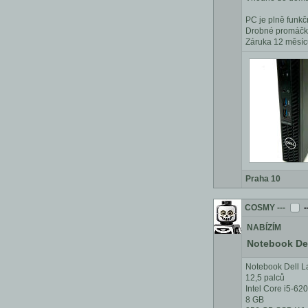
PC je plně funkč
Drobné promáčkl
Záruka 12 měsíc
Praha 10
COSMY
---
-
NABÍZÍM
Notebook Del
Notebook Dell L
12,5 palců
Intel Core i5-6
8 GB