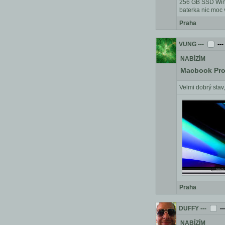
256 GB SSD Win
baterka nic moc 
Praha
VUNG
---
---
NABÍZÍM
Macbook Pro
Velmi dobrý sta
Praha
DUFFY
---
--
NABÍZÍM