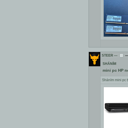
STEER
---
--
SHÁNÍM
mini pc HP n
Sháním mini pc t