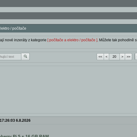
elektro / počítače
ají nové inzeráty z kategorie
[ počítače a elektro / počítače ]
. Můžete tak pohodlně sl
<<
<
>
>>
17:26:03 6.8.2026
berry Pi 5 s 16 GB RAM