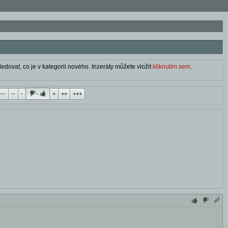
edovat, co je v kategorii nového. Inzeráty můžete vložit
kliknutím sem
.
---
--
-
-
+
++
+++