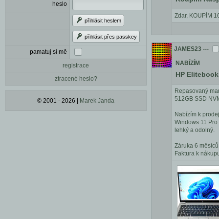
heslo
Zdar, KOUPÍM 16G
přihlásit heslem
přihlásit přes passkey
JAMES23
---
pamatuj si mě
NABÍZÍM
registrace
HP Elitebook
ztracené heslo?
Repasovaný mana
512GB SSD NVMe 
© 2001 - 2026 |
Marek Janda
Nabízím k prode
Windows 11 Pro vč
lehký a odolný.
Záruka 6 měsíců (
Faktura k nákup