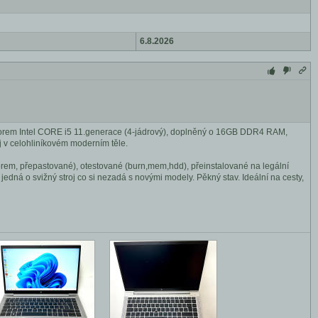
6.8.2026
sorem Intel CORE i5 11.generace (4-jádrový), doplněný o 16GB DDR4 RAM,
 v celohliníkovém moderním těle.
em, přepastované), otestované (burn,mem,hdd), přeinstalované na legální
 jedná o svižný stroj co si nezadá s novými modely. Pěkný stav. Ideální na cesty,