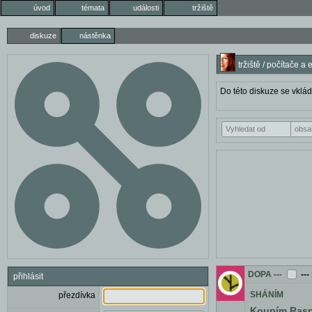
úvod
témata
události
tržiště
diskuze
nástěnka
tržiště / počítače a 
Do této diskuze se vklád
DOPA
---
---
přihlásit
SHÁNÍM
přezdívka
Koupím Rasp