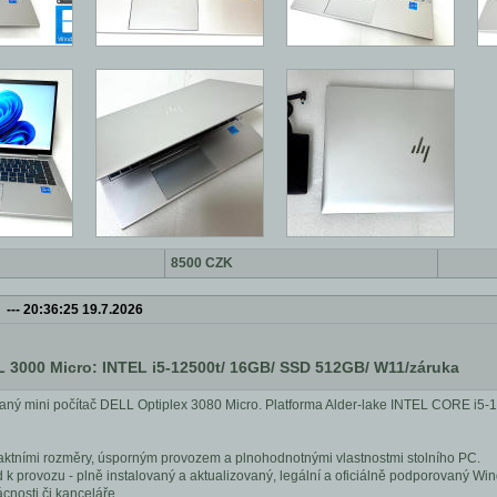
8500 CZK
---
20:36:25 19.7.2026
 3000 Micro: INTEL i5-12500t/ 16GB/ SSD 512GB/ W11/záruka
ný mini počítač DELL Optiplex 3080 Micro. Platforma Alder-lake INTEL CORE i5-
ktními rozměry, úsporným provozem a plnohodnotnými vlastnostmi stolního PC.
 k provozu - plně instalovaný a aktualizovaný, legální a oficiálně podporovaný Wi
nosti či kanceláře.