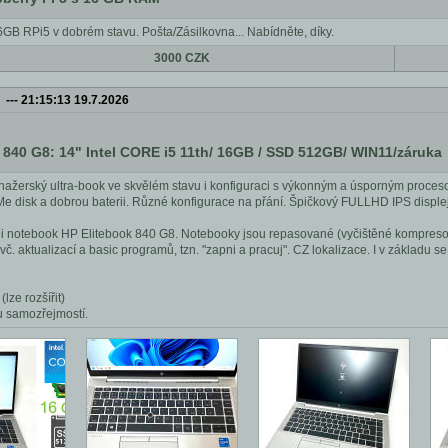
B RPi5 v dobrém stavu. Pošta/Zásilkovna... Nabídněte, díky.
3000 CZK
---
21:15:13 19.7.2026
 840 G8: 14" Intel CORE i5 11th/ 16GB / SSD 512GB/ WIN11/záruka
žerský ultra-book ve skvělém stavu i konfiguraci s výkonným a úsporným proce
disk a dobrou baterii. Různé konfigurace na přání. Špičkový FULLHD IPS displej
ji notebook HP Elitebook 840 G8. Notebooky jsou repasované (vyčištěné kompresor
. aktualizací a basic programů, tzn. "zapni a pracuj". CZ lokalizace. I v základu se
lze rozšířit)
u samozřejmostí.