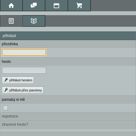
přihlásit
přezdívka
heslo
přihlásit heslem
přihlásit přes passkey
pamatuj si mě
registrace
ztracené heslo?