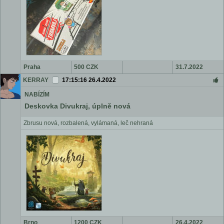
Praha
500 CZK
31.7.2022
KERRAY
17:15:16 26.4.2022
NABÍZÍM
Deskovka Divukraj, úplně nová
Zbrusu nová, rozbalená, vylámaná, leč nehraná
Brno
1200 CZK
26.4.2022