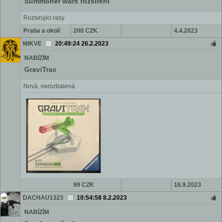
Summoner wars rozšíření
Rozsirujici rasy
Praha a okolí
200 CZK
4.4.2023
MIKVE
20:49:24 26.2.2023
NABÍZÍM
GraviTrax
Nová, nerozbalená.
99 CZK
16.9.2023
DACHAU1323
10:54:58 8.2.2023
NABÍZÍM