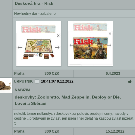
Desková hra - Risk
Nevhodný dar - zabaleno
Praha
300 CZK
6.4.2023
URPUTNIK
18:41:07 9.12.2022
NABÍZÍM
deskovky: Zooloretto, Mad Zeppelin, Deploy or Die,
Lovci a Sběraci
nekolik temer netknutych deskovek za polovic prodejni ceny, navody v
cestine .. prodavam je zvlast, jen jsem linej delat na kazdou zvlast inzerat
:)
Praha
300 CZK
15.12.2022