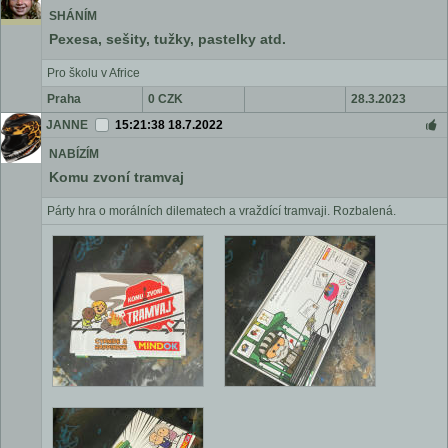
SHÁNÍM
Pexesa, sešity, tužky, pastelky atd.
Pro školu v Africe
Praha
0 CZK
28.3.2023
JANNE
15:21:38 18.7.2022
NABÍZÍM
Komu zvoní tramvaj
Párty hra o morálních dilematech a vraždící tramvaji. Rozbalená.