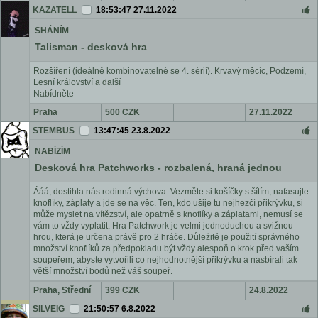
KAZATELL
18:53:47 27.11.2022
SHÁNÍM
Talisman - desková hra
Rozšíření (ideálně kombinovatelné se 4. sérií). Krvavý měcíc, Podzemí,
Lesní království a další
Nabídněte
Praha
500 CZK
27.11.2022
STEMBUS
13:47:45 23.8.2022
NABÍZÍM
Desková hra Patchworks - rozbalená, hraná jednou
Ááá, dostihla nás rodinná výchova. Vezměte si košíčky s šítím, nafasujte
knoflíky, záplaty a jde se na věc. Ten, kdo ušije tu nejhezčí přikrývku, si
může myslet na vítězství, ale opatrně s knoflíky a záplatami, nemusí se
vám to vždy vyplatit. Hra Patchwork je velmi jednoduchou a svižnou
hrou, která je určena právě pro 2 hráče. Důležité je použití správného
množství knoflíků za předpokladu být vždy alespoň o krok před vaším
soupeřem, abyste vytvořili co nejhodnotnější přikrývku a nasbírali tak
větší množství bodů než váš soupeř.
Praha, Střední
399 CZK
24.8.2022
čechy (Říčany)
SILVEIG
21:50:57 6.8.2022