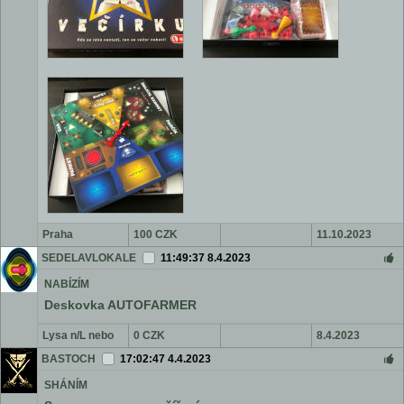
Praha
100 CZK
11.10.2023
SEDELAVLOKALE
11:49:37 8.4.2023
NABÍZÍM
Deskovka AUTOFARMER
Lysa n/L nebo
0 CZK
8.4.2023
Praha Vltavska
BASTOCH
17:02:47 4.4.2023
SHÁNÍM