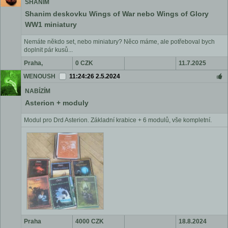
SHÁNÍM
Shanim deskovku Wings of War nebo Wings of Glory
WW1 miniatury
Nemáte někdo set, nebo miniatury? Něco máme, ale potřeboval bych
doplnit pár kusů...
Praha,
0 CZK
11.7.2025
Benešov, ČR
WENOUSH
11:24:26 2.5.2024
NABÍZÍM
Asterion + moduly
Modul pro Drd Asterion. Základní krabice + 6 modulů, vše kompletní.
Praha
4000 CZK
18.8.2024