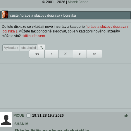
© 2001 - 2026 |
Marek Janda
tržiště / práce a služby / doprava / logistika
Do této diskuze se vkládají nové inzeráty z kategorie
[ práce a služby / doprava /
logistika ]
. Můžete tak pohodlně sledovat, co je v kategorii nového. Inzeráty
můžete vložit
kliknutím sem
.
<<
<
>
>>
PIQUE
19:31:28 19.7.2026
SHÁNÍM
Sháním řidiče na převoz plachetničky