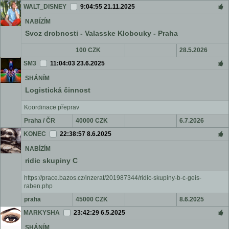
WALT_DISNEY
9:04:55 21.11.2025
NABÍZÍM
Svoz drobnosti - Valasske Klobouky - Praha
100 CZK
28.5.2026
SM3
11:04:03 23.6.2025
SHÁNÍM
Logistická činnost
Koordinace přeprav
Praha / ČR
40000 CZK
6.7.2026
KONEC
22:38:57 8.6.2025
NABÍZÍM
ridic skupiny C
https://prace.bazos.cz/inzerat/201987344/ridic-skupiny-b-c-geis-
raben.php
praha
45000 CZK
8.6.2025
MARKYSHA
23:42:29 6.5.2025
SHÁNÍM