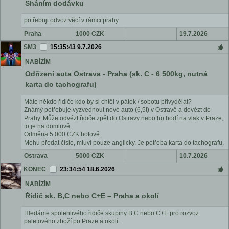
Sháním dodávku
potřebuji odvoz věcí v rámci prahy
Praha
1000 CZK
19.7.2026
SM3
15:35:43 9.7.2026
NABÍZÍM
Odřízení auta Ostrava - Praha (sk. C - 6 500kg, nutná
karta do tachografu)
Máte někdo řidiče kdo by si chtěl v pátek / sobotu přivydělat?
Známý potřebuje vyzvednout nové auto (6,5t) v Ostravě a dovézt do
Prahy. Může odvézt řidiče zpět do Ostravy nebo ho hodí na vlak v Praze,
to je na domluvě.
Odměna 5 000 CZK hotově.
Mohu předat číslo, mluví pouze anglicky. Je potřeba karta do tachografu.
Ostrava
5000 CZK
10.7.2026
KONEC
23:34:54 18.6.2026
NABÍZÍM
Řidič sk. B,C nebo C+E – Praha a okolí
Hledáme spolehlivého řidiče skupiny B,C nebo C+E pro rozvoz
paletového zboží po Praze a okolí.