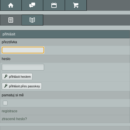
přihlásit
přezdívka
heslo
přihlásit heslem
přihlásit přes passkey
pamatuj si mě
registrace
ztracené heslo?