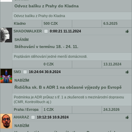
Odvoz balíku z Prahy do Kladna
Odvoz balíku z Prahy do Kladna
Kladno
500 CZK
6.5.2025
SHADOWALKER
0:00:21 11.11.2024
SHÁNÍM
Stěhování v termínu 18. - 24. 11.
Poptávám stěhování jedné menší domácnosti.
0 CZK
13.11.2024
SM3
16:24:04 30.9.2024
NABÍZÍM
Řidič/ka sk. B s ADR 1 na občasné výjezdy po Evropě
Podmínka je ADR průkaz s tř. 1 a zkušenosti s mezinárodní dopravou
(CMR, Kontrollbuch aj.)
Praha / Evropa
1 CZK
24.3.2026
AHARAZ
10:12:16 10.9.2024
NABÍZÍM