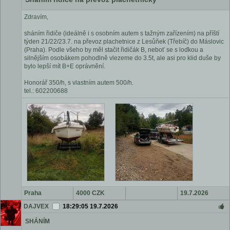
Zdravím,
sháním řidiče (ideálně i s osobním autem s tažným zařízením) na příští
týden 21/22/23.7. na převoz plachetnice z Lesůňek (Třebíč) do Máslovic
(Praha). Podle všeho by měl stačit řidičák B, neboť se s loďkou a
silnějším osobákem pohodlně vlezeme do 3.5t, ale asi pro klid duše by
bylo lepší mít B+E oprávnění.
Honorář 350/h, s vlastním autem 500/h.
tel.: 602200688
Praha
4000 CZK
19.7.2026
DAJVEX
18:29:05 19.7.2026
SHÁNÍM