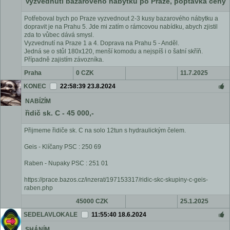
Vyzvednutí bazarového nábytku po Praze, poptávka ceny
Potřeboval bych po Praze vyzvednout 2-3 kusy bazarového nábytku a
dopravit je na Prahu 5. Jde mi zatím o rámcovou nabídku, abych zjistil
zda to vůbec dává smysl.
Vyzvednutí na Praze 1 a 4. Doprava na Prahu 5 - Anděl.
Jedná se o stůl 180x120, menší komodu a nejspíš i o šatní skříň.
Případně zajistím závozníka.
Praha
0 CZK
11.7.2025
KONEC
22:58:39 23.8.2024
NABÍZÍM
řidič sk. C - 45 000,-
Přijmeme řidiče sk. C na solo 12tun s hydraulickým čelem.
Geis - Klíčany PSC : 250 69
Raben - Nupaky PSC : 251 01
https://prace.bazos.cz/inzerat/197153317/ridic-skc-skupiny-c-geis-
raben.php
45000 CZK
25.1.2025
SEDELAVLOKALE
11:55:40 18.6.2024
SHÁNÍM