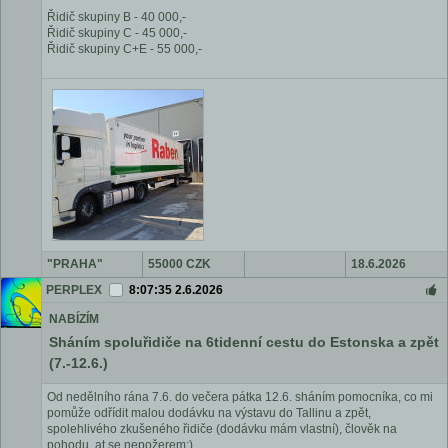
Řidič skupiny B - 40 000,-
Řidič skupiny C - 45 000,-
Řidič skupiny C+E - 55 000,-
"PRAHA"
55000 CZK
18.6.2026
Nupaky
PERPLEX
8:07:35 2.6.2026
NABÍZÍM
Sháním spoluřidiče na 6tidenní cestu do Estonska a zpět
(7.-12.6.)
Od nedělního rána 7.6. do večera pátka 12.6. sháním pomocníka, co mi
pomůže odřídit malou dodávku na výstavu do Tallinu a zpět,
spolehlivého zkušeného řidiče (dodávku mám vlastní), člověk na
pohodu, at se nepožerem:)