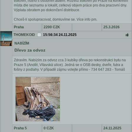
tiskovin, nutno s osobním autem. Rozvoz tiskovin po Praze na konkrétní
místa dle seznamu a lokalit, celkový objem práce pro dva pracovní dny.
Výplata obratem po dokončení distribuce.
Chceš-li spolupracovat, domluvíme se. Více info pm.
Praha
2200 CZK
25.3.2026
THOMEKOID
15:56:34 24.11.2025
NABÍZÍM
Dřevo za odvoz
Zdravím. Nabízím za odvoz cca 3 kubíky dřeva po rekonstrukci bytu na
Praze 5 (Anděl, Vltavská ulice). Jedná se o OSB desky, dveře, futra a
fošny z podlahy. V případě zájmu volejte přímo - 734 647 283 - Tomáš
Praha 5
0 CZK
24.11.2025