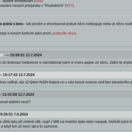
- spatne formatovani (
448
)
nacteni novych prispevku v "Poslednich" (
447
)
e jedná o betu
- tak prosím o shovívavost pokud něco nefunguje nebo je něco rozbi
stup k novým funkcím jako první,
podpořte vývoj
.
---
15:59:51 12.7.2024
up do testovaci betaverze a nainstaloval jsem si vcera appku ze storu. Zatim ta chy
--
15:17:43 12.7.2024
nes udělat, ale už týden řeším frajera co u nás bourá nosnou zeď bez stavebního
--
13:33:59 12.7.2024
ovat stabilní verzi?
-
9:26:51 7.6.2024
to dělá taky při změně sítě, např z Wifi na mobilní data nebo naopak. Neřešil jsem 
a když ten už není, tak ji to zamrzne.