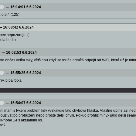
---
16:14:01 6.6.2024
, 0.9.4 (125)
--
16:08:42 6.6.2024
ůbec nepozoruju :(
ela bodlo...
---
16:02:53 6.6.2024
hle občas vidím taky, většinou když se fouňa odmítá odpojit od WiFi, která už je mi
---
15:55:25 6.6.2024
rry, blba fotka
---
15:54:07 6.6.2024
ni mam s fyxem problem kdy vyskakuje tato chybova hlaska. Vlastne uplne asi nedok
uzivat po probuzeni nebo proste delsi chvili. Pokud prohlizim nyx jako delsi seanci 
. iPhone 14 s aktualnim os.
mne?