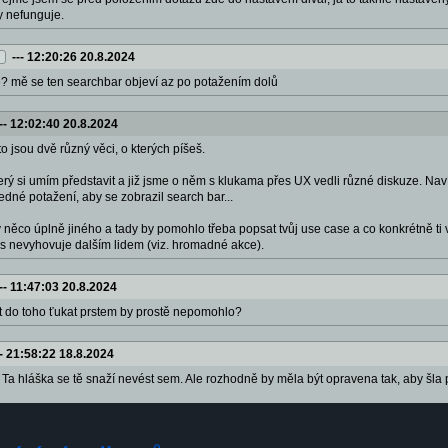
y nefunguje.
---
12:20:26 20.8.2024
le? mě se ten searchbar objeví az po potažením dolů
--
12:02:40 20.8.2024
 to jsou dvě různý věci, o kterých píšeš.
který si umím představit a již jsme o něm s klukama přes UX vedli různé diskuze. 
edné potažení, aby se zobrazil search bar...
y něco úplně jiného a tady by pomohlo třeba popsat tvůj use case a co konkrétně ti
zas nevyhovuje dalším lidem (viz. hromadné akce).
--
11:47:03 20.8.2024
at do toho ťukat prstem by prostě nepomohlo?
--
21:58:22 18.8.2024
: Ta hláška se tě snaží nevést sem. Ale rozhodně by měla být opravena tak, aby šla p