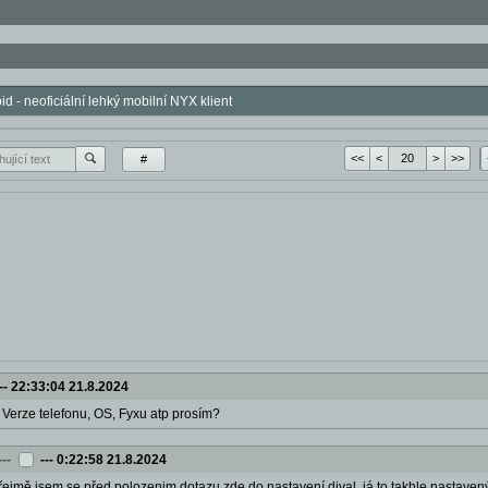
id - neoficiální lehký mobilní NYX klient
<<
<
>
>>
#
--
22:33:04 21.8.2024
: Verze telefonu, OS, Fyxu atp prosím?
---
---
0:22:58 21.8.2024
ejmě jsem se před polozenim dotazu zde do nastavení dival, já to takhle nastavený