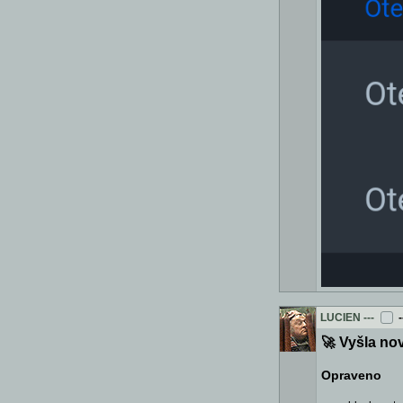
LUCIEN
---
-
🚀 Vyšla nov
Opraveno