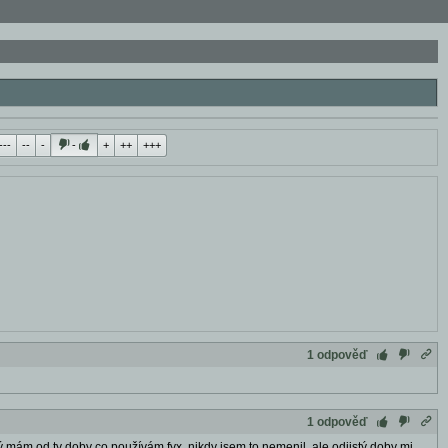
---
--
-
-
+
++
+++
1 odpověď
1 odpověď
 mám od ty doby co používám fyx, nikdy jsem to nemenil, ale odjistý doby mi