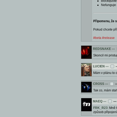
blockquote 
Nefunguje 
Připomenu, že s
Pokud chcete pří
#beta
#release
REDSNAKE
---
Skoncil mi prist
LUCIEN
---
-
Mám v plánu to d
CROSS
---
-
Tak co, mám stah
MAEQ
---
--
FRK_R23
: Mně 
způsob připojení 