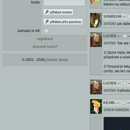
heslo
klikání na odkaz
přihlásit heslem
SUNBEAM
---
přihlásit přes passkey
SATOO
: jak stá
pamatuj si mě
LUCIEN
---
-
registrace
SATOO
: Tak ale
ztracené heslo?
1/ Quick reply, 
příspěvek a násl
© 2001 - 2026 |
Marek Janda
2/ Smazat je tak
rychlý, ale ten 
LUCIEN
---
-
SATOO
: A přest
KEJML
---
-
STICKYGREEN