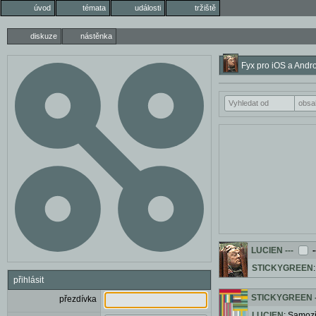
úvod
témata
události
tržiště
diskuze
nástěnka
Fyx pro iOS a Andro
LUCIEN
---
-
STICKYGREEN
přihlásit
STICKYGREEN
přezdívka
LUCIEN
: Samozř