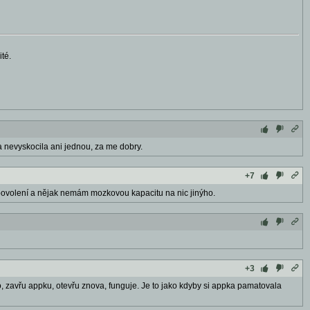
té.
ba nevyskocila ani jednou, za me dobry.
+7
 povolení a nějak nemám mozkovou kapacitu na nic jinýho.
+3
to, zavřu appku, otevřu znova, funguje. Je to jako kdyby si appka pamatovala