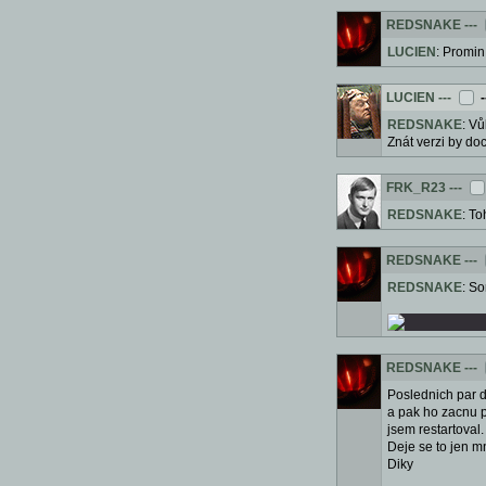
REDSNAKE
---
LUCIEN
: Promin
LUCIEN
---
-
REDSNAKE
: V
Znát verzi by doc
FRK_R23
---
REDSNAKE
: To
REDSNAKE
---
REDSNAKE
: So
REDSNAKE
---
Poslednich par d
a pak ho zacnu po
jsem restartoval
Deje se to jen 
Diky