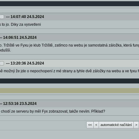
---
14:07:40 24.5.2024
k to jo. Diky za vysvetleni
--
14:06:51 24.5.2024
o. Tržiště ve Fyxu je klub Tržiště, zatímco na webu je samostatná záložka, která fung
odušší.
---
13:20:36 24.5.2024
dně možný že jde o nepochopení z mé strany a tyhle dvě záložky na webu a ve fyxu 
--
12:53:16 23.5.2024
 chodí ze serveru by měl Fyx zobrazovat, takže nevím. Příklad?
<<
<
automatické načítání
>