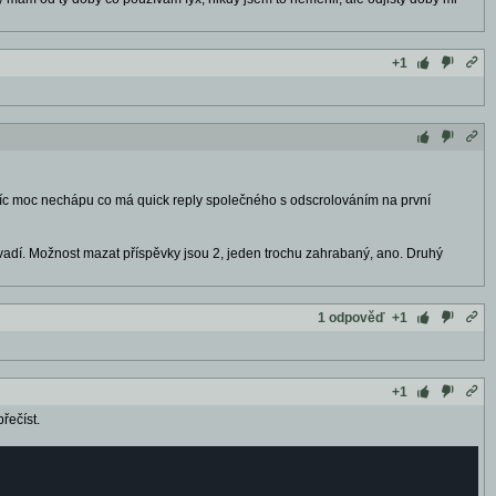
+1
Navíc moc nechápu co má quick reply společného s odscrolováním na první
 vadí. Možnost mazat příspěvky jsou 2, jeden trochu zahrabaný, ano. Druhý
1 odpověď
+1
+1
řečíst.