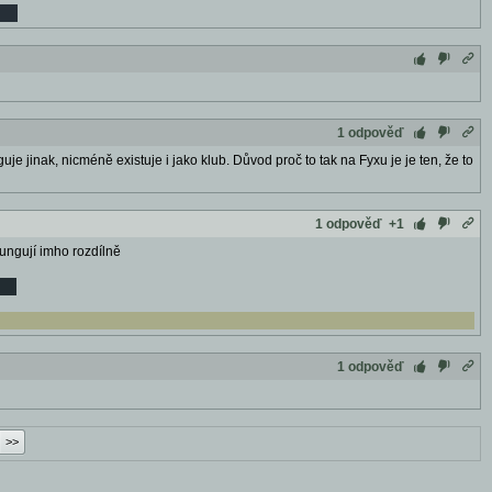
1 odpověď
uje jinak, nicméně existuje i jako klub. Důvod proč to tak na Fyxu je je ten, že to
1 odpověď
+1
fungují imho rozdílně
1 odpověď
>>