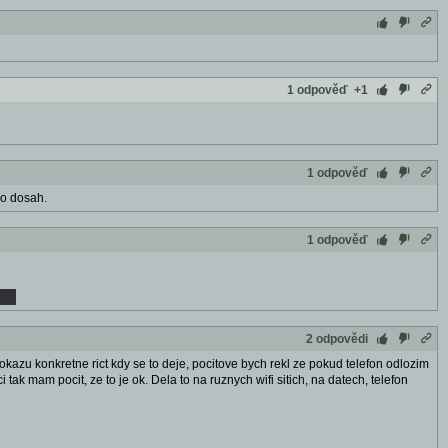
1 odpověď
+1
1 odpověď
mo dosah.
1 odpověď
2 odpovědi
azu konkretne rict kdy se to deje, pocitove bych rekl ze pokud telefon odlozim
tak mam pocit, ze to je ok. Dela to na ruznych wifi sitich, na datech, telefon