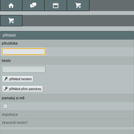
přihlásit
přezdívka
heslo
přihlásit heslem
přihlásit přes passkey
pamatuj si mě
registrace
ztracené heslo?