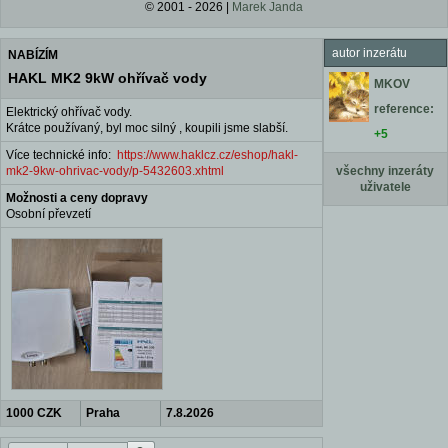
© 2001 - 2026 |
Marek Janda
autor inzerátu
NABÍZÍM
HAKL MK2 9kW ohřívač vody
MKOV
reference:
Elektrický ohřívač vody.
Krátce používaný, byl moc silný , koupili jsme slabší.
+5
Více technické info:
https://www.haklcz.cz/eshop/hakl-
mk2-9kw-ohrivac-vody/p-5432603.xhtml
všechny inzeráty
uživatele
Možnosti a ceny dopravy
Osobní převzetí
1000 CZK
Praha
7.8.2026
Kolovraty