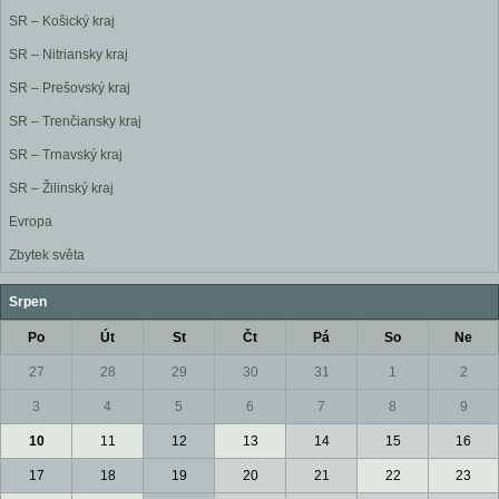
SR – Košický kraj
SR – Nitriansky kraj
SR – Prešovský kraj
SR – Trenčiansky kraj
SR – Trnavský kraj
SR – Žilinský kraj
Evropa
Zbytek světa
Srpen
Po
Út
St
Čt
Pá
So
Ne
27
28
29
30
31
1
2
3
4
5
6
7
8
9
10
11
12
13
14
15
16
17
18
19
20
21
22
23