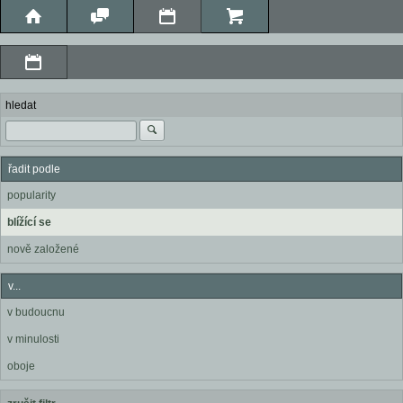
hledat
řadit podle
popularity
blížící se
nově založené
v...
v budoucnu
v minulosti
oboje