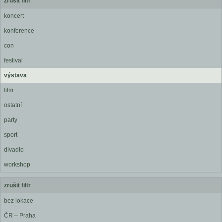
zrušit filtr
koncert
konference
con
festival
výstava
film
ostatní
party
sport
divadlo
workshop
zrušit filtr
bez lokace
ČR – Praha