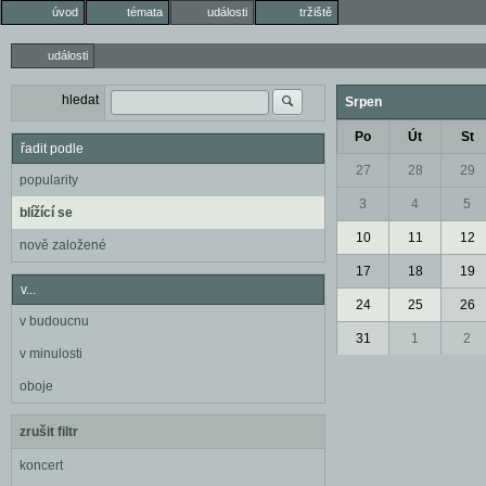
úvod
témata
události
tržiště
události
hledat
Srpen
Po
Út
St
řadit podle
27
28
29
popularity
3
4
5
blížící se
10
11
12
nově založené
17
18
19
v...
24
25
26
v budoucnu
31
1
2
v minulosti
oboje
zrušit filtr
koncert