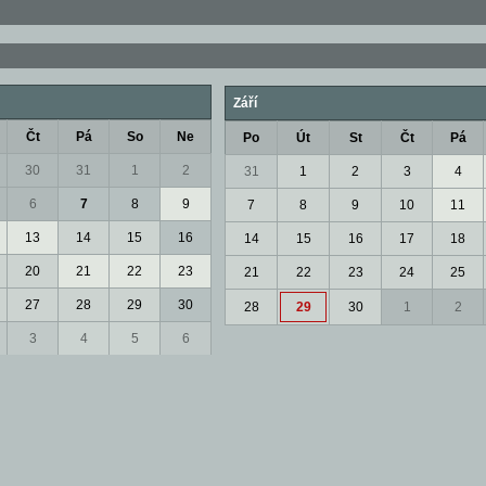
Září
Čt
Pá
So
Ne
Po
Út
St
Čt
Pá
30
31
1
2
31
1
2
3
4
6
7
8
9
7
8
9
10
11
13
14
15
16
14
15
16
17
18
20
21
22
23
21
22
23
24
25
27
28
29
30
28
29
30
1
2
3
4
5
6