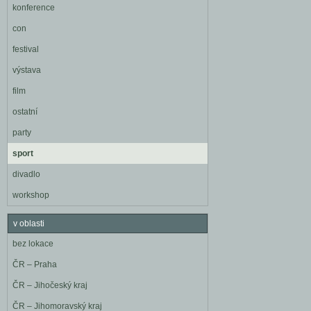
konference
con
festival
výstava
film
ostatní
party
sport
divadlo
workshop
v oblasti
bez lokace
ČR – Praha
ČR – Jihočeský kraj
ČR – Jihomoravský kraj