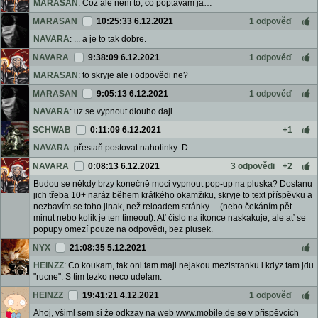
MARASAN
: Což ale není to, co poptávám já…
MARASAN
10:25:33 6.12.2021
1 odpověď
NAVARA
: ... a je to tak dobre.
NAVARA
9:38:09 6.12.2021
1 odpověď
MARASAN
: to skryje ale i odpovědi ne?
MARASAN
9:05:13 6.12.2021
1 odpověď
NAVARA
: uz se vypnout dlouho daji.
SCHWAB
0:11:09 6.12.2021
+1
NAVARA
: přestaň postovat nahotinky :D
NAVARA
0:08:13 6.12.2021
3 odpovědi
+2
Budou se někdy brzy konečně moci vypnout pop-up na pluska? Dostanu
jich třeba 10+ naráz během krátkého okamžiku, skryje to text příspěvku a
nezbavím se toho jinak, než reloadem stránky… (nebo čekáním pět
minut nebo kolik je ten timeout). Ať číslo na ikonce naskakuje, ale ať se
popupy omezí pouze na odpovědi, bez plusek.
NYX
21:08:35 5.12.2021
HEINZZ
: Co koukam, tak oni tam maji nejakou mezistranku i kdyz tam jdu
"rucne". S tim tezko neco udelam.
HEINZZ
19:41:21 4.12.2021
1 odpověď
Ahoj, všiml sem si že odkzay na web www.mobile.de se v příspěvcích