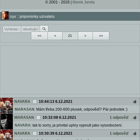
© 2001 - 2026 |
Marek Janda
nyx :: pripominky uzivatelu
<<
<
>
>>
NAVARA
10:44:13 6.12.2021
MARASAN
: Mám třeba 200-600 plusek, odpovědí? Pár jednotek :)
MARASAN
10:32:08 6.12.2021
1 odpověď
NAVARA
: tak to sorry, ja privital uplny vypnuti jako vysvobozeni.
NAVARA
10:30:39 6.12.2021
1 odpověď