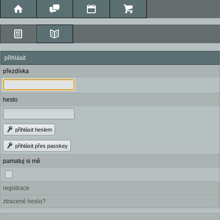
přihlásit
přezdívka
heslo
přihlásit heslem
přihlásit přes passkey
pamatuj si mě
registrace
ztracené heslo?