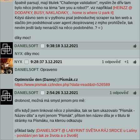
špatně parsují, mají titulek "Challenge validation", myslím že dřív tam
bylo něco jiného na téma "are you a robot?". viz například
[HEINZZ @
DODAFKY, BUSY, NAKLADAKY, .. home is where U park it]
Kdysi dávno sem si v pythonu psal jednoduchej scraper na ten web a
stačilo jim podstrkovat user agent zkopírovanej z mýho prohlížeče, tak
nevím jestli tady nenaráží na něco podobného..? = )
díky moc!
DANIELSOFT
9:38:18 3.12.2021
NYX
: díky moc
NYX
9:28:37 3.12.2021
1 odpověď
+1
DANIELSOFT
: Opraveno
Optimistův den (Danny) | Písmák.cz
https://www.pismak.cz/index.php?data=read&id=526589
DANIELSOFT
2:54:26 3.12.2021
1 odpověď
drobnost, možná má smysl jenom pro mě:
dřív když jsem linkoval něco z písmáka, tak se tam ukazovalo "Písmák -
Název díla" a nyní jenom "Písmák", přitom ten název díla je v titulu té
stránky na Písmáku, na kterou odkazuju
příklad tady:
[DANIELSOFT @ LABYRINT SVĚTA A RÁJ SRDCE u Lalíny
- povídání jen tak ze života a o životě]