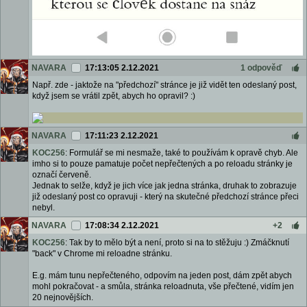
NAVARA
17:13:05 2.12.2021
1 odpověď
Např. zde - jaktože na "předchozí" stránce je již vidět ten odeslaný post,
když jsem se vrátil zpět, abych ho opravil? :)
NAVARA
17:11:23 2.12.2021
KOC256
: Formulář se mi nesmaže, také to používám k opravě chyb. Ale
imho si to pouze pamatuje počet nepřečtených a po reloadu stránky je
označí červeně.
Jednak to selže, když je jich více jak jedna stránka, druhak to zobrazuje
již odeslaný post co opravuji - který na skutečné předchozí stránce přeci
nebyl.
NAVARA
17:08:34 2.12.2021
+2
KOC256
: Tak by to mělo být a není, proto si na to stěžuju :) Zmáčknutí
"back" v Chrome mi reloadne stránku.
E.g. mám tunu nepřečteného, odpovím na jeden post, dám zpět abych
mohl pokračovat - a smůla, stránka reloadnuta, vše přečtené, vidím jen
20 nejnovějších.