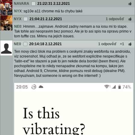
NAVARA
21:22:31 2.12.2021
NYX
: sg10e a11 chrome má tu chybu také
NYX
21:04:21 2.12.2021
1 odpověď
NE0
: Hmmm…zajimave. Android zadny nemam a na iosu mi to slape.
Tak tohle asi neopravim bez pomoci. Ale je to asi spis na opravu primo v
tom tuffte css. Mrknu na jejich issues.
NE0
20:14:18 2.12.2021
1 odpověď
+1
Ten novy cteci blok ma problem s ceskymi znaky webfontu na androidu,
viz screenshot. Muj odhad je, ze se webfont explicitne nespecifikuje s
"latin-ext" ke stazeni a pak to jen nekde dela bordel (been there). Ale
pochopitelne me to nikdy nenapadne zkoumat na kompu, takze jen
odhad. Android 9, Chrome, klidne pomuzu resit debug (idealne PM).
Nevyuzivam, but someone is wrong on the internet! :)