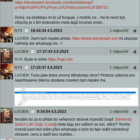
https://developers.facebook.com/tools/debug/?
q=https%3A%2F%2Fnyx.cz%2Fdiscussion%2F280701
Divný, na desktopu mi to už funguje, v mobilu ne... Asi to nech být,
vždycky je s tím testováním meta tagů hroznej voser...
NYX
18:44:34 4.5.2023
1 odpověď
LUCIEN
: Jsem tam nejake pridal,
https://www.opengraph.xyz/
mi ukazuje
nahledy ale whatsapp nic :-/
LUCIEN
17:37:43 4.5.2023
1 odpověď
NYX
: Bude to tohle
https://ogp.me/
NYX
17:10:37 4.5.2023
1 odpověď
LUCIEN
: Tusis jake treba zrovna WhatsApp chce? Protoze sablona pro
neprihlasene (kterou dostane crawler) tam nejake ma.
LUCIEN
9:34:04 4.5.2023
1 odpověď
Nestálo by za to přidat do veřejných stránek inzerátů (např.
[Nintendo
Switch Lite-32gb, Coral]
) meta tagy pro sdílení na soc. sítích? Tenhle
inzerát jsem teď sdílel přes whatsapp a bzlo bz fajn vidět náhledový
obrázek, cenu a další bez rozkliku...