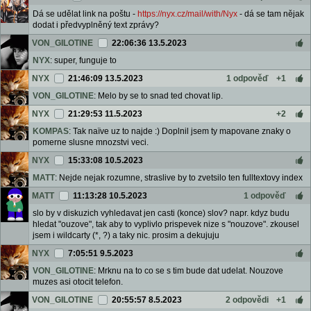
Dá se udělat link na poštu -
https://nyx.cz/mail/with/Nyx
- dá se tam nějak
dodat i předvyplněný text zprávy?
VON_GILOTINE
22:06:36 13.5.2023
NYX
: super, funguje to
NYX
21:46:09 13.5.2023
1 odpověď
+1
VON_GILOTINE
: Melo by se to snad ted chovat lip.
NYX
21:29:53 11.5.2023
+2
KOMPAS
: Tak naïve uz to najde :) Doplnil jsem ty mapovane znaky o
pomerne slusne mnozstvi veci.
NYX
15:33:08 10.5.2023
MATT
: Nejde nejak rozumne, straslive by to zvetsilo ten fulltextovy index
MATT
11:13:28 10.5.2023
1 odpověď
slo by v diskuzich vyhledavat jen casti (konce) slov? napr. kdyz budu
hledat "ouzove", tak aby to vyplivlo prispevek nize s "nouzove". zkousel
jsem i wildcarty (*, ?) a taky nic. prosim a dekujuju
NYX
7:05:51 9.5.2023
VON_GILOTINE
: Mrknu na to co se s tim bude dat udelat. Nouzove
muzes asi otocit telefon.
VON_GILOTINE
20:55:57 8.5.2023
2 odpovědi
+1