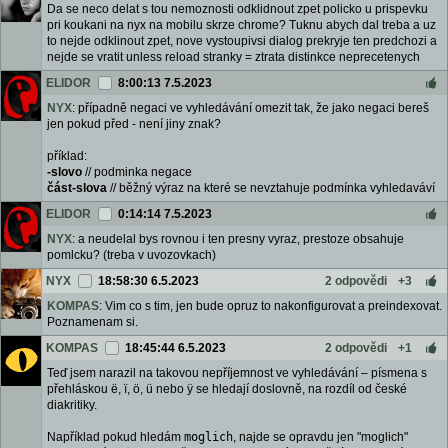
Da se neco delat s tou nemoznosti odklidnout zpet policko u prispevku
pri koukani na nyx na mobilu skrze chrome? Tuknu abych dal treba a uz
to nejde odklinout zpet, nove vystoupivsi dialog prekryje ten predchozi a
nejde se vratit unless reload stranky = ztrata distinkce neprecetenych
ELIDOR
8:00:13 7.5.2023
NYX
: případně negaci ve vyhledávání omezit tak, že jako negaci bereš
jen pokud před - není jiny znak?
příklad:
-slovo
// podminka negace
část-slova
// běžný výraz na které se nevztahuje podmínka vyhledaváví
ELIDOR
0:14:14 7.5.2023
NYX
: a neudelal bys rovnou i ten presny vyraz, prestoze obsahuje
pomlcku? (treba v uvozovkach)
NYX
18:58:30 6.5.2023
2 odpovědi
+3
KOMPAS
: Vim co s tim, jen bude opruz to nakonfigurovat a preindexovat.
Poznamenam si.
KOMPAS
18:45:44 6.5.2023
2 odpovědi
+1
Teď jsem narazil na takovou nepříjemnost ve vyhledávání – písmena s
přehláskou ë, ï, ö, ü nebo ÿ se hledají doslovně, na rozdíl od české
diakritiky.
Například pokud hledám
moglich
, najde se opravdu jen "moglich"