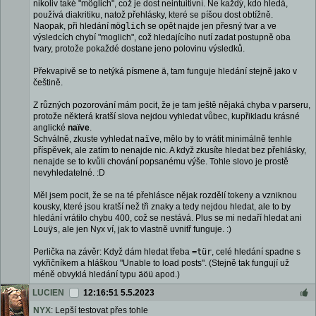
nikoliv také "möglich", což je dost neintuitivní. Ne každý, kdo hledá,
používá diakritiku, natož přehlásky, které se píšou dost obtížně.
Naopak, při hledání
möglich
se opět najde jen přesný tvar a ve
výsledcích chybí "moglich", což hledajícího nutí zadat postupně oba
tvary, protože pokaždé dostane jeno polovinu výsledků.
Překvapivě se to netýká písmene ä, tam funguje hledání stejně jako v
češtině.
Z různých pozorování mám pocit, že je tam ještě nějaká chyba v parseru,
protože některá kratší slova nejdou vyhledat vůbec, kupřikladu krásné
anglické
naïve
.
Schválně, zkuste vyhledat
naïve
, mělo by to vrátit minimálně tenhle
příspěvek, ale zatím to nenajde nic. A když zkusíte hledat bez přehlásky,
nenajde se to kvůli chování popsanému výše. Tohle slovo je prostě
nevyhledatelné. :D
Měl jsem pocit, že se na té přehlásce nějak rozdělí tokeny a vzniknou
kousky, které jsou kratší než tři znaky a tedy nejdou hledat, ale to by
hledání vrátilo chybu 400, což se nestává. Plus se mi nedaří hledat ani
Louÿs
, ale jen Nyx ví, jak to vlastně uvnitř funguje. :)
Perlička na závěr: Když dám hledat třeba
=tür
, celé hledání spadne s
vykřičníkem a hláškou "Unable to load posts". (Stejně tak fungují už
méně obvyklá hledání typu
äöü
apod.)
LUCIEN
12:16:51 5.5.2023
NYX
: Lepší testovat přes tohle