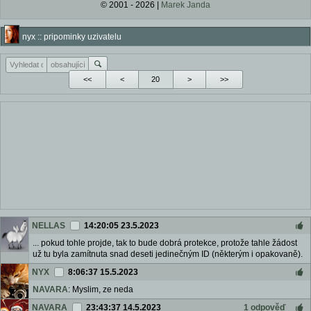
© 2001 - 2026 |
Marek Janda
nyx :: pripominky uzivatelu
<<
<
>
>>
NELLAS
14:20:05 23.5.2023
... pokud tohle projde, tak to bude dobrá protekce, protože tahle žádost
už tu byla zamítnuta snad deseti jedinečným ID (některým i opakovaně).
NYX
8:06:37 15.5.2023
NAVARA
: Myslim, ze neda
NAVARA
23:43:37 14.5.2023
1 odpověď