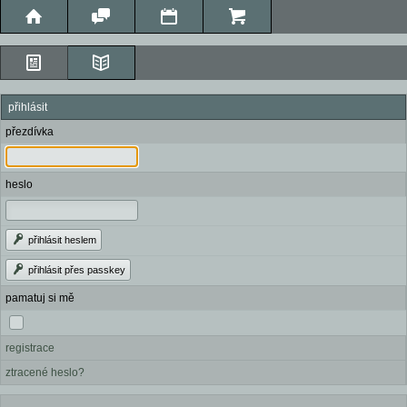
přihlásit
přezdívka
heslo
přihlásit heslem
přihlásit přes passkey
pamatuj si mě
registrace
ztracené heslo?