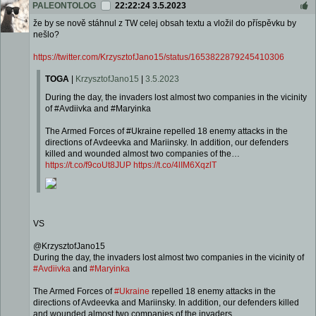
PALEONTOLOG
22:22:24 3.5.2023
že by se nově stáhnul z TW celej obsah textu a vložil do příspěvku by
nešlo?
https://twitter.com/KrzysztofJano15/status/1653822879245410306
TOGA
|
KrzysztofJano15
|
3.5.2023
During the day, the invaders lost almost two companies in the vicinity
of #Avdiivka and #Maryinka
The Armed Forces of #Ukraine repelled 18 enemy attacks in the
directions of Avdeevka and Mariinsky. In addition, our defenders
killed and wounded almost two companies of the…
https://t.co/f9coUt8JUP
https://t.co/4lIM6XqzlT
VS
@KrzysztofJano15
During the day, the invaders lost almost two companies in the vicinity of
#Avdiivka
and
#Maryinka
The Armed Forces of
#Ukraine
repelled 18 enemy attacks in the
directions of Avdeevka and Mariinsky. In addition, our defenders killed
and wounded almost two companies of the invaders.