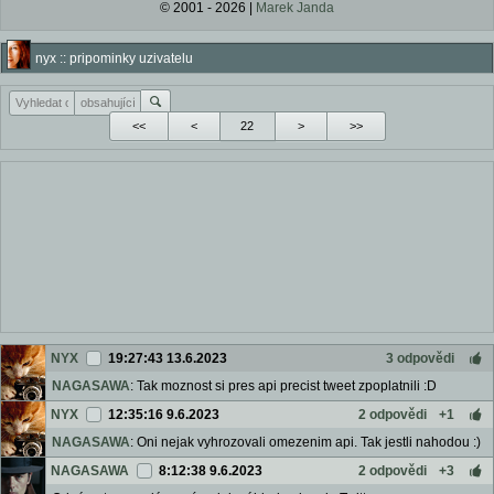
© 2001 - 2026 |
Marek Janda
nyx :: pripominky uzivatelu
<<
<
>
>>
NYX
19:27:43 13.6.2023
3 odpovědi
NAGASAWA
: Tak moznost si pres api precist tweet zpoplatnili :D
NYX
12:35:16 9.6.2023
2 odpovědi
+1
NAGASAWA
: Oni nejak vyhrozovali omezenim api. Tak jestli nahodou :)
NAGASAWA
8:12:38 9.6.2023
2 odpovědi
+3