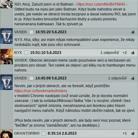
NEI
: Ahoj. Zalozil jsem si id Batman -
https://nyx.cz/profile/BATMAN
-
Odted budu na nyxu jen jako Batman. Kdyz bude nahodou vecer a
uvidis, jak nekdo ve stinech tresta bezpravi a daval nekomu RO, tak jsem
to ja. Kdyz budes brouzdat tlachacimi kluby a uslysis pisnicku
nanananana batmaaan..Tak tu zpivam ja.
VANEK
16:55:20 5.6.2023
NYX
: Aha, díky; asi mám nějak nekompatibilní user experience, že nikdy
nedokážu najít, kde jsou věci schované.
NYX
15:51:10 5.6.2023
1 odpověď
+2
VANEK
: Obecne skryvam mene casto pouzivane veci a nechavam vic
prostoru pro obsah. Ten radek se objevi i pri kliku na to hamburger menu
nahore.
VANEK
14:45:09 5.6.2023
1 odpověď
Nevím, jak v jiných skinech, ale ve forest4, když prohlížím
https://nyx.cz/bookmarks/history
v mobilní Chrome nastojato (což snad uznáte, že je docela normální
usecase ;-) tak ta ovládací/filtrovací řádka "vše / s novými, včetně / bez
sledovaných" úplně zmizela, nenahrazena ani ikonkou jako hlavní
navigační menu nahoře. Když náhodou mobil otočím nabok, tak se zjeví.
(Plus teda nevím, jak v jiných skinech, ale tady není moc poznat, které
"tlačítko" je zrovna "zamáčknuto", ani na desktopu.)
GRANTORINO
8:35:14 2.6.2023
+1