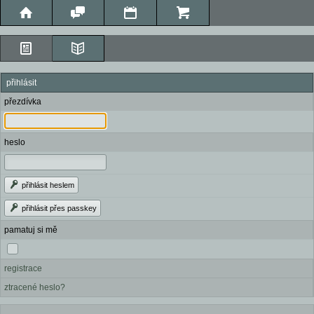
přihlásit
přezdívka
heslo
přihlásit heslem
přihlásit přes passkey
pamatuj si mě
registrace
ztracené heslo?