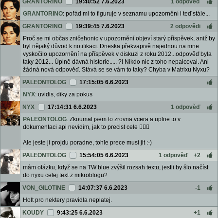
GRANTORINO
19:40:52 7.6.2023
1 odpověď
GRANTORINO
: pořád mi to figuruje v seznamu upozornění i teď stále...
GRANTORINO
19:39:45 7.6.2023
2 odpovědi
Proč se mi občas zničehonic v upozornění objeví starý příspěvek, aniž by
byl nějaký důvod k notifikaci. Dneska překvapivě najednou na mne
vyskočilo upozornění na příspěvek v diskuzi z roku 2012...odpověď byla
taky 2012... Úplně dávná historie..... ?! Nikdo nic z toho nepalcoval. Ani
žádná nová odpověď. Stává se se vám to taky? Chyba v Matrixu Nyxu?
PALEONTOLOG
17:15:05 6.6.2023
NYX
: uvidis, diky za pokus
NYX
17:14:31 6.6.2023
1 odpověď
PALEONTOLOG
: Zkoumal jsem to zrovna vcera a uplne to v
dokumentaci api nevidim, jak to precist cele 🤷🏻‍♂️
Ale jeste ji projdu poradne, tohle prece musi jit :-)
PALEONTOLOG
15:54:05 6.6.2023
1 odpověď
+2
mám otázku, když se na TW blue zvýšil rozsah textu, jestli by šlo načíst
do nyxu celej text z mikroblogu?
VON_GILOTINE
14:07:37 6.6.2023
-1
Holt pro nektery pravidla neplatej.
KOUDY
9:43:25 6.6.2023
+1