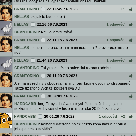
Od rána to vypadá na výpadek náhledu obsadu Twitteru.
GRANTORINO
22:16:45 7.6.2023
+1
NELLAS
: ok, tak to bude ono :)
NELLAS
22:16:06 7.6.2023
1 odpověď
GRANTORINO
: Ne. To tam zůstává.
GRANTORINO
22:11:15 7.6.2023
1 odpověď
NELLAS
: jo mohl, ale proč to tam mám pořád dál? to by přece mizelo,
ne?
NELLAS
21:44:26 7.6.2023
1 odpověď
GRANTORINO
: Taky mohl někdo palec dát a znovu odebrat.
GRANTORINO
20:11:00 7.6.2023
Ale mám všechny v oboustranným ignoru, kromě dvou nyxích spamerů...
Takže už z toho vychází pouze ti dva XD
GRANTORINO
20:08:01 7.6.2023
HARDCABB
: hm,..To by asi dávalo smysl. Jako možné to je, ale to
nezkontroluju, že by čuměl v historii až do roku 2012..? Zajímavé.
HARDCABB
20:01:29 7.6.2023
1 odpověď
+2
GRANTORINO
: nemoh ti dat treba palec nekdo koho mas v ignoru a
jeho palec tak nevidis?