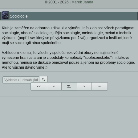
© 2001 - 2026 |
Marek Janda
Sociologie
Klub je zaměřen na odbornou diskuzi a výměnu info z oblasti všech paradigmat
sociologie, obecné sociologie, dějin sociologie, metodologie, metod a technik
výzkumu (popř. i sw, který se při výzkumu používá), organizací a institucí, které
mají se sociologií něco společného.
Vzhledem k tomu, že všechny společenskovědní obory nemají striktně
vymezené hranice a ani je z podstaty komplexity "společenského" mít takové
nemohou, nemusí se diskuze omezovat pouze a jenom na problémy sociologie.
Ale to všichni dávno víme :)
<<
<
>
>>