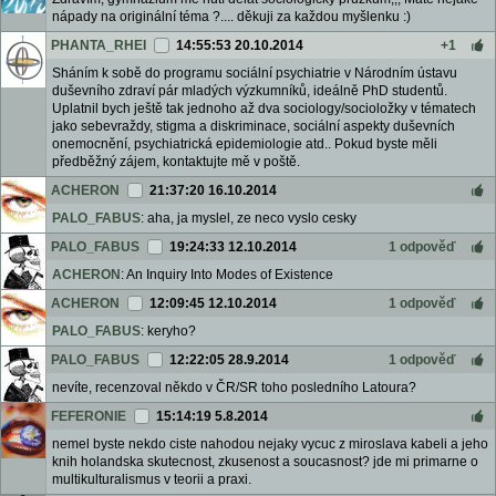
nápady na originální téma ?.... děkuji za každou myšlenku :)
PHANTA_RHEI
14:55:53 20.10.2014
+1
Sháním k sobě do programu sociální psychiatrie v Národním ústavu
duševního zdraví pár mladých výzkumníků, ideálně PhD studentů.
Uplatnil bych ještě tak jednoho až dva sociology/socioložky v tématech
jako sebevraždy, stigma a diskriminace, sociální aspekty duševních
onemocnění, psychiatrická epidemiologie atd.. Pokud byste měli
předběžný zájem, kontaktujte mě v poště.
ACHERON
21:37:20 16.10.2014
PALO_FABUS
: aha, ja myslel, ze neco vyslo cesky
PALO_FABUS
19:24:33 12.10.2014
1 odpověď
ACHERON
: An Inquiry Into Modes of Existence
ACHERON
12:09:45 12.10.2014
1 odpověď
PALO_FABUS
: keryho?
PALO_FABUS
12:22:05 28.9.2014
1 odpověď
nevíte, recenzoval někdo v ČR/SR toho posledního Latoura?
FEFERONIE
15:14:19 5.8.2014
nemel byste nekdo ciste nahodou nejaky vycuc z miroslava kabeli a jeho
knih holandska skutecnost, zkusenost a soucasnost? jde mi primarne o
multikulturalismus v teorii a praxi.