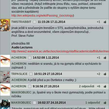
pro "passing" nějaký zavedený termín, sociální psychologie se tím třeba
vůbec nezabývá. (Když infiltrujete jinou třídu, rasu, pohlaví, zdravotní
stav, atd a předstírate že patříte do skupiny s vyšším dejme tomu
sociálním kapitálem)
http://en.wikipedia.org/wiki/Passing_(sociology
)
TWISTRABBIT
11:15:26 17.11.2014
+1
jinak ještě k současným trendům v STS, audiopřednáška, jednoduchá
angličtina a dost srozumitelné, všem zájemcům doporučuji..
Prof. Steve Fuller
přednáška 88
Audio Lectures
http://www2.warwick.ac.uk/fac/soc/sociology/staff/academicstaff/sfuller/me
ACHERON
14:52:08 1.11.2014
+1
ACHERON
: nedělám si srandu, já to na gymplu dělal a vycházelo to
zajímavě :)
TRPASLICE
10:51:29 27.10.2014
+2
ACHERON
: A ještě před a po čtvrtletce z matiky ;)
ACHERON
9:16:56 27.10.2014
2 odpovědi
+6
MAKROBIJEC
: jo, špatné sny o škole mezi gymnazisty, podle pohlaví a
ročníku
MAKROBIJEC
16:02:37 24.10.2014
1 odpověď
Zdravím, gymnázium mě nutí dělat sociologický průzkum,,, Máte nějaké