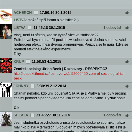
ACHERON
17:50:16 30.1.2015
LISTVA
: možná spíš forum o statistice? :)
LISTVA
11:45:18 30.1.2015
1 odpověď
Ahoj, není tu někdo, kdo se vyzná více ve statistice??
Potřeboval bych se naučit počítat tzv. cohenovo d. Jedná se o ukazatel
hodnocení efektu mezi dvěma proměnnými. Používá se to např. když se
hodnotí efekt nějakého experimentu.
Díky
KRUP
11:58:53 4.1.2015
Zemřel sociolog Ulrich Beck | Rozhovory - RESPEKT.CZ
http://respekt.ihned.cz/rozhovory/c1-52009450-zemrel-sociolog-ulrich-
beck
JOHNNY
3:30:39 2.12.2014
Shanim nekoho, kdo umi pouzivat STATA, je z Prahy a mel by v prosinci
cas mi pomoct s par prikladama. Na cene se domluvime. Dyztak posta
Dik
SHEALA
21:45:27 30.11.2014
1 odpověď
Jsem studentka psychologie a píšu do sociologického sborníku, takže
malinko plavu v termitech. S dovolením bych potřebovala zjistit jestli je