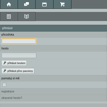
přihlásit
přezdívka
heslo
přihlásit heslem
přihlásit přes passkey
pamatuj si mě
registrace
ztracené heslo?