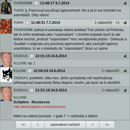
THORGRIM
13:48:17 9.7.2014
TUHO
: jj, Francouzi používají agencement. No a já to asi nechám na
asembláži. Díky všem!
TUHO
11:48:51 7.7.2014
1 odpověď
+1
THORGRIM
: pokud si pamatuju dobre preklad Tisic plosin od Petricka,
tak to imho preklada jako "usporadani". v tomhle pripade bych to ale
klidne nechal, protoze "usporadani" moc neodpovida pojmu - Deleuze a
Guattari v originalu pry pouzivaj agencement, aby zachytili agency
asamblaze. to se v prekladu do "usporadani" ztraci uz uplne
TADEAS
22:01:19 24.6.2014
KLUSI0
: np :)
KLUSI0
22:00:24 24.6.2014
1 odpověď
TADEAS
: perfektní, díky moc, tyhle vychytávky mě nepřestávají
překvapovat (naposledy třeba libgen). nevím, jak bych se ti odvděčil.
TADEAS
21:51:18 24.6.2014
1 odpověď
KLUSI0
:
DzXplore - Resources
http://www.jxplore.com/resources
klikni na oxford journals -> gate 7 -> vyhledej a stahni.
<<
<
automatické načítání
>
>>