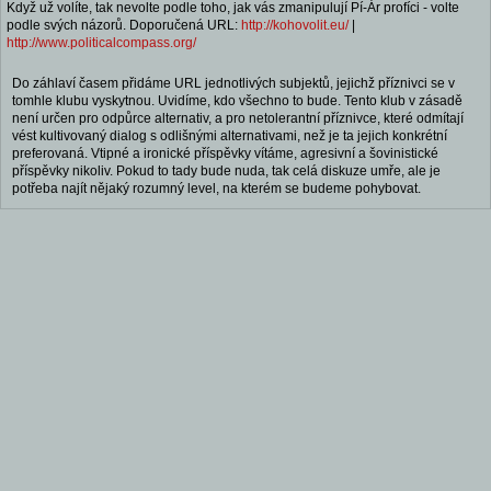
Když už volíte, tak nevolte podle toho, jak vás zmanipulují Pí-Ár profíci - volte
podle svých názorů. Doporučená URL:
http://kohovolit.eu/
|
http://www.politicalcompass.org/
Do záhlaví časem přidáme URL jednotlivých subjektů, jejichž příznivci se v
tomhle klubu vyskytnou. Uvidíme, kdo všechno to bude. Tento klub v zásadě
není určen pro odpůrce alternativ, a pro netolerantní příznivce, které odmítají
vést kultivovaný dialog s odlišnými alternativami, než je ta jejich konkrétní
preferovaná. Vtipné a ironické příspěvky vítáme, agresivní a šovinistické
příspěvky nikoliv. Pokud to tady bude nuda, tak celá diskuze umře, ale je
potřeba najít nějaký rozumný level, na kterém se budeme pohybovat.