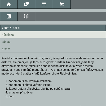
zobrazit sekci
nástěnka
záhlaví
archiv
Pravidla moderace - kdo mě zná, tak ví, že upřednostňuju zcela nemoderované
diskuze, ale přeci jen, je lepší si to vyříkat předem. Především, jsme tady
otevřená společnost, takže lze donekonečna diskutovat o změně těchto
pravidel.. nebo i změně moderátora :-) Ale jinak se moderátor cca řídí zvyklostmi
moderace, která platila v řadě konferencí sítě FidoNet - tzn:
napomenutí soukromým vzkazem
napomenutí přímo veřejně v klubu
žádost autora příspěvku, aby ho po sobě smazal
smazání příspěvku
ban