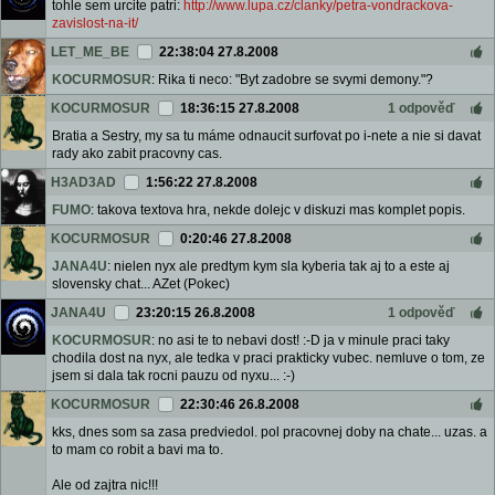
tohle sem urcite patri:
http://www.lupa.cz/clanky/petra-vondrackova-
zavislost-na-it/
LET_ME_BE
22:38:04 27.8.2008
KOCURMOSUR
: Rika ti neco: "Byt zadobre se svymi demony."?
KOCURMOSUR
18:36:15 27.8.2008
1 odpověď
Bratia a Sestry, my sa tu máme odnaucit surfovat po i-nete a nie si davat
rady ako zabit pracovny cas.
H3AD3AD
1:56:22 27.8.2008
FUMO
: takova textova hra, nekde dolejc v diskuzi mas komplet popis.
KOCURMOSUR
0:20:46 27.8.2008
JANA4U
: nielen nyx ale predtym kym sla kyberia tak aj to a este aj
slovensky chat... AZet (Pokec)
JANA4U
23:20:15 26.8.2008
1 odpověď
KOCURMOSUR
: no asi te to nebavi dost! :-D ja v minule praci taky
chodila dost na nyx, ale tedka v praci prakticky vubec. nemluve o tom, ze
jsem si dala tak rocni pauzu od nyxu... :-)
KOCURMOSUR
22:30:46 26.8.2008
kks, dnes som sa zasa predviedol. pol pracovnej doby na chate... uzas. a
to mam co robit a bavi ma to.
Ale od zajtra nic!!!