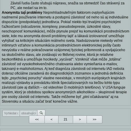
Závislí ľudia často sľubujú nápravu, snažia sa obmedziť čas strávený za
PC, ale nedarí sa im to.
Anonymita tají problémy
Neprehliadnuteľným faktorom ovplyvňujúcim
nadmerné používanie internetu a postupnú závislosť od neho sú aj individuálne
dispozície (predpoklady) jednotlivca. Pokiaľ niekto trpí trvalými psychickými
ťažkosťami (odcudzenie, komplexy, pseudodepresie, úzkostné stavy,
neschopnosť komunikácie), môže plynule prejsť ku komunikácii prostredníctvom
siete, kde mu anonymita dovolí problémy tajiť a lákavá izolovanosť umožňuje
vyhýbať sa kritickým situáciám reálneho sveta. Nadväzovanie niekedy veľmi
intímnych vzťahov a komunikácia prostredníctvom elektronickej pošty často
nevyústia v reálne pokračovanie vzájomnej fyzickej prítomnosti a vyvíjajúceho
sa skutočného stavu, ale zostávajú vo fiktívnej rovine, ktorá je relatívne
bezkonfliktná a umožňuje hocikedy „vycúvať“. Vzniknúť však môže „totálna“
závislosť od vysokofrekvenčného chatovania alebo vymieňania e-mailov,
takzvaný e-mailoholizmus. Aj keď diagnóza závislosti od internetu IAD nebola
doteraz oficiálne zaradená do diagnostických zoznamov a jednotná definícia
tejto „psychickej poruchy“ vlastne neexistuje, v mnohých európskych krajinách
realizujú výstavby a prevádzku kliník špecializovaných na liečbu tohto typu
závislostí (ale aj ďalších – od videohier či mobilných telefónov). V USA funguje
systém, ktorý je obdobou spolkov anonymných alkoholikov – skupinové terapie
pre osoby závislé od internetu. Takže môžeme byť „plní očakávania“ aj na
Slovensku a situáciu začať brať konečne vážne.
<<
<
>
>>