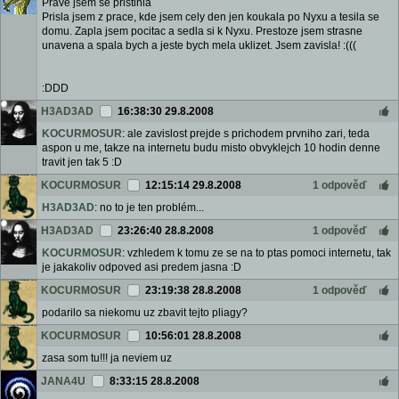
Prave jsem se pristihla
Prisla jsem z prace, kde jsem cely den jen koukala po Nyxu a tesila se
domu. Zapla jsem pocitac a sedla si k Nyxu. Prestoze jsem strasne
unavena a spala bych a jeste bych mela uklizet. Jsem zavisla! :(((
:DDD
H3AD3AD
16:38:30 29.8.2008
KOCURMOSUR
: ale zavislost prejde s prichodem prvniho zari, teda
aspon u me, takze na internetu budu misto obvyklejch 10 hodin denne
travit jen tak 5 :D
KOCURMOSUR
12:15:14 29.8.2008
1 odpověď
H3AD3AD
: no to je ten problém...
H3AD3AD
23:26:40 28.8.2008
1 odpověď
KOCURMOSUR
: vzhledem k tomu ze se na to ptas pomoci internetu, tak
je jakakoliv odpoved asi predem jasna :D
KOCURMOSUR
23:19:38 28.8.2008
1 odpověď
podarilo sa niekomu uz zbavit tejto pliagy?
KOCURMOSUR
10:56:01 28.8.2008
zasa som tu!!! ja neviem uz
JANA4U
8:33:15 28.8.2008