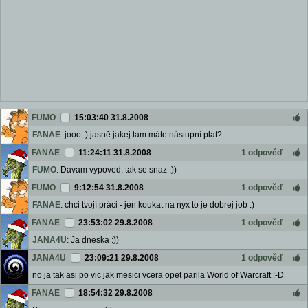
FUMO
15:03:40 31.8.2008
FANAE
: jooo :) jasně jakej tam máte nástupní plat?
FANAE
11:24:11 31.8.2008
1 odpověď
FUMO
: Davam vypoved, tak se snaz :))
FUMO
9:12:54 31.8.2008
1 odpověď
FANAE
: chci tvojí práci - jen koukat na nyx to je dobrej job :)
FANAE
23:53:02 29.8.2008
1 odpověď
JANA4U
: Ja dneska :))
JANA4U
23:09:21 29.8.2008
1 odpověď
no ja tak asi po vic jak mesici vcera opet parila World of Warcraft :-D
FANAE
18:54:32 29.8.2008