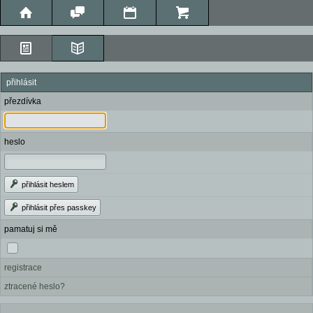
přihlásit
přezdívka
heslo
přihlásit heslem
přihlásit přes passkey
pamatuj si mě
registrace
ztracené heslo?