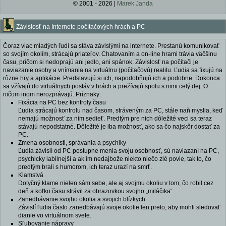
© 2001 - 2026 |
Marek Janda
Závislosť na Internete počítačových hrách a PC
Čoraz viac mladých ľudí sa stáva závislými na internete. Prestanú komunikovať
so svojím okolím, strácajú priateľov. Chatovaním a on-line hrami trávia väčšinu
času, pričom si nedoprajú ani jedlo, ani spánok. Závislosť na počítači je
naviazanie osoby a vnímania na virtuálnu (počítačovú) realitu. Ľudia sa fixujú na
rôzne hry a aplikácie. Predstavujú si ich, napodobňujú ich a podobne. Dokonca
sa vžívajú do virtuálnych postáv v hrách a prežívajú spolu s nimi celý dej. O
ničom inom nerozprávajú. Príznaky:
Fixácia na PC bez kontroly času
Ľudia strácajú kontrolu nad časom, stráveným za PC, stále naň myslia, keď
nemajú možnosť za ním sedieť. Predtým pre nich dôležité veci sa teraz
stávajú nepodstatné. Dôležité je iba možnosť, ako sa čo najskôr dostať za
PC.
Zmena osobnosti, správania a psychiky
Ľudia závislí od PC postupne menia svoju osobnosť, sú naviazaní na PC,
psychicky labilnejší a ak im nedajbože niekto niečo zlé povie, tak to, čo
predtým brali s humorom, ich teraz urazí na smrť.
Klamstvá
Dotyčný klame nielen sám sebe, ale aj svojmu okoliu v tom, čo robil cez
deň a koľko času strávil za obrazovkou svojho „miláčika“
Zanedbávanie svojho okolia a svojich blízkych
Závislí ľudia často zanedbávajú svoje okolie len preto, aby mohli sledovať
dianie vo virtuálnom svete.
Sľubovanie nápravy