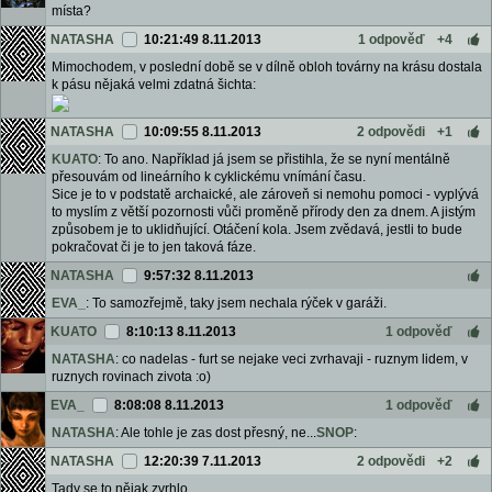
místa?
NATASHA
10:21:49 8.11.2013
1 odpověď
+4
Mimochodem, v poslední době se v dílně obloh továrny na krásu dostala
k pásu nějaká velmi zdatná šichta:
NATASHA
10:09:55 8.11.2013
2 odpovědi
+1
KUATO
: To ano. Například já jsem se přistihla, že se nyní mentálně
přesouvám od lineárního k cyklickému vnímání času.
Sice je to v podstatě archaické, ale zároveň si nemohu pomoci - vyplývá
to myslím z větší pozornosti vůči proměně přírody den za dnem. A jistým
způsobem je to uklidňující. Otáčení kola. Jsem zvědavá, jestli to bude
pokračovat či je to jen taková fáze.
NATASHA
9:57:32 8.11.2013
EVA_
: To samozřejmě, taky jsem nechala rýček v garáži.
KUATO
8:10:13 8.11.2013
1 odpověď
NATASHA
: co nadelas - furt se nejake veci zvrhavaji - ruznym lidem, v
ruznych rovinach zivota :o)
EVA_
8:08:08 8.11.2013
1 odpověď
NATASHA
: Ale tohle je zas dost přesný, ne...
SNOP
:
NATASHA
12:20:39 7.11.2013
2 odpovědi
+2
Tady se to nějak zvrhlo.