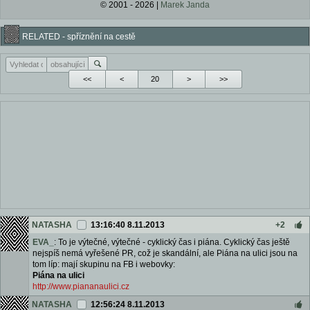
© 2001 - 2026 |
Marek Janda
RELATED - spříznění na cestě
<<
<
>
>>
NATASHA
13:16:40 8.11.2013
+2
EVA_
: To je výtečné, výtečné - cyklický čas i piána. Cyklický čas ještě
nejspíš nemá vyřešené PR, což je skandální, ale Piána na ulici jsou na
tom líp: mají skupinu na FB i webovky:
Piána na ulici
http://www.piananaulici.cz
NATASHA
12:56:24 8.11.2013