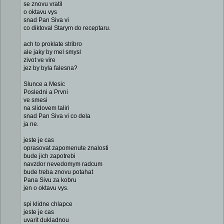
se znovu vratil
o oktavu vys
snad Pan Siva vi
co diktoval Starym do receptaru.
ach to proklate stribro
ale jaky by mel smysl
zivot ve vire
jez by byla falesna?
Slunce a Mesic
Posledni a Prvni
ve smesi
na slidovem taliri
snad Pan Siva vi co dela
ja ne.
jeste je cas
oprasovat zapomenute znalosti
bude jich zapotrebi
navzdor nevedomym radcum
bude treba znovu potahat
Pana Sivu za kobru
jen o oktavu vys.
spi klidne chlapce
jeste je cas
uvarit dukladnou