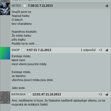
SETEC
7:39:31 7.11.2013
Snažil jsem se
Napsat haiku
O lidech
bez charakteru
Najednou koukám,
Že místo haiku
píšu bajku
Raději na to celé ...
SNOP
3:57:31 7.11.2013
1 odpověď
+3
Existuje místo,
které není
mezi všemi jsoucími místy.
Existuje místo,
ze kterého
všechna jsoucí místa jsou dole.
Jako pole.
NATASHA
12:01:47 21.10.2013
+1
Ano, nedělejme si iluze, že Natasha nadšeně aplauduje všemu, co se
rozprská do krátkých řádků.