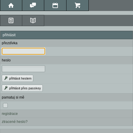
přihlásit
přezdívka
heslo
přihlásit heslem
přihlásit přes passkey
pamatuj si mě
registrace
ztracené heslo?