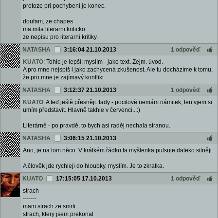
protoze pri pochybeni je konec.
doufam, ze chapes
ma mila literarni kriticko
ze nepisu pro literarni kritiky.
NATASHA
3:16:04 21.10.2013
1 odpověď
KUATO
: Tohle je lepší; myslím - jako text. Zejm. úvod.
A pro mne nejspíš i jako zachycená zkušenost. Ale tu docházíme k tomu,
že pro mne je zajímavý konflikt.
NATASHA
3:12:37 21.10.2013
1 odpověď
KUATO
: A teď ještě přesněji: tady - pocitově nemám námitek, ten vjem si
umím představit. Hlavně takhle v červenci...:)
Literárně - po pravdě, to bych asi raděj nechala stranou.
NATASHA
3:06:15 21.10.2013
Ano, je na tom něco. V krátkém řádku ta myšlenka pulsuje daleko silněji.
A člověk jde rychleji do hloubky, myslím. Je to zkratka.
KUATO
17:15:05 17.10.2013
1 odpověď
strach
-------
mam strach ze smrti
strach, ktery jsem prekonal