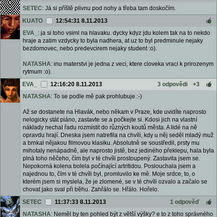
SETEC
: Já si příště plivnu pod nohy a třeba tam doskočím.
KUATO
12:54:31 8.11.2013
EVA_
: ja si toho vsiml na hlavaku. dycky kdyz jdu kolem tak na to nekdo
hraje a zatim vzdycky to byla nadhera, at uz to byl predminule nejaky
bezdomovec, nebo predevcirem nejaky student :o).
NATASHA
: inu materstvi je jedna z veci, ktere cloveka vraci k prirozenym
rytmum :o).
EVA_
12:16:20 8.11.2013
3 odpovědi
+3
NATASHA
: To se podle mě pak prohlubuje.:-)
Až se dostanete na Hlavák, nebo někam v Praze, kde uvidíte naprosto
nelogicky stát piáno, zastavte se a počkejte si. Kdosi jich na vlastní
náklady nechal řadu rozmístit do různých koutů města. A lidé na ně
opravdu hrají. Dneska jsem natrefila na chvíli, kdy u něj seděl mladý muž
a brnkal nějakou filmovou klasiku. Absolutně se soustředil, prsty mu
mihotaly nenápadně, ale naprosto jistě, bez jediného překlepu, hala byla
plná toho něčeho, čím byl v té chvíli prostoupený. Zastavila jsem se.
Nepokorná kolena bolela počínající artritidou. Poslouchala jsem a
najednou to, čím v té chvíli byl, promluvilo ke mě. Moje srdce, to, o
kterém jsem si myslela, že je zlomené, se v té chvíli ozvalo a začalo se
chovat jako sval při běhu. Zahřálo se. Hřálo. Hořelo.
SETEC
11:37:33 8.11.2013
1 odpověď
NATASHA
: Neměl by ten pohled být z větší výšky? e to z toho správného