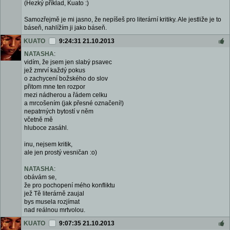
(Hezký příklad, Kuato :)
Samozřejmě je mi jasno, že nepíšeš pro literární kritiky. Ale jestliže je to
báseň, nahlížím ji jako báseň.
KUATO
9:24:31 21.10.2013
NATASHA
:
vidím, že jsem jen slabý psavec
jež zmrví každý pokus
o zachycení božského do slov
přitom mne ten rozpor
mezi nádherou a řádem celku
a mrcošením (jak přesné označení!)
nepatrných bytostí v něm
včetně mě
hluboce zasáhl.
inu, nejsem kritik,
ale jen prostý vesničan :o)
NATASHA
:
obávám se,
že pro pochopení mého konfliktu
jež Tě literárně zaujal
bys musela rozjímat
nad reálnou mrtvolou.
KUATO
9:07:35 21.10.2013