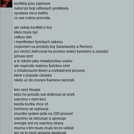
konflikty jsou zajimave
nebot pri boji odlisnych protikladu
vyvstava neco tretiho
co sve rodice prerusta.
ale nekdy konflikt ci boj
ktery muze byt
valkou idei
i manifestaci fyzickych zakonu
(vzpomen na prosluly boj Salamandry a Remory
jez nechci zlehcovat na prostou reakci kyseleho a zasady)
prinasi smrt
a to nikoliv jako metafyzickou uvahu
ale naprosto realnou fyzickou smrt
s chladnoucim telem a rozkladnymi procesy
ktere v pripade cloveka
nikdo uz do zrozeni Kamene nezvrati.
telo neni hloupe
kdyz ho prinutis vuli dotknout se smrti
vsechno v nem krici
kazda bunka chce zit
hormony se vyplavuji
imunitni system jede na 200 procent
vsechno se obrozuje a opravuje
energie srsi na vsechny strany
mozna s tim muze znaly lecos udelat
jen se to musi spravne davkovat