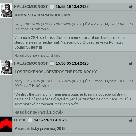
HALUZOMOCNOST
15:55:16 13.4.2025
KOMATSU & HARM INDUCTION
party
|
28.4.2025 @ 21:00 - 29.4.2025 @ 5:00
|
ČR – Praha | Plynární 1096, 170
00 Praha 7-Holešovice
V pondělí 28.4. se Cross Club promění v epicentrum hudební extáze,
kterou si nesmíš nechat ujít. Na scénu do Crossu se vrací Komatsu
Sound System !!!
Na událost se chystají
2
lidé
HALUZOMOCNOST
15:36:05 13.4.2025
LOS TEKKENOS - DESTROY THE PATRIARCHY
party
|
12.5.2025 @ 18:00 - 13.5.2025 @ 5:00
|
ČR – Praha | Plynární 1096, 170
00 Praha 7-Holešovice
"Destroy the patriarchy" není jen slogan je to nutná potřeba odstranit
patrialchální společenský systém, jenž je založen na dominanci mužů a
systematické nerovnosti mezi pohlavími.
Na událost se chystá
1
člověk
LEX1K
14:59:26 13.4.2025
Anarchistický první máj 2015