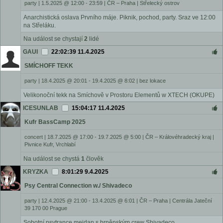
party
|
1.5.2025 @ 12:00 - 23:59
|
ČR – Praha | Střelecký ostrov
Anarchistická oslava Prvního máje. Piknik, pochod, party. Sraz ve 12:00
na Střeláku.
Na událost se chystají
2
lidé
GAUI
22:02:39 11.4.2025
SMÍCHOFF TEKK
party
|
18.4.2025 @ 20:01 - 19.4.2025 @ 8:02
|
bez lokace
Velikonoční tekk na Smíchově v Prostoru Elementů w XTECH (OKUPE)
ICESUNLAB
15:04:17 11.4.2025
Kufr BassCamp 2025
concert
|
18.7.2025 @ 17:00 - 19.7.2025 @ 5:00
|
ČR – Královéhradecký kraj |
Pivnice Kufr, Vrchlabí
Na událost se chystá
1
člověk
KRYZKA
8:01:29 9.4.2025
Psy Central Connection w./ Shivadeco
party
|
12.4.2025 @ 21:00 - 13.4.2025 @ 6:01
|
ČR – Praha | Centrála Jateční
39 170 00 Prague
Sobotní psytrance mejdan s brněnským crew Shivadeco