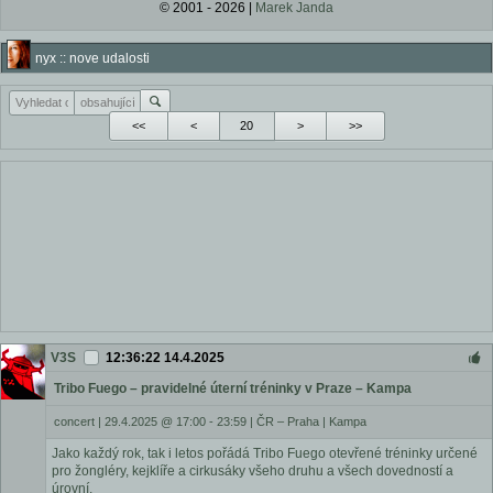
© 2001 - 2026 |
Marek Janda
nyx :: nove udalosti
<<
<
>
>>
V3S
12:36:22 14.4.2025
Tribo Fuego – pravidelné úterní tréninky v Praze – Kampa
concert
|
29.4.2025 @ 17:00 - 23:59
|
ČR – Praha | Kampa
Jako každý rok, tak i letos pořádá Tribo Fuego otevřené tréninky určené
pro žongléry, kejklíře a cirkusáky všeho druhu a všech dovedností a
úrovní.