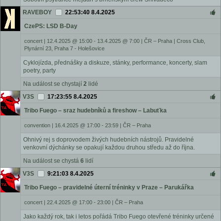
RAVEBOY
22:53:40 8.4.2025
CzePS: LSD B-Day
concert
|
12.4.2025 @ 15:00 - 13.4.2025 @ 7:00
|
ČR – Praha | Cross Club,
Plynární 23, Praha 7 - Holešovice
Cyklojízda, přednášky a diskuze, stánky, performance, koncerty, slam
poetry, party
Na událost se chystají
2
lidé
V3S
17:23:55 8.4.2025
Tribo Fuego – sraz hudebníků a fireshow – Labuťka
convention
|
16.4.2025 @ 17:00 - 23:59
|
ČR – Praha
Ohnivý rej s doprovodem živých hudebních nástrojů. Pravidelné
venkovní dýchánky se opakují každou druhou středu až do října.
Na událost se chystá
6
lidí
V3S
9:21:03 8.4.2025
Tribo Fuego – pravidelné úterní tréninky v Praze – Parukářka
concert
|
22.4.2025 @ 17:00 - 23:00
|
ČR – Praha
Jako každý rok, tak i letos pořádá Tribo Fuego otevřené tréninky určené