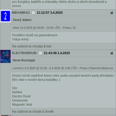
pro žongléry, kejklíře a cirkusáky všeho druhu a všech dovedností a
úrovní.
MIRAMIRA2
11:12:57 3.4.2025
Osmý duben
other
|
8.4.2025 @ 18:00 - 22:00
|
ČR – Praha | Úl
Pouštění vinylů na gramofonech.
Vstup volný.
Na událost se chystají
2
lidé
ELECTRODRUID
21:43:49 1.4.2025
Neon Nostalgia
concert
|
5.4.2025 @ 21:00 - 6.4.2025 @ 3:00
|
ČR – Praha | Dejvická Klubovna
Druhý ročník úspěšné futuro-retro audio-vizuální taneční party přinášející
80's vibe v novém fancy kabátku ;)
Djs:
NaMax
Electro Druid
Giramundo
Magnetic Void
Na událost se chystá
1
člověk