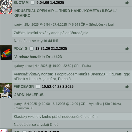
SUOTAM
9:04:09 1.4.2025
INDUSTRIAL OPEN AIR --- THIRD HAND / KOMETA / ILEGAL /
GRANKO
party
|
25.4.2025 @ 8:54 - 27.4.2025 @ 8:54
|
ČR – Středočeský kraj
Začátek letošní sezóny aneb pálení čarodějnic
Na událost se chystá
44
lidí
POLY_G
13:31:26 31.3.2025
Vernisáž honziiki + Drtekk23
gallery show
|
4.4.2025 @ 19:00 - 22:59
|
ČR – Praha
Vernisáž výstavy honziiki s doprovodem kluků s Drtekk23 + Figuratti_ggk
aPhettr v klubu Moje múza, Praha 8
FEROBAGR
10:52:04 28.3.2025
JARNI NALEF -///-
party
|
5.4.2025 @ 19:00 - 6.4.2025 @ 12:00
|
ČR – Vysočina | Silo Jihlava,
Chlumova 35
Klasický víkend v kruhu přátel nedoceněného umění.
Na událost se chystají
3
lidé