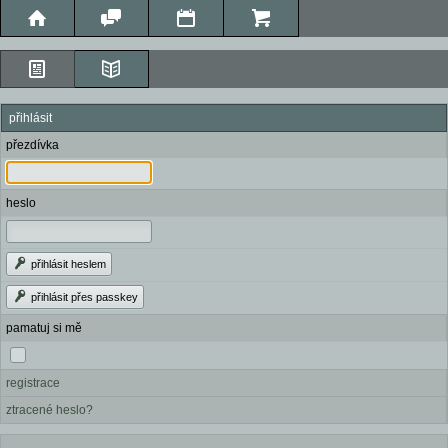
přihlásit
přezdívka
heslo
přihlásit heslem
přihlásit přes passkey
pamatuj si mě
registrace
ztracené heslo?