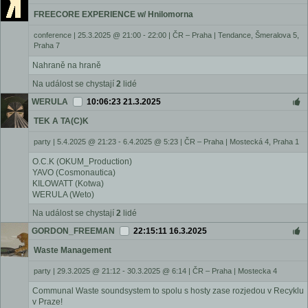
FREECORE EXPERIENCE w/ Hnilomorna
conference
|
25.3.2025 @ 21:00 - 22:00
|
ČR – Praha | Tendance, Šmeralova 5,
Praha 7
Nahraně na hraně
Na událost se chystají
2
lidé
WERULA
10:06:23 21.3.2025
TEK A TA(C)K
party
|
5.4.2025 @ 21:23 - 6.4.2025 @ 5:23
|
ČR – Praha | Mostecká 4, Praha 1
O.C.K (OKUM_Production)
YAVO (Cosmonautica)
KILOWATT (Kotwa)
WERULA (Weto)
Na událost se chystají
2
lidé
GORDON_FREEMAN
22:15:11 16.3.2025
Waste Management
party
|
29.3.2025 @ 21:12 - 30.3.2025 @ 6:14
|
ČR – Praha | Mostecka 4
Communal Waste soundsystem to spolu s hosty zase rozjedou v Recyklu
v Praze!