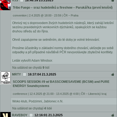
V3S
18:46:59 25.3.2025
Tribo Fuego – sraz hudebníků a fireshow – Parukářka (první letošní)
convention
|
2.4.2025 @ 18:00 - 23:59
|
ČR – Praha
Ohnivý rej s doprovodem živých hudebních nástrojů, který zahájí letošní
sezónu pravidelných venkovních dýchánků, opakujících se každou
druhou středu až do října.
Ohně zapalujeme se setměním, do té doby je volné trénování.
Prosíme účastníky o základní normy dobrého chování, uklízejte po sobě
odpadky a při případné návštěvě PČR nevyvolávejte zbytečné konflikty.
Leták vytvořil Adam Windsor.
Na událost se chystá
9
lidí
MRTY
16:37:04 21.3.2025
SCOOPS SESSION #9 w/ BASSCOMESAVEME (BCSM) and PURE
ENERGY Soundsystems
conference
|
12.4.2025 @ 21:00 - 13.4.2025 @ 4:00
|
ČR – Liberecký kraj
Woko klub, Podzimni, Jablonec n.N.
Na událost se chystají
4
lidé
RAVEBOY
12:16:01 21.3.2025