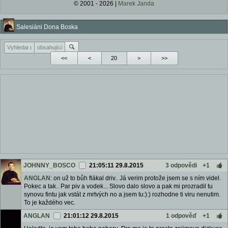
© 2001 - 2026 |
Marek Janda
Salesiáni Dona Boska
<<
<
>
>>
JOHNNY_BOSCO
21:05:11 29.8.2015
3 odpovědi
+1
ANGLAN
: on už to bůh flákal driv.. Já verim protože jsem se s ním videl.
Pokec a tak.. Par piv a vodek... Slovo dalo slovo a pak mi prozradil tu
synovu fintu jak vstát z mrtvých no a jsem tu:):) rozhodne ti viru nenutim.
To je každého vec.
ANGLAN
21:01:12 29.8.2015
1 odpověď
+1