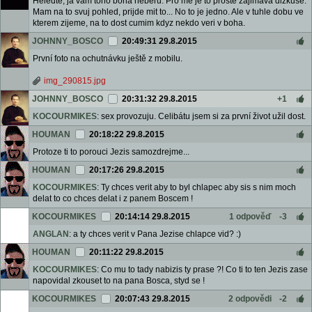
Heledte, ja vam toho boha neberu. Pro me je to proste zajimava dizkuse.
Mam na to svuj pohled, prijde mit to... No to je jedno. Ale v tuhle dobu ve
kterem zijeme, na to dost cumim kdyz nekdo veri v boha.
JOHNNY_BOSCO
20:49:31 29.8.2015
První foto na ochutnávku ještě z mobilu.
img_290815.jpg
JOHNNY_BOSCO
20:31:32 29.8.2015
+1
KOCOURMIKES
: sex provozuju. Celibátu jsem si za první život užil dost.
HOUMAN
20:18:22 29.8.2015
Protoze ti to porouci Jezis samozdrejme...
HOUMAN
20:17:26 29.8.2015
KOCOURMIKES
: Ty chces verit aby to byl chlapec aby sis s nim moch
delat to co chces delat i z panem Boscem !
KOCOURMIKES
20:14:14 29.8.2015
1 odpověď
-3
ANGLAN
: a ty chces verit v Pana Jezise chlapce vid? :)
HOUMAN
20:11:22 29.8.2015
KOCOURMIKES
: Co mu to tady nabizis ty prase ?! Co ti to ten Jezis zase
napovidal zkouset to na pana Bosca, styd se !
KOCOURMIKES
20:07:43 29.8.2015
2 odpovědi
-2