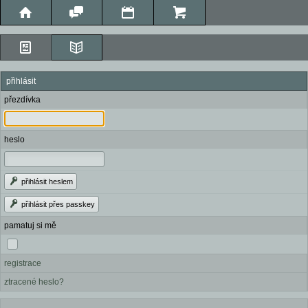
přihlásit
přezdívka
heslo
přihlásit heslem
přihlásit přes passkey
pamatuj si mě
registrace
ztracené heslo?