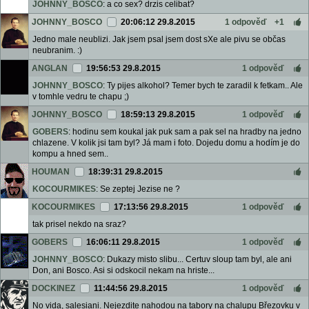
JOHNNY_BOSCO
: a co sex? drzis celibat?
JOHNNY_BOSCO
20:06:12 29.8.2015
1 odpověď
+1
Jedno male neublizi. Jak jsem psal jsem dost sXe ale pivu se občas
neubranim. :)
ANGLAN
19:56:53 29.8.2015
1 odpověď
JOHNNY_BOSCO
: Ty pijes alkohol? Temer bych te zaradil k fetkam.. Ale
v tomhle vedru te chapu ;)
JOHNNY_BOSCO
18:59:13 29.8.2015
1 odpověď
GOBERS
: hodinu sem koukal jak puk sam a pak sel na hradby na jedno
chlazene. V kolik jsi tam byl? Já mam i foto. Dojedu domu a hodím je do
kompu a hned sem..
HOUMAN
18:39:31 29.8.2015
KOCOURMIKES
: Se zeptej Jezise ne ?
KOCOURMIKES
17:13:56 29.8.2015
1 odpověď
tak prisel nekdo na sraz?
GOBERS
16:06:11 29.8.2015
1 odpověď
JOHNNY_BOSCO
: Dukazy misto slibu... Certuv sloup tam byl, ale ani
Don, ani Bosco. Asi si odskocil nekam na hriste...
DOCKINEZ
11:44:56 29.8.2015
1 odpověď
No vida, salesiani. Nejezdite nahodou na tabory na chalupu Březovku v