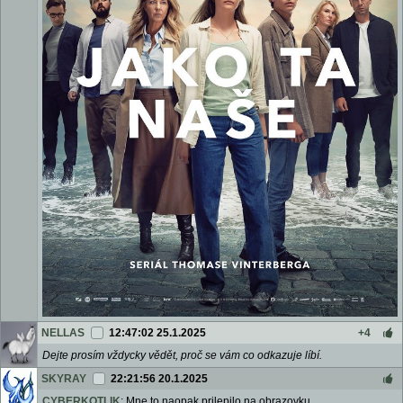
NELLAS
12:47:02 25.1.2025
+4
Dejte prosím vždycky vědět, proč se vám co odkazuje líbí.
SKYRAY
22:21:56 20.1.2025
CYBERKOTLIK
: Mne to naopak prilepilo na obrazovku.