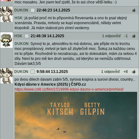
moc masakru. Jen jsem teď zjsitil, že to asi chce větší telku :-)
DUKON
22:46:23 14.1.2025
HSK
: já pořád proč mi to připomíná Revenanta a ono to psal stejný
scenárista. Pravda, mrtvoly se kupí exponenciálně, někdy velmi
klopotně. Já mám slabost pro zimní vesterny.
HSK
21:46:38 14.1.2025
1 odpověď
-1
DUKON
: Syrový to je, atmosféru to má dobrou, ale přijde mi to trochu
moc prvoplánový, mrtvol je tam až zbytečně moc. Šokuj za každou cenu
mi to přijde. Rozhodně to nezatracuju, asi to dokoukám, mám za sebou 4
díly. Není to pro mě ten druh seriálu, od kterýho se nemůžu odtrhnout.
Dávám tak3,5/5
DUKON
9:58:44 13.1.2025
1 odpověď
+8
po dvou dilech davam zatim 5/5, syrova krajina a surovi divosi, country...
Kdysi dávno v Americe (2025) | ČSFD.cz
https://www.csfd.cz/film/1519996-kdysi-davno-v-americe/prehled/