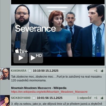
KAKIHARA
10:10:50 15.1.2025
+1
Tak zbytecne moc, zbytecne moc….Furt je to založený na real masakru
120 osadníků mormonama.
Mountain Meadows Massacre - Wikipedia
https://en.wikipedia.org/wiki/Mountain_Meadows_Massacre
SICKBOY4000
10:01:56 15.1.2025
1 odpověď
+1
3. díly za sebou, jako jo, ale dějová linie už je předem jasná a zbytečně