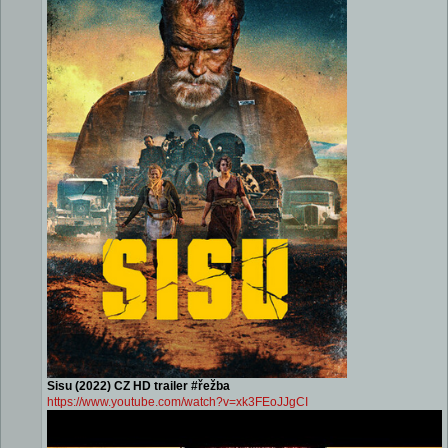
Sisu (2022) CZ HD trailer #řežba
https://www.youtube.com/watch?v=xk3FEoJJgCI