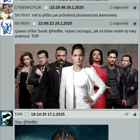
CYBERKOTLIK
22:20:46 20.1.2025
1 odpověď
SKYRAY
: mě to přišlo jak průměrná jihoamerická telenovela.
SKYRAY
22:06:23 20.1.2025
1 odpověď
Queen of the South @Netflix. Vubec nechapu, jak mi tohle mohlo ty roky
uniknout. TOP.
TOFI
18:14:35 17.1.2025
+7
Sisu @Netflix