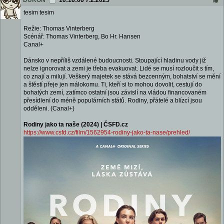
DUKON
10:16:06 7.2.2025
tesim tesim
Režie: Thomas Vinterberg
Scénář: Thomas Vinterberg, Bo Hr. Hansen
Canal+
Dánsko v nepříliš vzdálené budoucnosti. Stoupající hladinu vody již
nelze ignorovat a zemi je třeba evakuovat. Lidé se musí rozloučit s tím,
co znají a milují. Veškerý majetek se stává bezcenným, bohatství se mění
a štěstí přeje jen málokomu. Ti, kteří si to mohou dovolit, cestují do
bohatých zemí, zatímco ostatní jsou závislí na vládou financovaném
přesídlení do méně populárních států. Rodiny, přátelé a blízcí jsou
odděleni. (Canal+)
Rodiny jako ta naše (2024) | ČSFD.cz
https://www.csfd.cz/film/1562954-rodiny-jako-ta-nase/prehled/