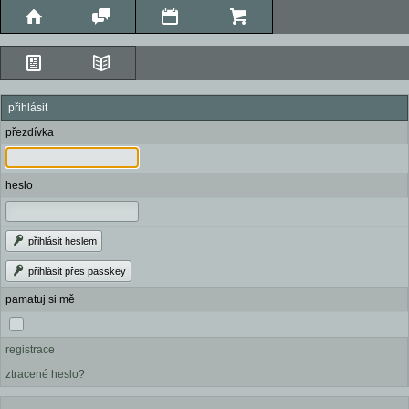
přihlásit
přezdívka
heslo
přihlásit heslem
přihlásit přes passkey
pamatuj si mě
registrace
ztracené heslo?