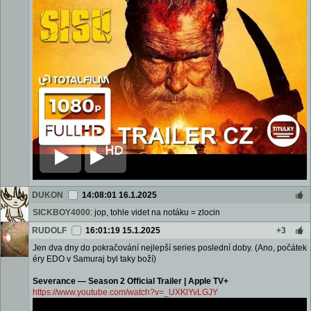
DUKON
14:08:01 16.1.2025
SICKBOY4000
: jop, tohle videt na notáku = zlocin
RUDOLF
16:01:19 15.1.2025
+3
Jen dva dny do pokračování nejlepší series poslední doby. (Ano, počátek
éry EDO v Samuraj byl taky boží)
Severance — Season 2 Official Trailer | Apple TV+
https://www.youtube.com/watch?v=_UXKlYvLGJY