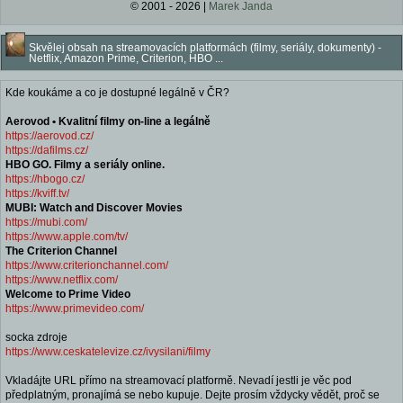
© 2001 - 2026 |
Marek Janda
Skvělej obsah na streamovacích platformách (filmy, seriály, dokumenty) -
Netflix, Amazon Prime, Criterion, HBO ...
Kde koukáme a co je dostupné legálně v ČR?
Aerovod • Kvalitní filmy on-line a legálně
https://aerovod.cz/
https://dafilms.cz/
HBO GO. Filmy a seriály online.
https://hbogo.cz/
https://kviff.tv/
MUBI: Watch and Discover Movies
https://mubi.com/
https://www.apple.com/tv/
The Criterion Channel
https://www.criterionchannel.com/
https://www.netflix.com/
Welcome to Prime Video
https://www.primevideo.com/
socka zdroje
https://www.ceskatelevize.cz/ivysilani/filmy
Vkladájte URL přímo na streamovací platformě. Nevadí jestli je věc pod
předplatným, pronajímá se nebo kupuje. Dejte prosím vždycky vědět, proč se