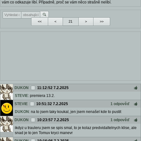
vám co odkazuje líbí. Případně, proč se vám něco strašně nelíbí.
<<
<
>
>>
DUKON
11:12:52 7.2.2025
STEVIE
: premiera 13.2.
STEVIE
10:51:32 7.2.2025
1 odpověď
DUKON
: na to jsem taky koukal, jen jsem nenašel kde to pustit
DUKON
10:23:57 7.2.2025
1 odpověď
ikdyz u trauleru jsem se spis smal, to je kolaz predvidaltelnych klise, ale
snad je to jen Tomuv kryci manevr