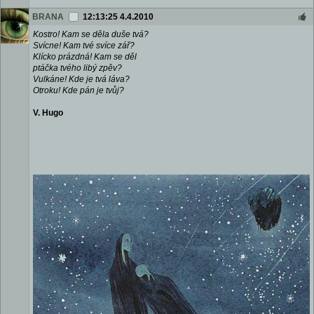
BRANA
12:13:25 4.4.2010
Kostro! Kam se děla duše tvá?
Svícne! Kam tvé svíce zář?
Klícko prázdná! Kam se děl
ptáčka tvého libý zpěv?
Vulkáne! Kde je tvá láva?
Otroku! Kde pán je tvůj?
V. Hugo