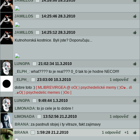
JAMILLOS
14:26:00 28.3.2010
JAMILLOS
14:25:46 28.3.2010
JAMILLOS
14:25:12 28.3.2010
Kutnohorská kostnice. Byli jste? Doporučuju...
LUNGPA
21:02:34 11.3.2010
_ELPH_
: what???? to je real??? 0_0 tak to je hodne NECO!!!!
_ELPH_
23:03:00 10.3.2010
1 odpověď
dobre toto :)
[ MLIBREVIRGEA @ oO( ) psychedelické memy ( )O๑.. ॐ
..๑O( ) psychedelic memes ( )Oo ]
LUNGPA
9:49:44 1.3.2010
LIMONADA
: to jo cele je to dobre !
LIMONADA
13:52:56 21.2.2010
1 odpověď
BRANA
: za pastnuti stojej i ty vitraze, fakt zajimavy
BRANA
1:59:28 21.2.2010
1 odpověď
+1