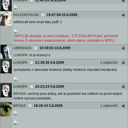
LUNGPA
11:40:24 30.8.2009
PALEONTOLOG
19:07:58 25.8.2009
witchcraft sem snad taky patří :)
[ MIYU @ obrazky, co mne rozstipou - CTI ZAHLAVI !!! (tzn. primárně
formou či obsahem nadpruměrné, nikoli vtipné, morbidní a WTF) ]
LIMONADA
10:38:03 10.8.2009
LUNGPA
: to je krasny=)
LUNGPA
21:38:36 9.8.2009
1 odpověď
vychytavka z rakouske kostnice (lebky mistnich obyvatel mestecka)
LUNGPA
20:23:24 5.8.2009
BRANA
: sechny jsou dobry, ale ta posledni ma celkem na prvni dojem
hodne syrovou podstatu...
BRANA
18:26:34 5.8.2009
1 odpověď