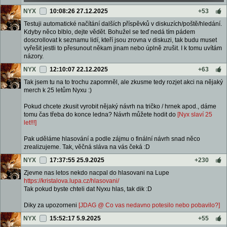
NYX
10:08:26 27.12.2025
+53
Testuji automatické načítání dalších příspěvků v diskuzích/poště/hledání.
Kdyby něco blblo, dejte vědět. Bohužel se teď nedá tím pádem
doscrollovat k seznamu lidí, kteří jsou zrovna v diskuzi, tak budu muset
vyřešit jestli to přesunout někam jinam nebo úplně zrušit. I k tomu uvítám
názory.
NYX
12:10:07 22.12.2025
+63
Tak jsem tu na to trochu zapomněl, ale zkusme tedy rozjet akci na nějaký
merch k 25 letům Nyxu :)
Pokud chcete zkusit vyrobit nějaký návrh na tričko / hrnek apod., dáme
tomu čas třeba do konce ledna? Návrh můžete hodit do
[Nyx slaví 25
let!!!]
Pak uděláme hlasování a podle zájmu o finální návrh snad něco
zrealizujeme. Tak, věčná sláva na vás čeká :D
NYX
17:37:55 25.9.2025
+230
Zjevne nas letos nekdo nacpal do hlasovani na Lupe
https://kristalova.lupa.cz/hlasovani/
Tak pokud byste chteli dat Nyxu hlas, tak dik :D
Diky za upozorneni
[JDAG @ Co vas nedavno potesilo nebo pobavilo?]
NYX
15:52:17 5.9.2025
+55