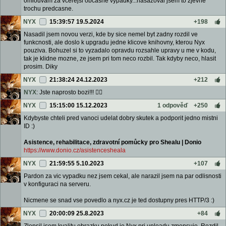
omlouvam za vcerejsi obcasne vypadky...nasazoval jsem to zjevne
trochu predcasne.
NYX
15:39:57 19.5.2024
+198
Nasadil jsem novou verzi, kde by sice nemel byt zadny rozdil ve
funkcnosti, ale doslo k upgradu jedne klicove knihovny, kterou Nyx
pouziva. Bohuzel si to vyzadalo opravdu rozsahle upravy u me v kodu,
tak je klidne mozne, ze jsem pri tom neco rozbil. Tak kdyby neco, hlasit
prosim. Diky
NYX
21:38:24 24.12.2023
+212
NYX
: Jste naprosto bozi!!! 👌🏻
NYX
15:15:00 15.12.2023
1 odpověď
+250
Kdybyste chteli pred vanoci udelat dobry skutek a podporit jedno mistni
ID :)
Asistence, rehabilitace, zdravotní pomůcky pro Shealu | Donio
https://www.donio.cz/asistencesheala
NYX
21:59:55 5.10.2023
+107
Pardon za vic vypadku nez jsem cekal, ale narazil jsem na par odlisnosti
v konfiguraci na serveru.
Nicmene se snad vse povedlo a nyx.cz je ted dostupny pres HTTP/3 :)
NYX
20:00:09 25.8.2023
+84