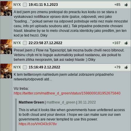
NYX
19:41:11 9.1.2023
+85
A ted jsem pro zmenu prekopal do preactu kus kodu co se stara o
vyskakovaci notifikace vpravo dole (palce, odpovedi, veci jako
"loading…" pokud server na odpoved potrebuje vetsi nez male mnozstvi
casu, info pri uploadu souboru atd.). Tak pripadne podezrele chovani
hlasit. Idealne by se to melo chovat zcela identicky jako predtim, jen ten
kod je ted hezci. Diky
NYX
22:23:58 27.12.2022
+107
Presel jsem z Flow na Typescript, tak mozna bude chvili neco blbnout.
Vetsinu chyb mi to loguje automaticky pokud nastanou, ale pokud to
behem zitrka neopravim, tak asi radeji hlaste :) Diky
NYX
15:16:49 2.12.2022
+79
K tem twitterovym nahledum jsem udelal zobrazeni pripadneho
retweetu/odpovedi atd...
Viz treba:
https://twitter.com/matthew_d_green/status/1598009181952675840
Matthew Green
|
matthew_d_green
|
30.11.2022
This is what it looks like when governments have unfettered access
to both cloud and your device. I hope we can make sure our own
governments are never tempted to use this power.
https://t.co/VHO43c978v