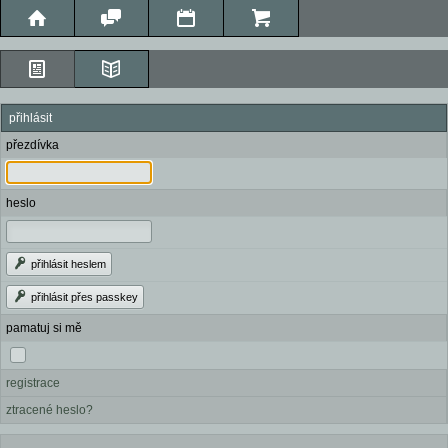
přihlásit
přezdívka
heslo
přihlásit heslem
přihlásit přes passkey
pamatuj si mě
registrace
ztracené heslo?