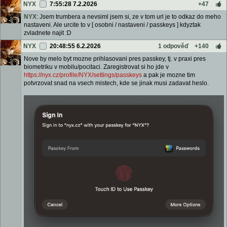
NYX
7:55:28 7.2.2026
+47
NYX
: Jsem trumbera a nevsiml jsem si, ze v tom url je to odkaz do meho
nastaveni. Ale urcite to v [ osobni / nastaveni / passkeys ] kdyztak
zvladnete najit :D
NYX
20:48:55 6.2.2026
1 odpověď
+140
Nove by melo byt mozne prihlasovani pres passkey, tj. v praxi pres
biometriku v mobilu/pocitaci. Zaregistrovat si ho jde v
https://nyx.cz/profile/NYX/settings/passkeys
a pak je mozne tim
potvrzovat snad na vsech mistech, kde se jinak musi zadavat heslo.