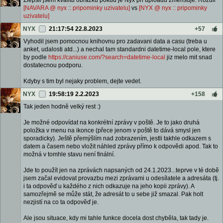
Zlepsil jsem kvalitu obrazku pokud je Nyx pri uploadu zmensuje. Rozdil
[NAVARA @ nyx :: pripominky uzivatelu]
vs
[NYX @ nyx :: pripominky
uzivatelu]
NYX
21:17:54 22.8.2023
+57
Vyhodil jsem pomocnou knihovnu pro zadavani data a casu (treba u
anket, udalosti atd...) a nechal tam standardni datetime-local pole, ktere
by podle
https://caniuse.com/?search=datetime-local
jiz melo mit snad
dostatecnou podporu.
Kdyby s tim byl nejaky problem, dejte vedet.
NYX
19:58:19 2.2.2023
+158
Tak jeden hodně velký rest :)
Je možné odpovídat na konkrétní zprávy v poště. Je to jako druhá
položka v menu na ikonce (přece jenom v poště to dává smysl jen
sporadicky). Ještě přemýšlím nad zobrazením, jestli takhle odkazem s
datem a časem nebo vložit náhled zprávy přímo k odpovědi apod. Tak to
možná v tomhle stavu není finální.
Jde to použít jen na zprávách napsaných od 24.1.2023...teprve v té době
jsem začal evidovat provazbu mezi zprávami u odesílatele a adresáta (tj.
i ta odpověď u každého z nich odkazuje na jeho kopii zprávy). A
samozřejmě se může stát, že adresát to u sebe již smazal. Pak holt
nezjistí na co ta odpověď je.
Ale jsou situace, kdy mi tahle funkce docela dost chyběla, tak tady je.