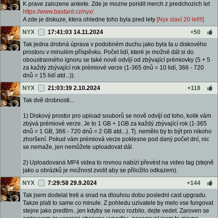
K prave zalozene ankete. Zde je mozne poridit merch z predchozich let
https://www.bastard.cz/nyx/
A zde je diskuze, ktera ohledne toho byla pred lety
[Nyx slaví 20 let!!!]
NYX
17:41:03 14.11.2024
+50
Tak jedna drobná úprava v podobném duchu jako byla ta u diskového
prostoru v minulém příspěvku. Počet lidí, které je možné dát si do
oboustranného ignoru se také nově odvíjí od zbývající prémiovky (5 + 5
za každý zbývající rok prémiové verze (1-365 dnů = 10 lidí, 366 - 720
dnů = 15 lidí atd...)).
NYX
21:03:39 2.10.2024
+118
Tak dvě drobnosti...
1) Diskový prostor pro upload souborů se nově odvíjí od toho, kolik vám
zbývá prémiové verze. Je to 1 GB + 1GB za každý zbývající rok (1-365
dnů = 1 GB, 366 - 720 dnů = 2 GB atd...). Tj. nemělo by to být pro nikoho
zhoršení. Pokud vám prémiová verze poklesne pod daný počet dní, nic
se nemaže, jen nemůžete uploadovat dál.
2) Uploadovaná MP4 videa to rovnou nabízí převést na video tag (stejně
jako u obrázků je možnost zvolit aby se přiložilo odkazem).
NYX
7:29:58 29.9.2024
+144
Tak jsem dodelal treti a snad na dlouhou dobu posledni cast upgradu.
Takze plati to same co minule. Z pohledu uzivatele by melo vse fungovat
stejne jako predtim...jen kdyby se neco rozbilo, dejte vedet. Zaroven se