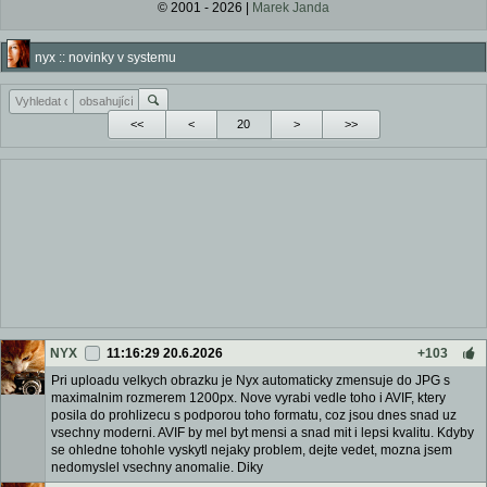
© 2001 - 2026 |
Marek Janda
nyx :: novinky v systemu
<<
<
>
>>
NYX
11:16:29 20.6.2026
+103
Pri uploadu velkych obrazku je Nyx automaticky zmensuje do JPG s
maximalnim rozmerem 1200px. Nove vyrabi vedle toho i AVIF, ktery
posila do prohlizecu s podporou toho formatu, coz jsou dnes snad uz
vsechny moderni. AVIF by mel byt mensi a snad mit i lepsi kvalitu. Kdyby
se ohledne tohohle vyskytl nejaky problem, dejte vedet, mozna jsem
nedomyslel vsechny anomalie. Diky