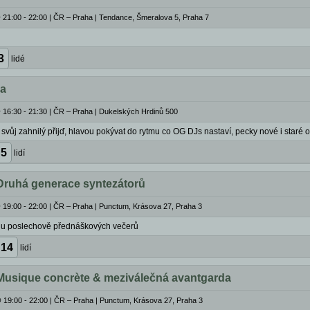
 21:00 - 22:00
|
ČR – Praha | Tendance, Šmeralova 5, Praha 7
3
lidé
za
 16:30 - 21:30
|
ČR – Praha | Dukelských Hrdinů 500
 svůj zahnilý přijď, hlavou pokývat do rytmu co OG DJs nastaví, pecky nové i staré ob
5
lidí
 Druhá generace syntezátorů
 19:00 - 22:00
|
ČR – Praha | Punctum, Krásova 27, Praha 3
lu poslechově přednáškových večerů
14
lidí
 Musique concrète & meziválečná avantgarda
 19:00 - 22:00
|
ČR – Praha | Punctum, Krásova 27, Praha 3