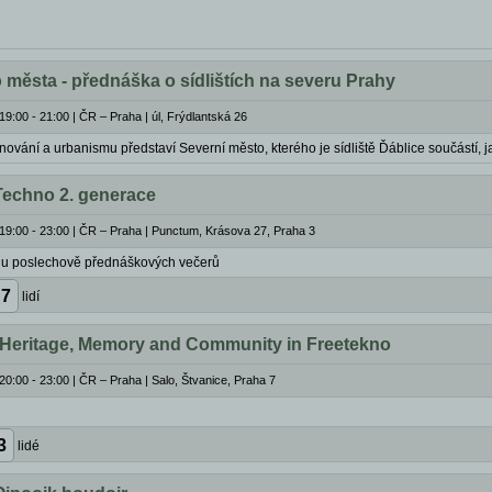
 města - přednáška o sídlištích na severu Prahy
19:00 - 21:00
|
ČR – Praha | úl, Frýdlantská 26
ánování a urbanismu představí Severní město, kterého je sídliště Ďáblice součástí, ja
Techno 2. generace
19:00 - 23:00
|
ČR – Praha | Punctum, Krásova 27, Praha 3
lu poslechově přednáškových večerů
7
lidí
 Heritage, Memory and Community in Freetekno
20:00 - 23:00
|
ČR – Praha | Salo, Štvanice, Praha 7
3
lidé