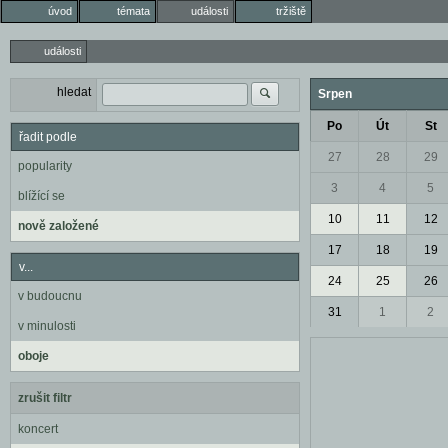
úvod
témata
události
tržiště
události
hledat
Srpen
Po
Út
St
řadit podle
27
28
29
popularity
3
4
5
blížící se
10
11
12
nově založené
17
18
19
v...
24
25
26
v budoucnu
31
1
2
v minulosti
oboje
zrušit filtr
koncert