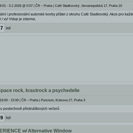
9:01 - 5.2.2026 @ 0:07
|
ČR – Praha | Café Sladkovský, Sevastopolská 17, Praha 10
ální i profesionální autorské tvorby přátel z okruhu Café Sladkovský. Akce pro každé
 i vy! Vstup je zdarma.
7
lidí
pace rock, krautrock a psychedelie
19:00 - 23:00
|
ČR – Praha | Punctum, Krásova 27, Praha 3
lu poslechově přednáškových večerů
9
lidí
IENCE w/ Alternative Window