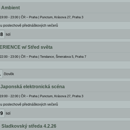
- Ambient
19:00 - 23:00
|
ČR – Praha | Punctum, Krásova 27, Praha 3
lu poslechově přednáškových večerů
8
lidí
IENCE w/ Střed světa
22:00 - 23:00
|
ČR – Praha | Tendance, Šmeralova 5, Praha 7
1
člověk
 Japonská elektronická scéna
19:00 - 22:00
|
ČR – Praha | Punctum, Krásova 27, Praha 3
lu poslechově přednáškových večerů
9
lidí
Sladkovský středa 4.2.26