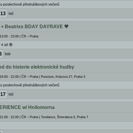
lu poslechově přednáškových večerů
13
lidí
 + Beatrixx BDAY DAYRAVE 🖤
13:00 - 23:00
|
ČR – Praha
4 all 😎
3
lidé
 do historie elektronické hudby
19:00 - 22:00
|
ČR – Praha | Punctum, Krásova 27, Praha 3
lu poslechově přednáškových večerů
17
lidí
RIENCE w/ Hnilomorna
21:00 - 22:00
|
ČR – Praha | Tendance, Šmeralova 5, Praha 7