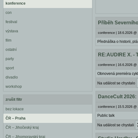
konference
con
festival
Příběh Severního
výstava
conference
|
18.6.2026 @ 
film
Přednáška o historii, pl
ostatní
RE:AUDIRE X. - 
party
conference
|
16.6.2026 @ 
sport
Obnovená premiéra cyk
divadlo
Na událost se chystalo
workshop
DanceCult 2026:
zrušit filtr
conference
|
15.5.2026 @ 
bez lokace
Public talk
ČR – Praha
Na událost se chystali
ČR – Jihočeský kraj
ČR – Jihomoravský kraj