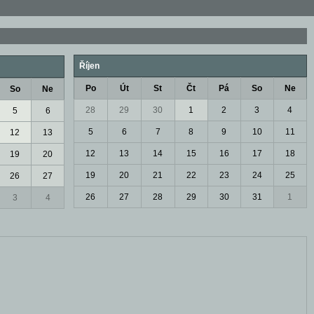
Říjen
Po
Út
St
Čt
Pá
So
Ne
So
Ne
28
29
30
1
2
3
4
5
6
5
6
7
8
9
10
11
12
13
12
13
14
15
16
17
18
19
20
19
20
21
22
23
24
25
26
27
26
27
28
29
30
31
1
3
4