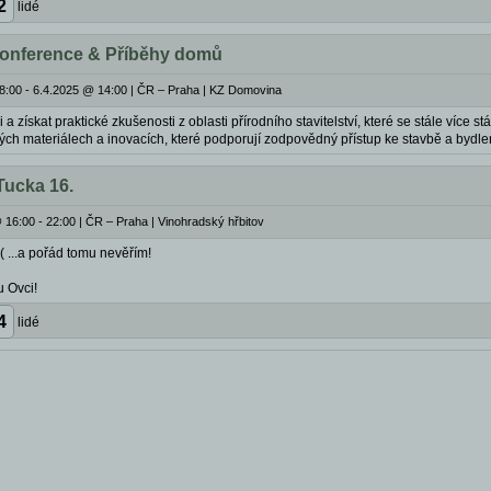
2
lidé
onference & Příběhy domů
8:00 - 6.4.2025 @ 14:00
|
ČR – Praha | KZ Domovina
i a získat praktické zkušenosti z oblasti přírodního stavitelství, které se stále více
kých materiálech a inovacích, které podporují zodpovědný přístup ke stavbě a bydl
Tucka 16.
 16:00 - 22:00
|
ČR – Praha | Vinohradský hřbitov
-( ...a pořád tomu nevěřím!
u Ovci!
4
lidé