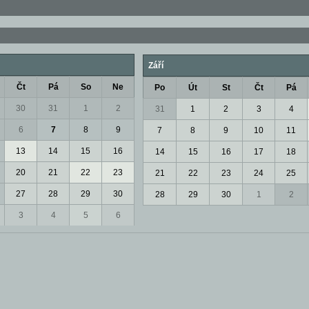
Září
Čt
Pá
So
Ne
Po
Út
St
Čt
Pá
30
31
1
2
31
1
2
3
4
6
7
8
9
7
8
9
10
11
13
14
15
16
14
15
16
17
18
20
21
22
23
21
22
23
24
25
27
28
29
30
28
29
30
1
2
3
4
5
6