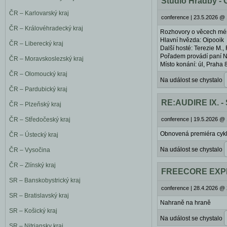
Studio Hradby - 
ČR – Karlovarský kraj
conference
|
23.5.2026 @ 
ČR – Královéhradecký kraj
Rozhovory o věcech méně
Hlavní hvězda: Oipooik
ČR – Liberecký kraj
Další hosté: Terezie M., 
Pořadem provádí paní N
ČR – Moravskoslezský kraj
Místo konání: úl, Praha 
ČR – Olomoucký kraj
Na událost se chystalo
ČR – Pardubický kraj
RE:AUDIRE IX. - 
ČR – Plzeňský kraj
ČR – Středočeský kraj
conference
|
19.5.2026 @ 
Obnovená premiéra cyk
ČR – Ústecký kraj
Na událost se chystalo
ČR – Vysočina
ČR – Zlínský kraj
FREECORE EXPER
SR – Banskobystrický kraj
conference
|
28.4.2026 @ 
SR – Bratislavský kraj
Nahraně na hraně
SR – Košický kraj
Na událost se chystalo
SR – Nitriansky kraj