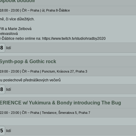
Oipooik boudoir
18:00 - 23:00
|
ČR – Praha | úl, Praha 8-Ďáblice
, či více důležitých.
Fifi a Marie Zelbová
ekvasilová
8-Ďáblice nebo online na: https://www.twitch.tv/studiohradby2020
8
lidí
Synth-pop & Gothic rock
19:00 - 23:00
|
ČR – Praha | Punctum, Krásova 27, Praha 3
lu poslechově přednáškových večerů
8
lidí
IENCE w/ Yukimura & Bondy introducing The Bug
22:00 - 23:00
|
ČR – Praha | Tendance, Šmeralova 5, Praha 7
5
lidí