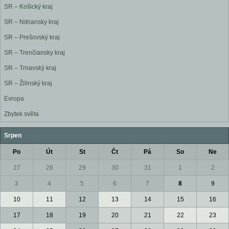
SR – Košický kraj
SR – Nitriansky kraj
SR – Prešovský kraj
SR – Trenčiansky kraj
SR – Trnavský kraj
SR – Žilinský kraj
Evropa
Zbytek světa
Srpen
Po
Út
St
Čt
Pá
So
Ne
27
28
29
30
31
1
2
3
4
5
6
7
8
9
10
11
12
13
14
15
16
17
18
19
20
21
22
23