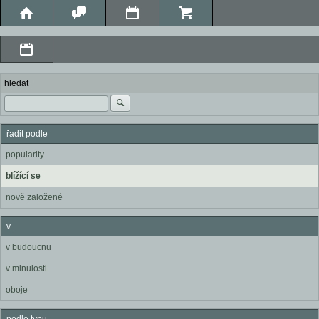
hledat
řadit podle
popularity
blížící se
nově založené
v...
v budoucnu
v minulosti
oboje