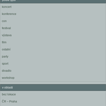
podle typu
koncert
konference
con
festival
výstava
film
ostatní
party
sport
divadlo
workshop
v oblasti
bez lokace
ČR – Praha