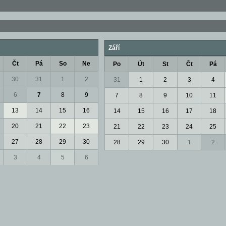
Září
Čt
Pá
So
Ne
Po
Út
St
Čt
Pá
30
31
1
2
31
1
2
3
4
6
7
8
9
7
8
9
10
11
13
14
15
16
14
15
16
17
18
20
21
22
23
21
22
23
24
25
27
28
29
30
28
29
30
1
2
3
4
5
6