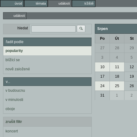
úvod
témata
události
tržiště
události
hledat
Srpen
Po
Út
St
řadit podle
27
28
29
popularity
3
4
5
blížící se
10
11
12
nově založené
17
18
19
v...
24
25
26
v budoucnu
31
1
2
v minulosti
oboje
zrušit filtr
koncert