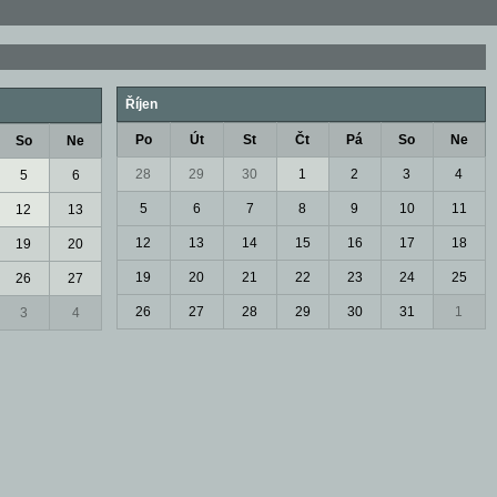
Říjen
Po
Út
St
Čt
Pá
So
Ne
So
Ne
28
29
30
1
2
3
4
5
6
5
6
7
8
9
10
11
12
13
12
13
14
15
16
17
18
19
20
19
20
21
22
23
24
25
26
27
26
27
28
29
30
31
1
3
4