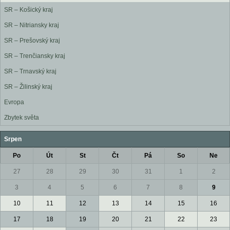
SR – Košický kraj
SR – Nitriansky kraj
SR – Prešovský kraj
SR – Trenčiansky kraj
SR – Trnavský kraj
SR – Žilinský kraj
Evropa
Zbytek světa
Srpen
Po
Út
St
Čt
Pá
So
Ne
27
28
29
30
31
1
2
3
4
5
6
7
8
9
10
11
12
13
14
15
16
17
18
19
20
21
22
23