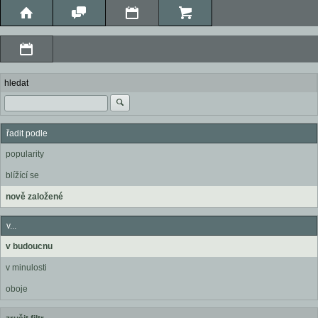
hledat
řadit podle
popularity
blížící se
nově založené
v...
v budoucnu
v minulosti
oboje