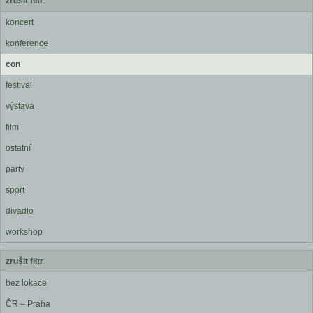
zrušit filtr
koncert
konference
con
festival
výstava
film
ostatní
party
sport
divadlo
workshop
zrušit filtr
bez lokace
ČR – Praha