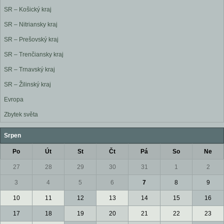
SR – Košický kraj
SR – Nitriansky kraj
SR – Prešovský kraj
SR – Trenčiansky kraj
SR – Trnavský kraj
SR – Žilinský kraj
Evropa
Zbytek světa
Srpen
Po
Út
St
Čt
Pá
So
Ne
27
28
29
30
31
1
2
3
4
5
6
7
8
9
10
11
12
13
14
15
16
17
18
19
20
21
22
23