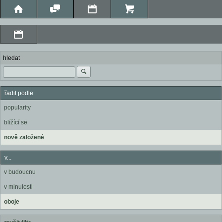
hledat
řadit podle
popularity
blížící se
nově založené
v...
v budoucnu
v minulosti
oboje