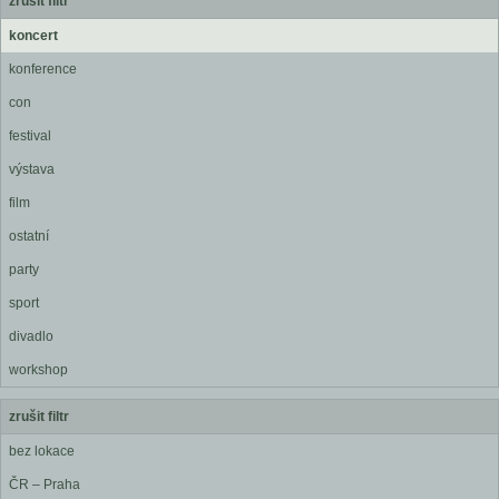
zrušit filtr
koncert
konference
con
festival
výstava
film
ostatní
party
sport
divadlo
workshop
zrušit filtr
bez lokace
ČR – Praha