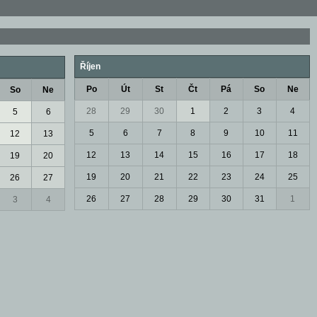
Říjen
Po
Út
St
Čt
Pá
So
Ne
So
Ne
28
29
30
1
2
3
4
5
6
5
6
7
8
9
10
11
12
13
12
13
14
15
16
17
18
19
20
19
20
21
22
23
24
25
26
27
26
27
28
29
30
31
1
3
4