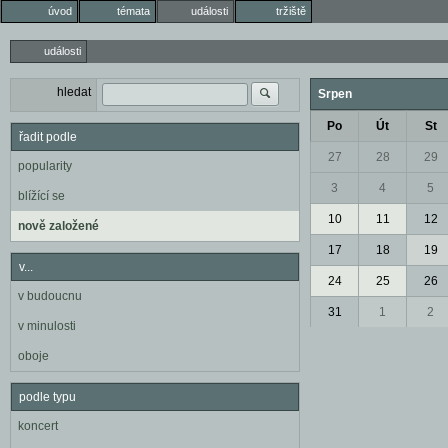
úvod
témata
události
tržiště
události
hledat
Srpen
Po
Út
St
řadit podle
27
28
29
popularity
3
4
5
blížící se
10
11
12
nově založené
17
18
19
v...
24
25
26
v budoucnu
31
1
2
v minulosti
oboje
podle typu
koncert