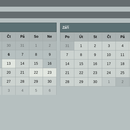
Září
Čt
Pá
So
Ne
Po
Út
St
Čt
Pá
30
31
1
2
31
1
2
3
4
6
7
8
9
7
8
9
10
11
13
14
15
16
14
15
16
17
18
20
21
22
23
21
22
23
24
25
27
28
29
30
28
29
30
1
2
3
4
5
6