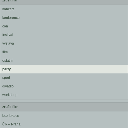
zrušit filtr
koncert
konference
con
festival
výstava
film
ostatní
party
sport
divadlo
workshop
zrušit filtr
bez lokace
ČR – Praha