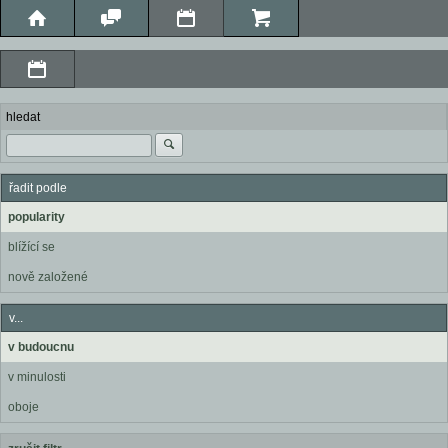
hledat
řadit podle
popularity
blížící se
nově založené
v...
v budoucnu
v minulosti
oboje