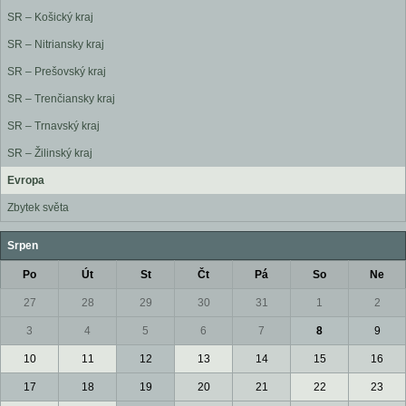
SR – Košický kraj
SR – Nitriansky kraj
SR – Prešovský kraj
SR – Trenčiansky kraj
SR – Trnavský kraj
SR – Žilinský kraj
Evropa
Zbytek světa
Srpen
Po
Út
St
Čt
Pá
So
Ne
27
28
29
30
31
1
2
3
4
5
6
7
8
9
10
11
12
13
14
15
16
17
18
19
20
21
22
23