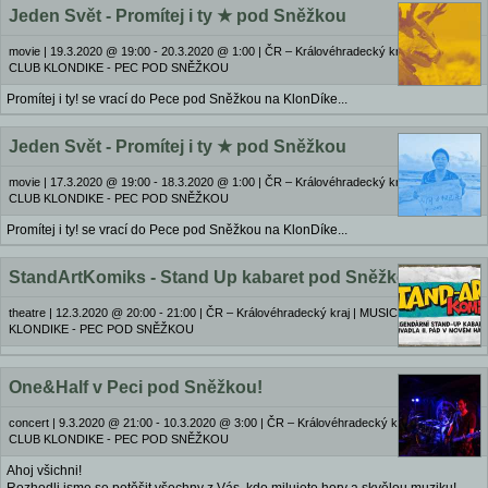
Jeden Svět - Promítej i ty ★ pod Sněžkou
movie
|
19.3.2020 @ 19:00 - 20.3.2020 @ 1:00
|
ČR – Královéhradecký kraj | MUSIC
CLUB KLONDIKE - PEC POD SNĚŽKOU
Promítej i ty! se vrací do Pece pod Sněžkou na KlonDíke...
Jeden Svět - Promítej i ty ★ pod Sněžkou
movie
|
17.3.2020 @ 19:00 - 18.3.2020 @ 1:00
|
ČR – Královéhradecký kraj | MUSIC
CLUB KLONDIKE - PEC POD SNĚŽKOU
Promítej i ty! se vrací do Pece pod Sněžkou na KlonDíke...
StandArtKomiks - Stand Up kabaret pod Sněžkou
theatre
|
12.3.2020 @ 20:00 - 21:00
|
ČR – Královéhradecký kraj | MUSIC CLUB
KLONDIKE - PEC POD SNĚŽKOU
One&Half v Peci pod Sněžkou!
concert
|
9.3.2020 @ 21:00 - 10.3.2020 @ 3:00
|
ČR – Královéhradecký kraj | MUSIC
CLUB KLONDIKE - PEC POD SNĚŽKOU
Ahoj všichni!