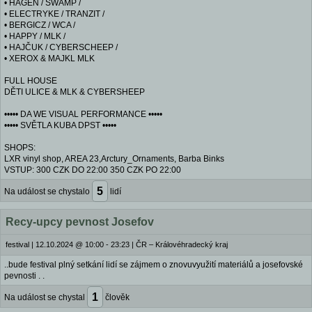
• HAGEN / SWAMP /
• ELECTRYKE / TRANZIT /
• BERGICZ / WCA /
• HAPPY / MLK /
• HAJČUK / CYBERSCHEEP /
• XEROX & MAJKL MLK
FULL HOUSE
DĚTI ULICE & MLK & CYBERSHEEP
••••• DA WE VISUAL PERFORMANCE •••••
••••• SVĚTLA KUBA DPST •••••
SHOPS:
LXR vinyl shop, AREA 23,Arctury_Ornaments, Barba Binks
VSTUP: 300 CZK DO 22:00 350 CZK PO 22:00
5
Na událost se chystalo
lidí
Recy-upcy pevnost Josefov
festival
|
12.10.2024 @ 10:00 - 23:23
|
ČR – Královéhradecký kraj
..bude festival plný setkání lidí se zájmem o znovuvyužití materiálů a josefovské
pevnosti . .
1
Na událost se chystal
člověk