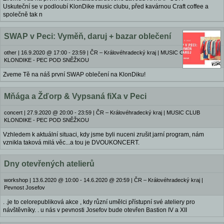
Uskuteční se v podloubí KlonDike music clubu, před kavárnou Craft coffee a
společně tak n
SWAP v Peci: Vyměň, daruj + bazar oblečení
other
|
16.9.2020 @ 17:00 - 23:59
|
ČR – Královéhradecký kraj | MUSIC CLUB
KLONDIKE - PEC POD SNĚŽKOU
Zveme Tě na náš první SWAP oblečení na KlonDiku!
Mňága a Žďorp & Vypsaná fiXa v Peci
concert
|
27.9.2020 @ 20:00 - 23:59
|
ČR – Královéhradecký kraj | MUSIC CLUB
KLONDIKE - PEC POD SNĚŽKOU
Vzhledem k aktuální situaci, kdy jsme byli nuceni zrušit jarní program, nám
vznikla taková milá věc...a tou je DVOUKONCERT.
Dny otevřených atelierů
workshop
|
13.6.2020 @ 10:00 - 14.6.2020 @ 20:59
|
ČR – Královéhradecký kraj |
Pevnost Josefov
. .je to celorepubliková akce , kdy různí umělci přístupní své ateliery pro
návštěvníky. . u nás v pevnosti Josefov bude otevřen Bastion IV a XII