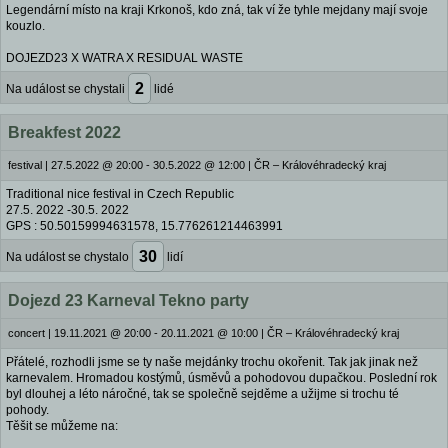
Legendární místo na kraji Krkonoš, kdo zná, tak ví že tyhle mejdany mají svoje
kouzlo.
DOJEZD23 X WATRA X RESIDUAL WASTE
2
Na událost se chystali
lidé
Breakfest 2022
festival
|
27.5.2022 @ 20:00 - 30.5.2022 @ 12:00
|
ČR – Královéhradecký kraj
Traditional nice festival in Czech Republic
27.5. 2022 -30.5. 2022
GPS : 50.50159994631578, 15.776261214463991
30
Na událost se chystalo
lidí
Dojezd 23 Karneval Tekno party
concert
|
19.11.2021 @ 20:00 - 20.11.2021 @ 10:00
|
ČR – Královéhradecký kraj
Přátelé, rozhodli jsme se ty naše mejdánky trochu okořenit. Tak jak jinak než
karnevalem. Hromadou kostýmů, úsměvů a pohodovou dupačkou. Poslední rok
byl dlouhej a léto náročné, tak se společně sejděme a užijme si trochu té
pohody.
Těšit se můžeme na: