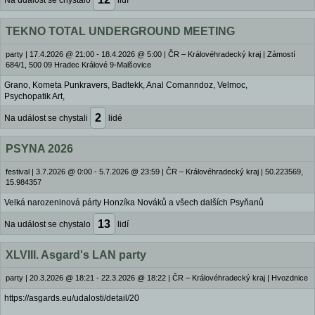
Na událost se chystalo
lidí
TEKNO TOTAL UNDERGROUND MEETING
party
|
17.4.2026 @ 21:00 - 18.4.2026 @ 5:00
|
ČR – Královéhradecký kraj | Zámostí
684/1, 500 09 Hradec Králové 9-Malšovice
Grano, Kometa Punkravers, Badtekk, Anal Comanndoz, Velmoc,
Psychopatik Art,
2
Na událost se chystali
lidé
PSYNA 2026
festival
|
3.7.2026 @ 0:00 - 5.7.2026 @ 23:59
|
ČR – Královéhradecký kraj | 50.223569,
15.984357
Velká narozeninová párty Honzíka Nováků a všech dalších Psyňanů
13
Na událost se chystalo
lidí
XLVIII. Asgard's LAN party
party
|
20.3.2026 @ 18:21 - 22.3.2026 @ 18:22
|
ČR – Královéhradecký kraj | Hvozdnice
https://asgards.eu/udalosti/detail/20