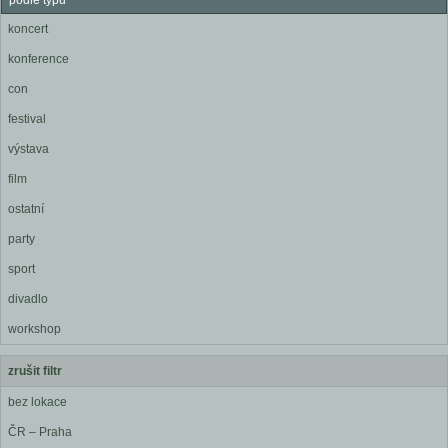
podle typu
koncert
konference
con
festival
výstava
film
ostatní
party
sport
divadlo
workshop
zrušit filtr
bez lokace
ČR – Praha