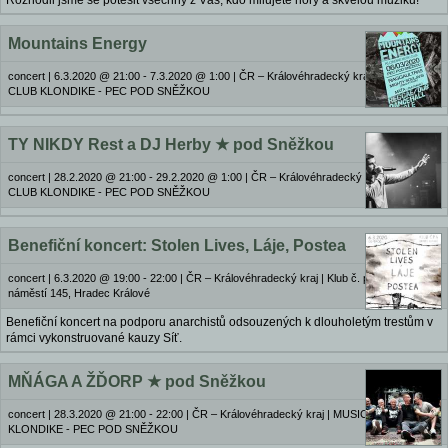
Rozhodli jsme se potěšit všechny z Vás, kdo milujete hory a skvělou muziku!
Mountains Energy
concert
|
6.3.2020 @ 21:00 - 7.3.2020 @ 1:00
|
ČR – Královéhradecký kraj | MUSIC
CLUB KLONDIKE - PEC POD SNĚŽKOU
TY NIKDY Rest a DJ Herby ★ pod Sněžkou
concert
|
28.2.2020 @ 21:00 - 29.2.2020 @ 1:00
|
ČR – Královéhradecký kraj | MUSIC
CLUB KLONDIKE - PEC POD SNĚŽKOU
Benefiční koncert: Stolen Lives, Láje, Postea
concert
|
6.3.2020 @ 19:00 - 22:00
|
ČR – Královéhradecký kraj | Klub č. p. 4, Velké
náměstí 145, Hradec Králové
Benefiční koncert na podporu anarchistů odsouzených k dlouholetým trestům v
rámci vykonstruované kauzy Síť.
MŇÁGA A ŽĎORP ★ pod Sněžkou
concert
|
28.3.2020 @ 21:00 - 22:00
|
ČR – Královéhradecký kraj | MUSIC CLUB
KLONDIKE - PEC POD SNĚŽKOU