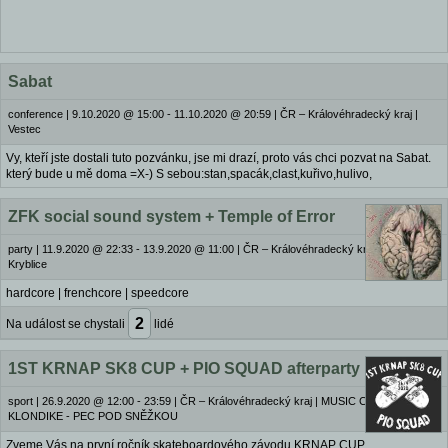
Sabat
conference
|
9.10.2020 @ 15:00 - 11.10.2020 @ 20:59
|
ČR – Královéhradecký kraj |
Vestec
Vy, kteří jste dostali tuto pozvánku, jse mi drazí, proto vás chci pozvat na Sabat.
který bude u mě doma =X-) S sebou:stan,spacák,clast,kuřivo,hulivo,
ZFK social sound system + Temple of Error
party
|
11.9.2020 @ 22:33 - 13.9.2020 @ 11:00
|
ČR – Královéhradecký kraj | Trutnov -
Kryblice
hardcore | frenchcore | speedcore
2
Na událost se chystali
lidé
1ST KRNAP SK8 CUP + PIO SQUAD afterparty
sport
|
26.9.2020 @ 12:00 - 23:59
|
ČR – Královéhradecký kraj | MUSIC CLUB
KLONDIKE - PEC POD SNĚŽKOU
Zveme Vás na první ročník skateboardového závodu KRNAP CUP.