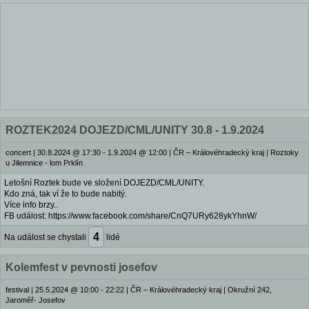
ROZTEK2024 DOJEZD/CML/UNITY 30.8 - 1.9.2024
concert
|
30.8.2024 @ 17:30 - 1.9.2024 @ 12:00
|
ČR – Královéhradecký kraj | Roztoky
u Jilemnice - lom Prklín
Letošní Roztek bude ve složení DOJEZD/CML/UNITY.
Kdo zná, tak ví že to bude nabitý.
Více info brzy..
FB událost: https://www.facebook.com/share/CnQ7URy628ykYhnW/
4
Na událost se chystali
lidé
Kolemfest v pevnosti josefov
festival
|
25.5.2024 @ 10:00 - 22:22
|
ČR – Královéhradecký kraj | Okružní 242,
Jaroměř- Josefov