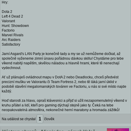
Hry:
Dota 2
Left 4 Dead 2
Valorant
Hunt: Showdown
Factorio
Marvel Rivals
Arc Raiders
Satisfactory
Jarní Asgard's LAN Party je konečně tady a my se už nemůžeme dočkat, až
společně vyženeme zimní únavu pořádnou dávkou skillu! Chystáme pro tebe
víkend nabitý napětím, skvělou náladou a hlavně hrami, které tě nenechají
vydechnout.
Ať už plánuješ ovládnout mapu v DotA 2 nebo Deadlocku, chceš předvést
precizní mušku ve Valorantu či Team Fortress 2, nebo tě láká jarní úklid v
podobě stavění megalomanských továren ve Factoriu, u nás si své místo najde
každý.
Hoď starosti za hlavu, opraš klávesnici a přijď si užít nezapomenutelný víkend v
kruhu přátel a lidí, kteří pro gaming dýchají stejně jako ty. Čeká na tebe
neopakovatelná atmosféra, nekonečné herní maratony a hromada zážitků!
1
Na událost se chystal
člověk