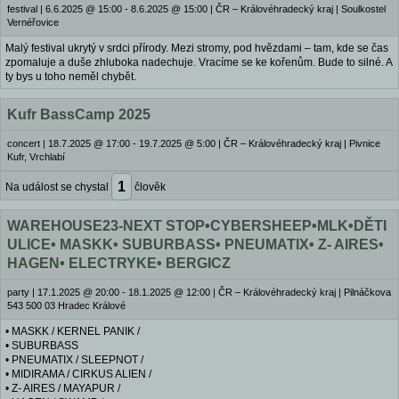
festival
|
6.6.2025 @ 15:00 - 8.6.2025 @ 15:00
|
ČR – Královéhradecký kraj | Soulkostel
Vernéřovice
Malý festival ukrytý v srdci přírody. Mezi stromy, pod hvězdami – tam, kde se čas
zpomaluje a duše zhluboka nadechuje. Vracíme se ke kořenům. Bude to silné. A
ty bys u toho neměl chybět.
Kufr BassCamp 2025
concert
|
18.7.2025 @ 17:00 - 19.7.2025 @ 5:00
|
ČR – Královéhradecký kraj | Pivnice
Kufr, Vrchlabí
1
Na událost se chystal
člověk
WAREHOUSE23-NEXT STOP•CYBERSHEEP•MLK•DĚTI
ULICE• MASKK• SUBURBASS• PNEUMATIX• Z- AIRES•
HAGEN• ELECTRYKE• BERGICZ
party
|
17.1.2025 @ 20:00 - 18.1.2025 @ 12:00
|
ČR – Královéhradecký kraj | Pilnáčkova
543 500 03 Hradec Králové
• MASKK / KERNEL PANIK /
• SUBURBASS
• PNEUMATIX / SLEEPNOT /
• MIDIRAMA / CIRKUS ALIEN /
• Z- AIRES / MAYAPUR /