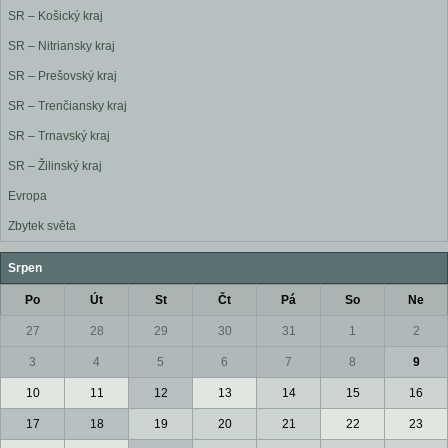
SR – Košický kraj
SR – Nitriansky kraj
SR – Prešovský kraj
SR – Trenčiansky kraj
SR – Trnavský kraj
SR – Žilinský kraj
Evropa
Zbytek světa
Srpen
Po
Út
St
Čt
Pá
So
Ne
27
28
29
30
31
1
2
3
4
5
6
7
8
9
10
11
12
13
14
15
16
17
18
19
20
21
22
23