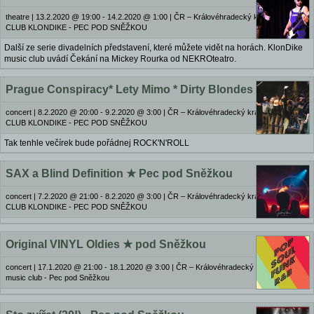
theatre
|
13.2.2020 @ 19:00 - 14.2.2020 @ 1:00
|
ČR – Královéhradecký kraj | MUSIC
CLUB KLONDIKE - PEC POD SNĚŽKOU
Další ze serie divadelních představení, které můžete vidět na horách. KlonDike
music club uvádí Čekání na Mickey Rourka od NEKROteatro.
Prague Conspiracy* Lety Mimo * Dirty Blondes ★ pod
concert
|
8.2.2020 @ 20:00 - 9.2.2020 @ 3:00
|
ČR – Královéhradecký kraj | MUSIC
CLUB KLONDIKE - PEC POD SNĚŽKOU
Tak tenhle večírek bude pořádnej ROCK'N'ROLL
SAX a Blind Definition ★ Pec pod Sněžkou
concert
|
7.2.2020 @ 21:00 - 8.2.2020 @ 3:00
|
ČR – Královéhradecký kraj | MUSIC
CLUB KLONDIKE - PEC POD SNĚŽKOU
Original VINYL Oldies ★ pod Sněžkou
concert
|
17.1.2020 @ 21:00 - 18.1.2020 @ 3:00
|
ČR – Královéhradecký kraj | KlonDike
music club - Pec pod Sněžkou