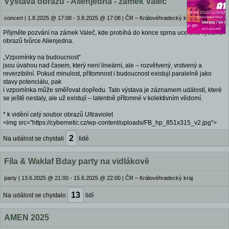
Výstava obrazů - Alienjedna - zámek Valeč
concert
|
1.8.2025 @ 17:08 - 3.8.2025 @ 17:08
|
ČR – Královéhradecký kraj
Přijměte pozvání na zámek Valeč, kde probíhá do konce sprna ucelená výstava
obrazů tvůrce Alienjedna.
„Vzpomínky na budoucnost“
jsou úvahou nad časem, který není lineární, ale – rozvětvený, vrstvený a
reverzibilní. Pokud minulost, přítomnost i budoucnost existují paralelně jako
stavy potenciálu, pak
i vzpomínka může směřovat dopředu. Tato výstava je záznamem událostí, které
se ještě nestaly, ale už existují – latentně přítomné v kolektivním vědomí.
* k vidění celý soubor obrazů Ultraviolet
<img src="https://cybernetic.cz/wp-content/uploads/FB_hp_851x315_v2.jpg">
2
Na událost se chystali
lidé
Fíla & Waklaf Bday party na vidlákově
party
|
13.6.2025 @ 21:00 - 15.6.2025 @ 22:00
|
ČR – Královéhradecký kraj
13
Na událost se chystalo
lidí
AMEN 2025