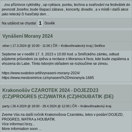
. .zvu příznivce cyklistiky , up-cyklace, punku, techna a svařování na festiválek do
pevnosti Josefov, bude šlapací zábava , koncerty, divadlo , a v místě i další akce
jako letecký či hasičský den. .
1
Na událost se chystal
člověk
Vynášení Morany 2024
other
|
17.3.2024 @ 10:00 - 11:00
|
ČR – Královéhradecký kraj | Smiřice
Sejdeme se v neděli 17. 3. 2023 v 10:00 hod. u Smiřického zámku, odkud
půjdeme průvodem za zpěvu a recitace s Moranou k řece, kde bude zapálena a
vhozena do Labe. Tímto lidovým obřadem se rozloučíme se zimou.
https://www.svatobor.art/l/vynaseni-morany-2024/
https://www.mestosmirice.cz/vynaseni%2Dmorany/a-1685
Krakonošův CZAROTEK 2024 - DOJEZD23
(CZ)/PROGRES (CZ)/WATRA (CZ)/HOUBATIK (DE)
party
|
26.4.2024 @ 18:00 - 28.4.2024 @ 12:00
|
ČR – Královéhradecký kraj
Zveme Vás na další ročník Krakonošova Czaroteku, letos v podání DOJEZD,
PROGRES, WATRA a HOUBATIK.
Více informací brzy...
More information soon ...