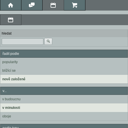
hledat
řadit podle
popularity
blížící se
nově založené
v...
v budoucnu
v minulosti
oboje