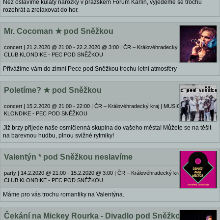
Než oslavíme kulatý narozky v pražském Forum Karlín, vyjedeme se trochu
rozehrát a zrelaxovat do hor.
Mr. Cocoman ★ pod Sněžkou
concert
|
21.2.2020 @ 21:00 - 22.2.2020 @ 3:00
|
ČR – Královéhradecký kraj | MUSIC
CLUB KLONDIKE - PEC POD SNĚŽKOU
Přivážíme vám do zimní Pece pod Sněžkou trochu letní atmosféry
Poletíme? ★ pod Sněžkou
concert
|
15.2.2020 @ 21:00 - 22:00
|
ČR – Královéhradecký kraj | MUSIC CLUB
KLONDIKE - PEC POD SNĚŽKOU
Již brzy přijede naše osmičlenná skupina do vašeho města! Můžete se na těšit
na barevnou hudbu, plnou svižné rytmiky!
Valentýn * pod Sněžkou neslavíme
party
|
14.2.2020 @ 21:00 - 15.2.2020 @ 3:00
|
ČR – Královéhradecký kraj | MUSIC
CLUB KLONDIKE - PEC POD SNĚŽKOU
Máme pro vás trochu romantiky na Valentýna.
Čekání na Mickey Rourka - Divadlo pod Sněžkou