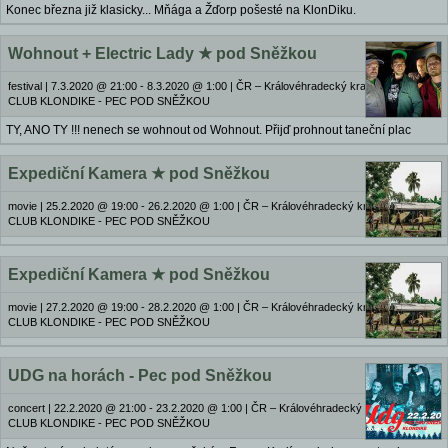
Konec března již klasicky... Mňága a Žďorp pošesté na KlonDiku.
Wohnout + Electric Lady ★ pod Sněžkou
festival
|
7.3.2020 @ 21:00 - 8.3.2020 @ 1:00
|
ČR – Královéhradecký kraj | MUSIC
CLUB KLONDIKE - PEC POD SNĚŽKOU
TY, ANO TY !!! nenech se wohnout od Wohnout. Přijď prohnout taneční plac
Expediční Kamera ★ pod Sněžkou
movie
|
25.2.2020 @ 19:00 - 26.2.2020 @ 1:00
|
ČR – Královéhradecký kraj | MUSIC
CLUB KLONDIKE - PEC POD SNĚŽKOU
Expediční Kamera ★ pod Sněžkou
movie
|
27.2.2020 @ 19:00 - 28.2.2020 @ 1:00
|
ČR – Královéhradecký kraj | MUSIC
CLUB KLONDIKE - PEC POD SNĚŽKOU
UDG na horách - Pec pod Sněžkou
concert
|
22.2.2020 @ 21:00 - 23.2.2020 @ 1:00
|
ČR – Královéhradecký kraj | MUSIC
CLUB KLONDIKE - PEC POD SNĚŽKOU