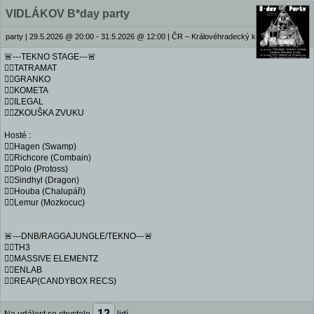
VIDLÁKOV B*day party
party
|
29.5.2026 @ 20:00 - 31.5.2026 @ 12:00
|
ČR – Královéhradecký kraj
🚨---TEKNO STAGE---🚨
🏴‍☠️TATRAMAT
🏴‍☠️GRANKO
🏴‍☠️KOMETA
🏴‍☠️ILEGAL
🏴‍☠️ZKOUŠKA ZVUKU
Hosté :
🏴‍☠️Hagen (Swamp)
🏴‍☠️Richcore (Combain)
🏴‍☠️Polo (Protoss)
🏴‍☠️Sindhyl (Dragon)
🏴‍☠️Houba (Chalupáři)
🏴‍☠️Lemur (Mozkocuc)
🚨---DNB/RAGGAJUNGLE/TEKNO---🚨
🏴‍☠️TH3
🏴‍☠️MASSIVE ELEMENTZ
🏴‍☠️ENLAB
🏴‍☠️REAP(CANDYBOX RECS)
12