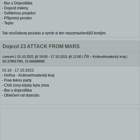
- Bar u Dojezďáka
- Dojezd mikiny
- Světelnou projekci
- Příjemný prostor
- Teplo
Tak nezůstavej pozadu a vyrob si ten nejvymazlenější kostým.
Dojezd 23 ATTACK FROM MARS
concert
|
15.10.2021 @ 19:00 - 17.10.2021 @ 12:00
|
ČR – Královéhradecký kraj |
50.3788178N, 15.6668889E
15.10 - 17.10.2021
- Hořice - Královehradecký kraj
- Free tekno party
- Chill zony kdyby byla zima
- Bar u dojezďáka
- Oblečení od dojezdu