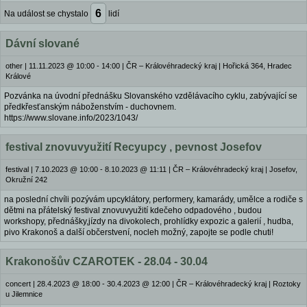
6
Na událost se chystalo
lidí
Dávní slované
other
|
11.11.2023 @ 10:00 - 14:00
|
ČR – Královéhradecký kraj | Hořická 364, Hradec
Králové
Pozvánka na úvodní přednášku Slovanského vzdělávacího cyklu, zabývající se
předkřesťanským náboženstvím - duchovnem.
https://www.slovane.info/2023/1043/
festival znovuvyužití Recyupcy , pevnost Josefov
festival
|
7.10.2023 @ 10:00 - 8.10.2023 @ 11:11
|
ČR – Královéhradecký kraj | Josefov,
Okružní 242
na poslední chvíli pozývám upcyklátory, performery, kamarády, umělce a rodiče s
dětmi na přátelský festival znovuvyužití kdečeho odpadového , budou
workshopy, přednášky,jízdy na divokolech, prohlídky expozic a galerií , hudba,
pivo Krakonoš a další občerstvení, nocleh možný, zapojte se podle chuti!
Krakonošův CZAROTEK - 28.04 - 30.04
concert
|
28.4.2023 @ 18:00 - 30.4.2023 @ 12:00
|
ČR – Královéhradecký kraj | Roztoky
u Jilemnice