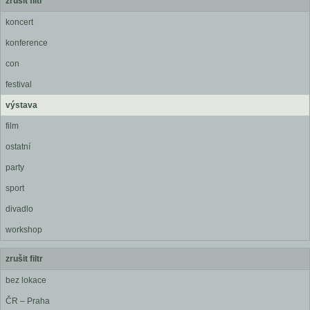
zrušit filtr
koncert
konference
con
festival
výstava
film
ostatní
party
sport
divadlo
workshop
zrušit filtr
bez lokace
ČR – Praha