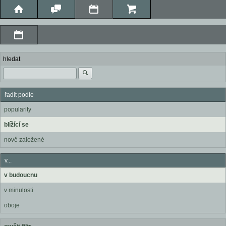
hledat
řadit podle
popularity
blížící se
nově založené
v...
v budoucnu
v minulosti
oboje