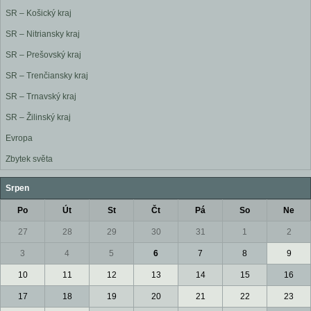
SR – Košický kraj
SR – Nitriansky kraj
SR – Prešovský kraj
SR – Trenčiansky kraj
SR – Trnavský kraj
SR – Žilinský kraj
Evropa
Zbytek světa
Srpen
Po
Út
St
Čt
Pá
So
Ne
27
28
29
30
31
1
2
3
4
5
6
7
8
9
10
11
12
13
14
15
16
17
18
19
20
21
22
23