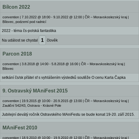
Bílcon 2022
convention
|
7.10.2022 @ 18:00 - 9.10.2022 @ 12:00
|
ČR – Moravskoslezský kraj |
Bílovec, podzemí pod radnicí
2022 - téma čs-polská fantastika
1
Na událost se chystal
člověk
Parcon 2018
convention
|
3.8.2018 @ 14:00 - 5.8.2018 @ 16:00
|
ČR – Moravskoslezský kraj |
Bílovec
setkání čs/sk přátel sf s vyhlášením výsledků soutěže O cenu Karla Čapka
9. Ostravský MAniFest 2015
convention
|
19.9.2015 @ 10:00 - 20.9.2015 @ 13:00
|
ČR – Moravskoslezský kraj |
Zauliční 542/43, Ostrava - Krásné Pole
Jubilejní devátý ročník Ostravského MAniFestu se bude konat 19-20. září 2015.
MAniFest 2010
convention
|
18.9.2010 @ 10:00 - 19.9.2010 @ 12:00
|
ČR – Moravskoslezský kraj |