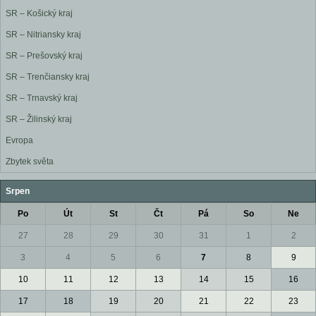
SR – Košický kraj
SR – Nitriansky kraj
SR – Prešovský kraj
SR – Trenčiansky kraj
SR – Trnavský kraj
SR – Žilinský kraj
Evropa
Zbytek světa
Srpen
Po
Út
St
Čt
Pá
So
Ne
27
28
29
30
31
1
2
3
4
5
6
7
8
9
10
11
12
13
14
15
16
17
18
19
20
21
22
23