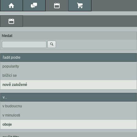
hledat
řadit podle
popularity
blížící se
nově založené
v...
v budoucnu
v minulosti
oboje