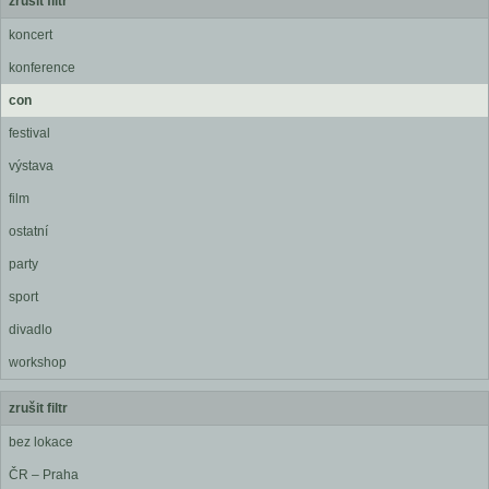
zrušit filtr
koncert
konference
con
festival
výstava
film
ostatní
party
sport
divadlo
workshop
zrušit filtr
bez lokace
ČR – Praha