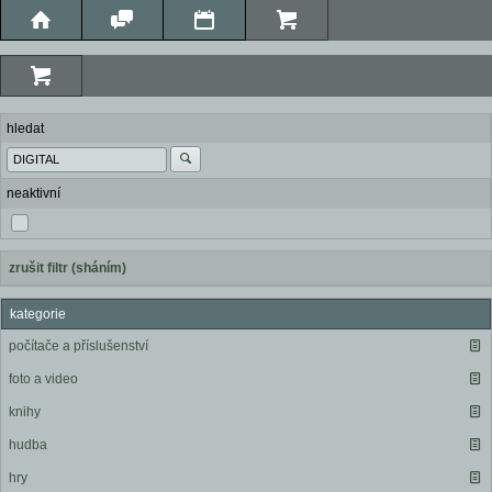
hledat
neaktivní
zrušit filtr (sháním)
kategorie
počítače a příslušenství
foto a video
knihy
hudba
hry