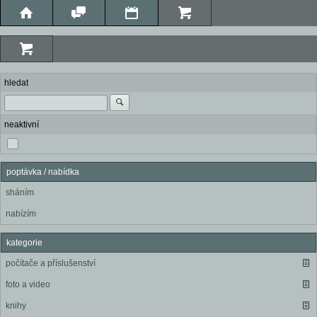
hledat
neaktivní
poptávka / nabídka
sháním
nabízím
kategorie
počítače a příslušenství
foto a video
knihy