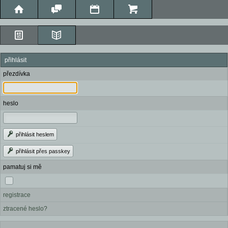
přihlásit
přezdívka
heslo
přihlásit heslem
přihlásit přes passkey
pamatuj si mě
registrace
ztracené heslo?