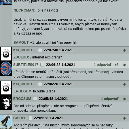
Ty červený palce fakt hrozně ruší; předchozí podoba byla tak akorát.
NECROMAN
: To je nás víc :(
Jinak já měl (a už zas mám, vyrvou mi ho jen z mrtvých prstů) Forest a
navíc ve Firefoxu defaultně +1 velikost, aby ty písmenka nebyly tak
mrňavý; v novém Nyxu to nezabírá na editační okno pro psaní příspěvku,
a +2 už zas je moc.
SAMOUT
: +1, ale zavrhl jej / jím opovrhl.
KID_MCHUTT
22:07:40 1.4.2021
ZUULUU
: v internet exploreru?
SUBTITLES017
22:06:28 1.4.2021
1 odpověď
+3
přes Safari se nemůžu přihlásit (ani přes mobil, ani přes mac).. v macu
přes Chrome se přihlásím v pohodě..
KID_MCHUTT
22:06:26 1.4.2021
ERGOSUM
: to bude u tebe
ERGOSUM
22:05:48 1.4.2021
1 odpověď
Jde mi odeslat příspěvek, ale ne reagovat na příspěvek. čerstvé
příspěvky také nerozkliknu.
CAIDEL
22:05:28 1.4.2021
A to s tím překliknutí na historii místo sledovaných se mi teď taky