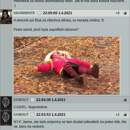
několikrát za sebou automaticky stalo. Jak to má stará kobyla naučené...
:)
SNOWWHITE
22:05:00 1.4.2021
+8
A obecně asi fňuk za všechna děcka, co nerada změny :D
Feels weird, proč byla zapotřebí obnova?
SAMOUT
22:04:38 1.4.2021
CAIDEL
: Napodobne.
SAMOUT
22:03:53 1.4.2021
+2
NYX
: Jasne, ale bylo prijemny se tam dostat odkudkoli na jeden klik. Ale
ok, beru na vedomi.