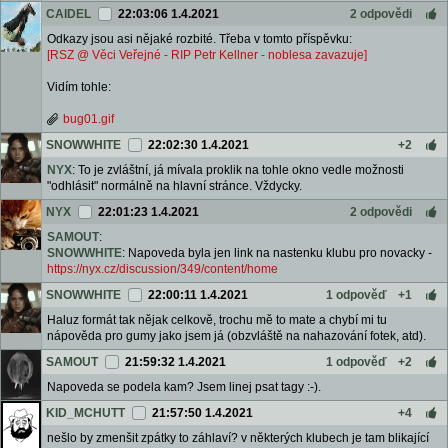
CAIDEL
22:03:06 1.4.2021
2 odpovědi
Odkazy jsou asi nějaké rozbité. Třeba v tomto příspěvku:
[RSZ @ Věci Veřejné - RIP Petr Kellner - noblesa zavazuje]
Vidím tohle:
bug01.gif
SNOWWHITE
22:02:30 1.4.2021
+2
NYX
: To je zvláštní, já mívala proklik na tohle okno vedle možnosti
"odhlásit" normálně na hlavní stránce. Vždycky.
NYX
22:01:23 1.4.2021
2 odpovědi
SAMOUT
:
SNOWWHITE
: Napoveda byla jen link na nastenku klubu pro novacky -
https://nyx.cz/discussion/349/content/home
SNOWWHITE
22:00:11 1.4.2021
1 odpověď
+1
Haluz formát tak nějak celkově, trochu mě to mate a chybí mi tu
nápověda pro gumy jako jsem já (obzvláště na nahazování fotek, atd).
SAMOUT
21:59:32 1.4.2021
1 odpověď
+2
Napoveda se podela kam? Jsem linej psat tagy :-).
KID_MCHUTT
21:57:50 1.4.2021
+4
nešlo by zmenšit zpátky to záhlaví? v některých klubech je tam blikající