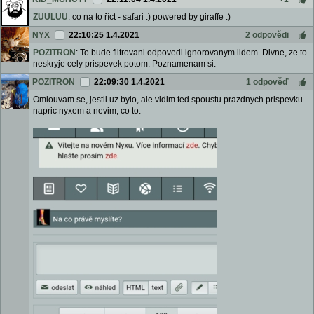
ZUULUU
: co na to říct - safari :) powered by giraffe :)
NYX
22:10:25 1.4.2021
2 odpovědi
POZITRON
: To bude filtrovani odpovedi ignorovanym lidem. Divne, ze to
neskryje cely prispevek potom. Poznamenam si.
POZITRON
22:09:30 1.4.2021
1 odpověď
Omlouvam se, jestli uz bylo, ale vidim ted spoustu prazdnych prispevku
napric nyxem a nevim, co to.