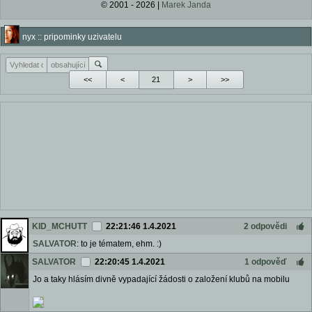
© 2001 - 2026 |
Marek Janda
nyx :: pripominky uzivatelu
<<
<
>
>>
KID_MCHUTT
22:21:46 1.4.2021
2 odpovědi
SALVATOR
: to je tématem, ehm. :)
SALVATOR
22:20:45 1.4.2021
1 odpověď
Jo a taky hlásím divně vypadající žádosti o založení klubů na mobilu