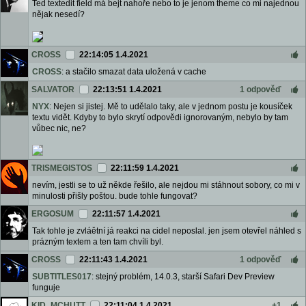
Ted textedit field má bejt nahoře nebo to je jenom theme co mi najednou
nějak nesedí?
CROSS
22:14:05 1.4.2021
CROSS
: a stačilo smazat data uložená v cache
SALVATOR
22:13:51 1.4.2021
1 odpověď
NYX
: Nejen si jistej. Mě to udělalo taky, ale v jednom postu je kousíček
textu vidět. Kdyby to bylo skrytí odpovědi ignorovaným, nebylo by tam
vůbec nic, ne?
TRISMEGISTOS
22:11:59 1.4.2021
nevím, jestli se to už někde řešilo, ale nejdou mi stáhnout sobory, co mi v
minulosti přišly poštou. bude tohle fungovat?
ERGOSUM
22:11:57 1.4.2021
Tak tohle je zvláětní já reakci na cidel neposlal. jen jsem otevřel náhled s
prázným textem a ten tam chvíli byl.
CROSS
22:11:43 1.4.2021
1 odpověď
SUBTITLES017
: stejný problém, 14.0.3, starší Safari Dev Preview
funguje
KID_MCHUTT
22:11:04 1.4.2021
+1