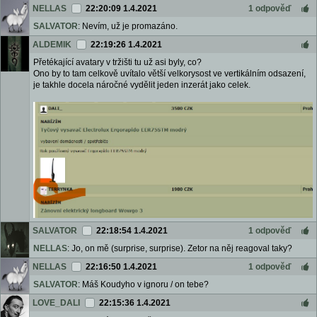
NELLAS
22:20:09 1.4.2021
1 odpověď
SALVATOR
: Nevím, už je promazáno.
ALDEMIK
22:19:26 1.4.2021
Přetékající avatary v tržišti tu už asi byly, co?
Ono by to tam celkově uvítalo větší velkorysost ve vertikálním odsazení,
je takhle docela náročné vydělit jeden inzerát jako celek.
SALVATOR
22:18:54 1.4.2021
1 odpověď
NELLAS
: Jo, on mě (surprise, surprise). Zetor na něj reagoval taky?
NELLAS
22:16:50 1.4.2021
1 odpověď
SALVATOR
: Máš Koudyho v ignoru / on tebe?
LOVE_DALI
22:15:36 1.4.2021