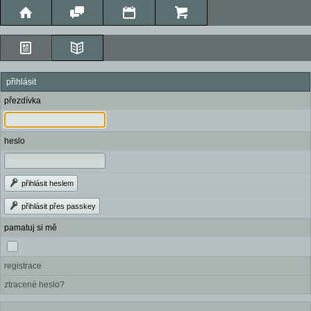
přihlásit
přezdívka
heslo
přihlásit heslem
přihlásit přes passkey
pamatuj si mě
registrace
ztracené heslo?