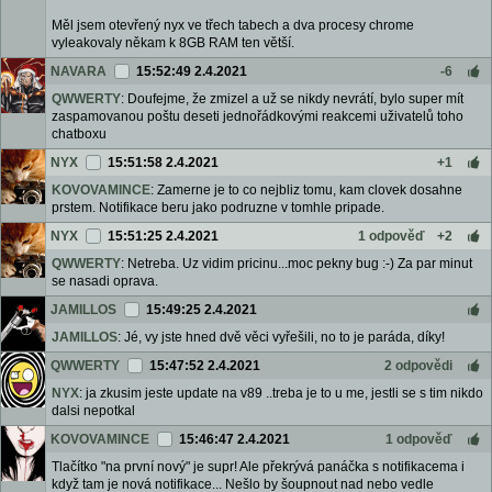
Měl jsem otevřený nyx ve třech tabech a dva procesy chrome
vyleakovaly někam k 8GB RAM ten větší.
NAVARA
15:52:49 2.4.2021
-6
QWWERTY
: Doufejme, že zmizel a už se nikdy nevrátí, bylo super mít
zaspamovanou poštu deseti jednořádkovými reakcemi uživatelů toho
chatboxu
NYX
15:51:58 2.4.2021
+1
KOVOVAMINCE
: Zamerne je to co nejbliz tomu, kam clovek dosahne
prstem. Notifikace beru jako podruzne v tomhle pripade.
NYX
15:51:25 2.4.2021
1 odpověď
+2
QWWERTY
: Netreba. Uz vidim pricinu...moc pekny bug :-) Za par minut
se nasadi oprava.
JAMILLOS
15:49:25 2.4.2021
JAMILLOS
: Jé, vy jste hned dvě věci vyřešili, no to je paráda, díky!
QWWERTY
15:47:52 2.4.2021
2 odpovědi
NYX
: ja zkusim jeste update na v89 ..treba je to u me, jestli se s tim nikdo
dalsi nepotkal
KOVOVAMINCE
15:46:47 2.4.2021
1 odpověď
Tlačítko "na první nový" je supr! Ale překrývá panáčka s notifikacema i
když tam je nová notifikace... Nešlo by šoupnout nad nebo vedle