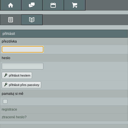
přihlásit
přezdívka
heslo
přihlásit heslem
přihlásit přes passkey
pamatuj si mě
registrace
ztracené heslo?