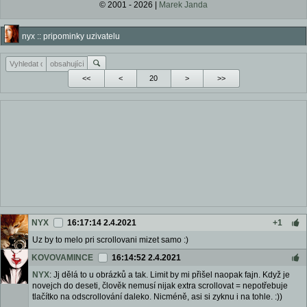
© 2001 - 2026 |
Marek Janda
nyx :: pripominky uzivatelu
<<
<
>
>>
NYX
16:17:14 2.4.2021
+1
Uz by to melo pri scrollovani mizet samo :)
KOVOVAMINCE
16:14:52 2.4.2021
NYX
: Jj dělá to u obrázků a tak. Limit by mi přišel naopak fajn. Když je
novejch do deseti, člověk nemusí nijak extra scrollovat = nepotřebuje
tlačítko na odscrollování daleko. Nicméně, asi si zyknu i na tohle. :))