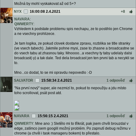
Možná by mohl vyskakovat až od 5+?
NYX
16:00:08 2.4.2021
+8
NAVARA
:
QWWERTY
:
Vzhledem k podstate problemu spis nechapu, ze to postihlo jen Chrome
a ne vsechny prohlizece.
Je tam logika, ze pokud clovek dostane zpravu, rozblika se title stranky
(ve vsech tabech). Jakmile pohne mysi, zase to zhasne a broadcastne se
do vsech tabu at zhasnou taky. Mnoooo...a vsechny ty taby udelaly dalsi
broadcast(-y) a tak dale. Ted dela broadcast jen ten prvni tab a necykli se
to.
Mno...co dodat, to se mi opravdu nepovedlo :-D
SALVATOR
15:58:34 2.4.2021
1 odpověď
"Na první nový" super, ale nezmizí to, pokud to nepoužiju a jdu místo
toho scrollovat, psát post atd.
NAVARA
15:56:15 2.4.2021
1 odpověď
QWWERTY
: Mne ano :) Sletělo mi to třikrát, pak jsem chvíli brouzdal v
edge, zatímco jsem googlil možný problém. Po zapnutí debug režimu v
chrome (a chvíli i task manageru bokem) to přestalo.