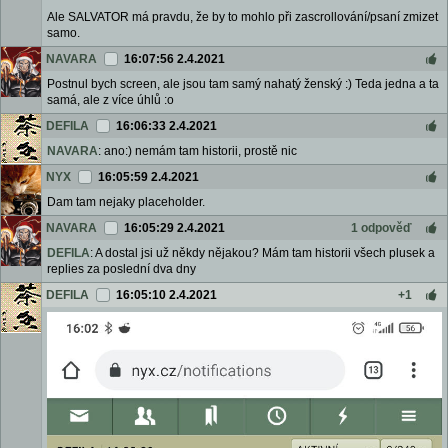
Ale SALVATOR má pravdu, že by to mohlo při zascrollování/psaní zmizet
samo.
NAVARA
16:07:56 2.4.2021
Postnul bych screen, ale jsou tam samý nahatý ženský :) Teda jedna a ta
samá, ale z více úhlů :o
DEFILA
16:06:33 2.4.2021
NAVARA
: ano:) nemám tam historii, prostě nic
NYX
16:05:59 2.4.2021
Dam tam nejaky placeholder.
NAVARA
16:05:29 2.4.2021
1 odpověď
DEFILA
: A dostal jsi už někdy nějakou? Mám tam historii všech plusek a
replies za poslední dva dny
DEFILA
16:05:10 2.4.2021
+1