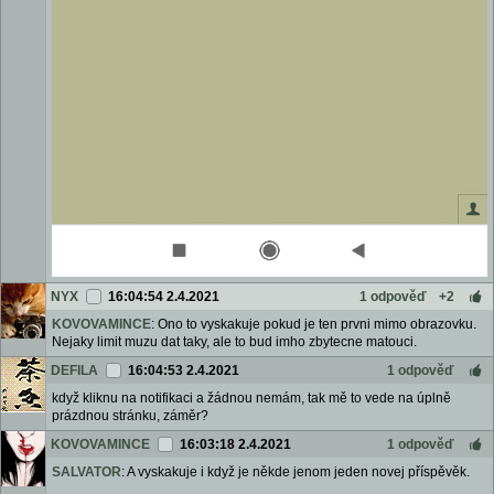
NYX
16:04:54 2.4.2021
1 odpověď
+2
KOVOVAMINCE
: Ono to vyskakuje pokud je ten prvni mimo obrazovku.
Nejaky limit muzu dat taky, ale to bud imho zbytecne matouci.
DEFILA
16:04:53 2.4.2021
1 odpověď
když kliknu na notifikaci a žádnou nemám, tak mě to vede na úplně
prázdnou stránku, záměr?
KOVOVAMINCE
16:03:18 2.4.2021
1 odpověď
SALVATOR
: A vyskakuje i když je někde jenom jeden novej příspěvěk.